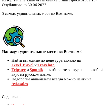
Автор
Tatiana Zlatova
На чтение
3 мин
Просмотров
134
Опубликовано
30.06.2023
5 самых удивительных мест во Вьетнаме.
Нас ждут удивительные места во Вьетнаме!
Найти выгодные по цене туры можно на
Level.Travel
и
Travelata
.
Tripster
и
Sputnik
— выбирайте экскурсии на любой
вкус на русском языке.
Недорогие авиабилеты всегда можно найти на
Aviasales
.
Содержание