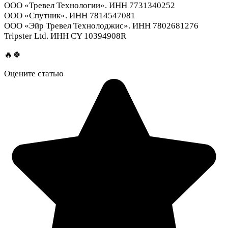
ООО «Тревел Технологии». ИНН 7731340252
ООО «Спутник». ИНН 7814547081
ООО «Эйр Тревел Технолоджис». ИНН 7802681276
Tripster Ltd. ИНН CY 10394908R
🔥🍀
Оцените статью