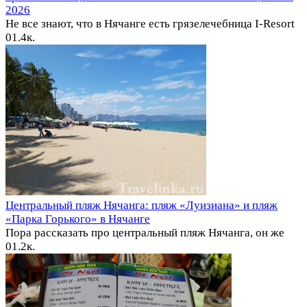
2026
Не все знают, что в Нячанге есть грязелечебница I-Resort
0
1.4к.
Центральный пляж Нячанга: пляж «Луизиана» и пляж
«Парка Горького» в Нячанге
Пора рассказать про центральный пляж Нячанга, он же
0
1.2к.