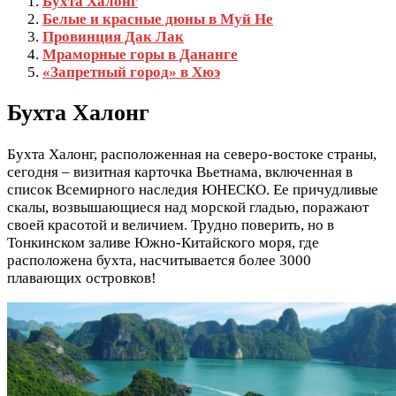
Бухта Халонг
Белые и красные дюны в Муй Не
Провинция Дак Лак
Мраморные горы в Дананге
«Запретный город» в Хюэ
Бухта Халонг
Бухта Халонг, расположенная на северо-востоке страны,
сегодня – визитная карточка Вьетнама, включенная в
список Всемирного наследия ЮНЕСКО. Ее причудливые
скалы, возвышающиеся над морской гладью, поражают
своей красотой и величием. Трудно поверить, но в
Тонкинском заливе Южно-Китайского моря, где
расположена бухта, насчитывается более 3000
плавающих островков!