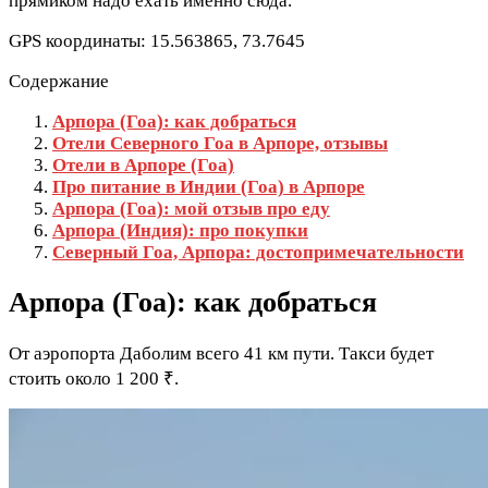
прямиком надо ехать именно сюда.
GPS координаты: 15.563865, 73.7645
Содержание
Арпора (Гоа): как добраться
Отели Северного Гоа в Арпоре, отзывы
Отели в Арпоре (Гоа)
Про питание в Индии (Гоа) в Арпоре
Арпора (Гоа): мой отзыв про еду
Арпора (Индия): про покупки
Северный Гоа, Арпора: достопримечательности
Арпора (Гоа): как добраться
От аэропорта Даболим всего 41 км пути. Такси будет
стоить около 1 200 ₹.