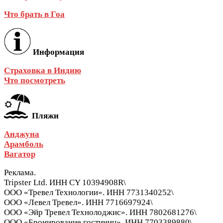
Что брать в Гоа
Информация
Страховка в Индию
Что посмотреть
Пляжи
Анджуна
Арамболь
Вагатор
Реклама.
Tripster Ltd. ИНН CY 10394908R\
ООО «Тревел Технологии». ИНН 7731340252\
ООО «Левел Тревел». ИНН 7716697924\
ООО «Эйр Тревел Технолоджис». ИНН 7802681276\
ООО «Бронирование гостиниц». ИНН 7703389880\