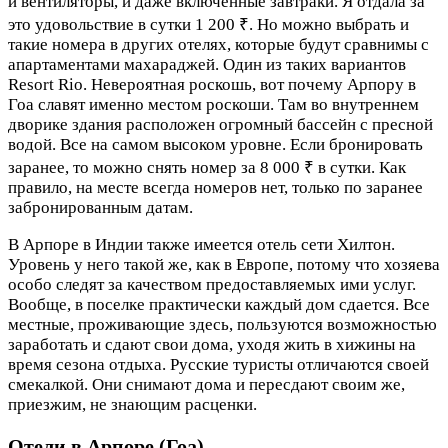
и вентиляторы, и даже включенные завтраки. Я отдала за
это удовольствие в сутки 1 200 ₹. Но можно выбрать и
такие номера в других отелях, которые будут сравнимы с
апартаментами махараджей. Один из таких вариантов
Resort Rio. Невероятная роскошь, вот почему Арпору в
Гоа славят именно местом роскоши. Там во внутреннем
дворике здания расположен огромный бассейн с пресной
водой. Все на самом высоком уровне. Если бронировать
заранее, то можно снять номер за 8 000 ₹ в сутки. Как
правило, на месте всегда номеров нет, только по заранее
забронированным датам.
В Арпоре в Индии также имеется отель сети Хилтон.
Уровень у него такой же, как в Европе, потому что хозяева
особо следят за качеством предоставляемых ими услуг.
Вообще, в поселке практически каждый дом сдается. Все
местные, проживающие здесь, пользуются возможностью
заработать и сдают свои дома, уходя жить в хижины на
время сезона отдыха. Русские туристы отличаются своей
смекалкой. Они снимают дома и пересдают своим же,
приезжим, не знающим расценки.
Отели в Арпоре (Гоа)