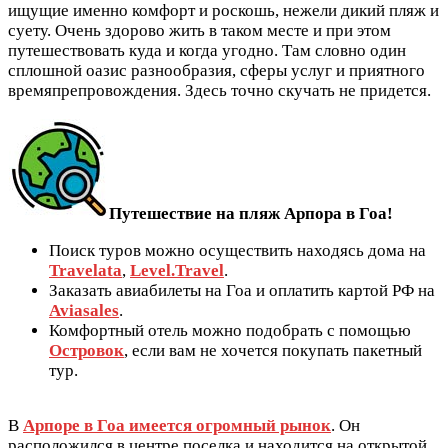
ищущие именно комфорт и роскошь, нежели дикий пляж и
суету. Очень здорово жить в таком месте и при этом
путешествовать куда и когда угодно. Там словно один
сплошной оазис разнообразия, сферы услуг и приятного
времяпрепровождения. Здесь точно скучать не придется.
Путешествие на пляж Арпора в Гоа!
Поиск туров можно осуществить находясь дома на
Travelata
,
Level.Travel
.
Заказать авиабилеты на Гоа и оплатить картой РФ на
Aviasales
.
Комфортный отель можно подобрать с помощью
Островок
, если вам не хочется покупать пакетный
тур.
В
Арпоре в Гоа имеется огромный рынок
. Он
расположился в центре поселка и находится на открытой