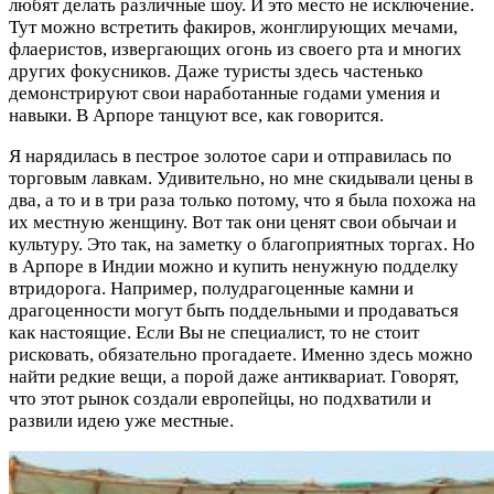
любят делать различные шоу. И это место не исключение.
Тут можно встретить факиров, жонглирующих мечами,
флаеристов, извергающих огонь из своего рта и многих
других фокусников. Даже туристы здесь частенько
демонстрируют свои наработанные годами умения и
навыки. В Арпоре танцуют все, как говорится.
Я нарядилась в пестрое золотое сари и отправилась по
торговым лавкам. Удивительно, но мне скидывали цены в
два, а то и в три раза только потому, что я была похожа на
их местную женщину. Вот так они ценят свои обычаи и
культуру. Это так, на заметку о благоприятных торгах. Но
в Арпоре в Индии можно и купить ненужную подделку
втридорога. Например, полудрагоценные камни и
драгоценности могут быть поддельными и продаваться
как настоящие. Если Вы не специалист, то не стоит
рисковать, обязательно прогадаете. Именно здесь можно
найти редкие вещи, а порой даже антиквариат. Говорят,
что этот рынок создали европейцы, но подхватили и
развили идею уже местные.