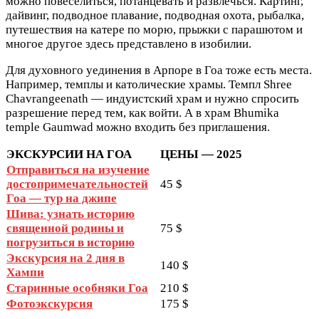
можно повеселиться, потанцевать и развлечься. Картинг,
дайвинг, подводное плавание, подводная охота, рыбалка,
путешествия на катере по морю, прыжки с парашютом и
многое другое здесь представлено в изобилии.
Для духовного уединения в Арпоре в Гоа тоже есть места.
Например, темплы и католические храмы. Темпл Shree
Chavrangeenath — индуистский храм и нужно спросить
разрешение перед тем, как войти. А в храм Bhumika
temple Gaumwad можно входить без приглашения.
ЭКСКУРСИИ НА ГОА
ЦЕНЫ — 2025
Отправиться на изучение
достопримечательностей
45 $
Гоа — тур на джипе
Шива: узнать историю
священной родины и
75 $
погрузиться в историю
Экскурсия на 2 дня в
140 $
Хампи
Старинные особняки Гоа
210 $
Фотоэкскурсия
175 $