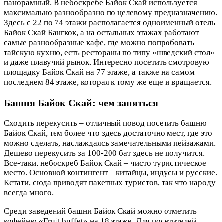
панорамный. В небоскребе Байок Скай используется
максимально разнообразно по целевому предназначению.
Здесь с 22 по 74 этажи располагается одноименный отель
Байок Скай Бангкок, а на остальных этажах работают
самые разнообразные кафе, где можно попробовать
тайскую кухню, есть рестораны по типу «шведский стол»
и даже плавучий рынок. Интересно посетить смотровую
площадку Байок Скай на 77 этаже, а также на самом
последнем 84 этаже, которая к тому же еще и вращается.
Башня Байок Скай: чем заняться
Сходить перекусить – отличный повод посетить башню
Байок Скай, тем более что здесь достаточно мест, где это
можно сделать, наслаждаясь замечательными пейзажами.
Дешево перекусить за 100-200 бат здесь не получится.
Все-таки, небоскреб Байок Скай – чисто туристическое
место. Основной контингент – китайцы, индусы и русские.
Кстати, сюда приводят пакетных туристов, так что народу
всегда много.
Среди заведений башни Байок Скай можно отметить
кофейню «Fruit buffet» на 18 этаже. Для посетителей