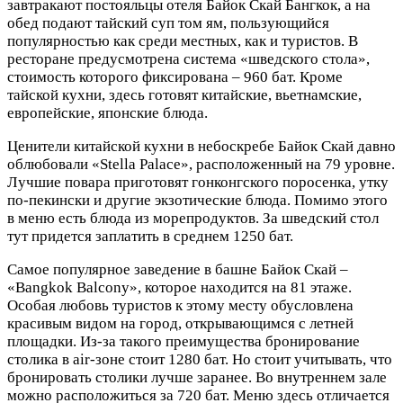
завтракают постояльцы отеля Байок Скай Бангкок, а на
обед подают тайский суп том ям, пользующийся
популярностью как среди местных, как и туристов. В
ресторане предусмотрена система «шведского стола»,
стоимость которого фиксирована – 960 бат. Кроме
тайской кухни, здесь готовят китайские, вьетнамские,
европейские, японские блюда.
Ценители китайской кухни в небоскребе Байок Скай давно
облюбовали «Stella Palace», расположенный на 79 уровне.
Лучшие повара приготовят гонконгского поросенка, утку
по-пекински и другие экзотические блюда. Помимо этого
в меню есть блюда из морепродуктов. За шведский стол
тут придется заплатить в среднем 1250 бат.
Самое популярное заведение в башне Байок Скай –
«Bangkok Balcony», которое находится на 81 этаже.
Особая любовь туристов к этому месту обусловлена
красивым видом на город, открывающимся с летней
площадки. Из-за такого преимущества бронирование
столика в air-зоне стоит 1280 бат. Но стоит учитывать, что
бронировать столики лучше заранее. Во внутреннем зале
можно расположиться за 720 бат. Меню здесь отличается