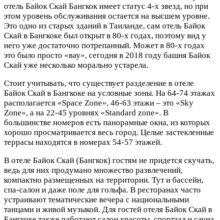
отель Байок Скай Бангкок имеет статус 4-х звезд, но при
этом уровень обслуживания остается на высшем уровне.
Это одно из старых зданий в Таиланде, сам отель Байок
Скай в Бангкоке был открыт в 80-х годах, поэтому вид у
него уже достаточно потрепанный. Может в 80-х годах
это было просто «вау», сегодня в 2018 году башня Байок
Скай уже несколько морально устарела.
Стоит учитывать, что существует разделение в отеле
Байок Скай в Бангкоке на условные зоны. На 64-74 этажах
располагается «Space Zone», 46-63 этажи – это «Sky
Zone», а на 22-45 уровнях «Standard zone». В
большинстве номеров есть панорамные окна, из которых
хорошо просматривается весь город. Целые застекленные
террасы находятся в номерах 54-57 этажей.
В отеле Байок Скай (Бангкок) гостям не придется скучать,
ведь для них продумано множество развлечений,
компактно размещенных на территории. Тут и бассейн,
спа-салон и даже поле для гольфа. В ресторанах часто
устраивают тематические вечера с национальными
танцами и живой музыкой. Для гостей отеля Байок Скай в
Бангкоке также работают салон красоты, спортзал и сауна,