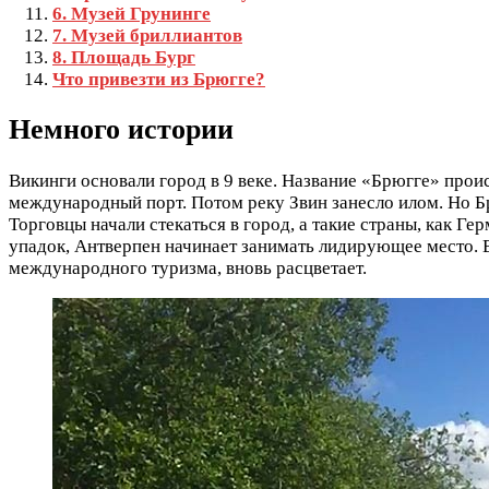
6. Музей Грунинге
7. Музей бриллиантов
8. Площадь Бург
Что привезти из Брюгге?
Немного истории
Викинги основали город в 9 веке. Название «Брюгге» проис
международный порт. Потом реку Звин занесло илом. Но Б
Торговцы начали стекаться в город, а такие страны, как Ге
упадок, Антверпен начинает занимать лидирующее место. В
международного туризма, вновь расцветает.