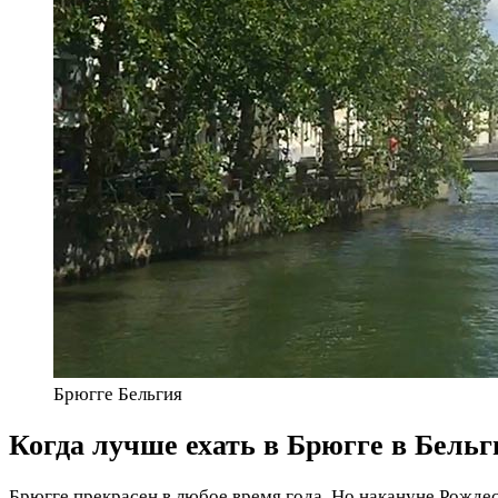
Брюгге Бельгия
Когда лучше ехать в Брюгге в Бельг
Брюгге прекрасен в любое время года. Но накануне Рождес