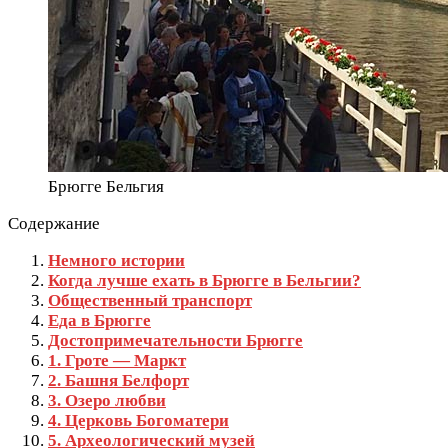
Брюгге Бельгия
Содержание
Немного истории
Когда лучше ехать в Брюгге в Бельгии?
Общественный транспорт
Еда в Брюгге
Достопримечательности Брюгге
1. Гроте — Маркт
2. Башня Белфорт
3. Озеро любви
4. Церковь Богоматери
5. Археологический музей