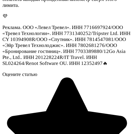
лимита.
💜
Реклама. ООО «Левел Тревел». ИНН 7716697924/ООО
«Тревел Технологии». ИНН 7731340252/Tripster Ltd. ИНН
CY 10394908R/ООО «Спутник». ИНН 7814547081/ООО
«Эйр Тревел Технолоджис». ИНН 7802681276/ООО
«Бронирование гостиниц». ИНН 7703389880/12Go Asia
Pte., Ltd.. ИНН 201228224R/IT Travel. ИНН
SL024264/Renot Software OU. ИНН 12352497🔥
Оцените статью