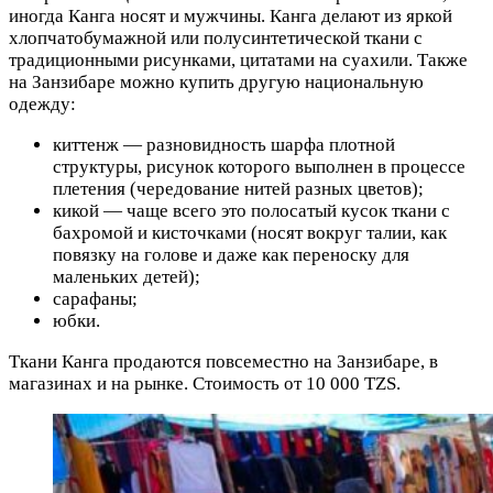
иногда Канга носят и мужчины. Канга делают из яркой
хлопчатобумажной или полусинтетической ткани с
традиционными рисунками, цитатами на суахили. Также
на Занзибаре можно купить другую национальную
одежду:
киттенж — разновидность шарфа плотной
структуры, рисунок которого выполнен в процессе
плетения (чередование нитей разных цветов);
кикой — чаще всего это полосатый кусок ткани с
бахромой и кисточками (носят вокруг талии, как
повязку на голове и даже как переноску для
маленьких детей);
сарафаны;
юбки.
Ткани Канга продаются повсеместно на Занзибаре, в
магазинах и на рынке. Стоимость от 10 000 TZS.