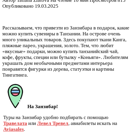
Автор
Tatiana Zlatova
На чтение
10 мин
Просмотров
815
Опубликовано
19.03.2025
Рассказываем, что привезти из Занзибара в подарок, какие
можно купить сувениры в Танзании. На острове очень
много уникальных товаров. Здесь покупают ткани Канга,
пляжные парео, украшения, золото. Тем, что любит
«вкусные» подарки, можно купить танзанийский чай,
кофе, фрукты, специи или бутылку «Коньяги». Любителям
украшать дом необычными предметами интерьера
понравятся фигурки из дерева, статуэтки и картины
Тингатинга.
На Занзибар!
Туры на Занзибар удобно подбирать с помощью
Травелата
или
Левел Тревел
, авиабилеты искать на
Aviasales
.