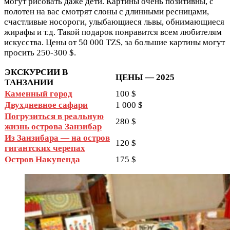
могут рисовать даже дети. Картины очень позитивны, с
полотен на вас смотрят слоны с длинными ресницами,
счастливые носороги, улыбающиеся львы, обнимающиеся
жирафы и т.д. Такой подарок понравится всем любителям
искусства. Цены от 50 000 TZS, за большие картины могут
просить 250-300 $.
ЭКСКУРСИИ В
ЦЕНЫ — 2025
ТАНЗАНИИ
Каменный город
100 $
Двухдневное сафари
1 000 $
Погрузиться в реальную
280 $
жизнь острова Занзибар
Из Занзибара — на остров
120 $
гигантских черепах
Остров Накупенда
175 $