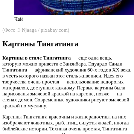
Чай
(Фото © Njaaga / pixabay.com)
Картины Тингатинга
Картины в стиле Тингатинга
— еще одна вещь,
которую можно привезти с Занзибара. Эдуардо Саиди
Тингатинга — африканский художник 60-х годов XX века,
в честь которого назван этот стиль живописи. Идея его
творчества очень простая — использование недорогих
материалов, доступных каждому. Первые картины были
нарисованы эмалевой краской на картоне, позже — на
стенах домов. Современные художники рисуют эмалевой
краской по муслину.
Картины Тингатинга красочны и жизнерадостны, на них
изображают животных, рыб, птиц, силуэты людей, иногда
библейские истории. Техника очень простая, Тингатинга