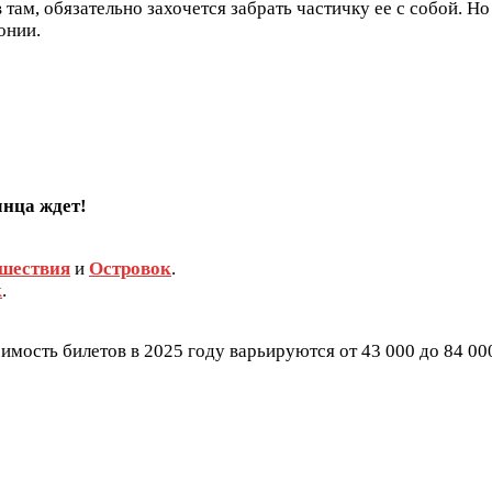
ам, обязательно захочется забрать частичку ее с собой. Но
онии.
лнца ждет!
шествия
и
Островок
.
к
.
имость билетов в 2025 году варьируются от 43 000 до 84 00