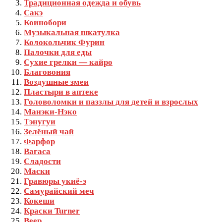
Традиционная одежда и обувь
Сакэ
Коинобори
Музыкальная шкатулка
Колокольчик Фурин
Палочки для еды
Сухие грелки — кайро
Благовония
Воздушные змеи
Пластыри в аптеке
Головоломки и паззлы для детей и взрослых
Манэки-Нэко
Тэнугуи
Зелёный чай
Фарфор
Вагаса
Сладости
Маски
Гравюры укиё-э
Самурайский меч
Кокеши
Краски Turner
Веер