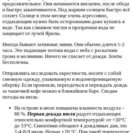
продолжительнее. Они начинаются внезапно, после обеда
и быстро заканчиваются. Под жарким солнцем быстро всё
сохнет. Солнце в этом месяце очень агрессивно,
отдыхающим нужно быть осторожными даже купаясь в
воде. Так как слишком чистая и прозрачная вода не
защищает от лучей Ярилы.
Иногда бывают затяжные ливни. Они обычно длятся 1-2
часа. Это падающие потоки воды с неба с раскатами
грома и молниями. Ничего не спасает от дождя. Зонты
бесполезны.
Отправляясь исследовать окрестности, носите с собой
сменную одежду, упакованную в водонепроницаемую
обертку. Если промокли, переодеться и переждать дождь
за чашечкой кофе можно в ближайшем баре. Сводки
погоды на июль:
На острове в июле повышена влажность воздуха –
80 %.
Первая декада июля
радует отдыхающих
относительно комфортной температурой: от +30°С
до 33°С. Синоптики обещают 4 дождливых дня, это
2-4-8-9 июля. Ночью +20 °С. При такой температуре