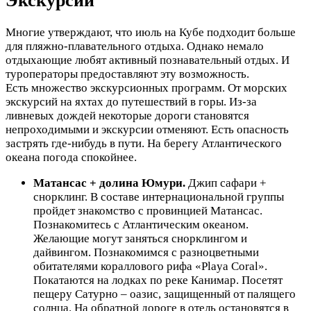
Экскурсии
Многие утверждают, что июль на Кубе подходит больше
для пляжно-плавательного отдыха. Однако немало
отдыхающие любят активный познавательный отдых. И
туроператоры предоставляют эту возможность.
Есть множество экскурсионных программ. От морских
экскурсий на яхтах до путешествий в горы. Из-за
ливневых дождей некоторые дороги становятся
непроходимыми и экскурсии отменяют. Есть опасность
застрять где-нибудь в пути. На берегу Атлантического
океана погода спокойнее.
Матансас + долина Юмури.
Джип сафари +
снорклинг. В составе интернациональной группы
пройдет знакомство с провинцией Матансас.
Познакомитесь с Атлантическим океаном.
Желающие могут заняться снорклингом и
дайвингом. Познакомимся с разноцветными
обитателями кораллового рифа «Playa Coral».
Покатаются на лодках по реке Канимар. Посетят
пещеру Сатурно – оазис, защищенный от палящего
солнца. На обратной дороге в отель остановятся в