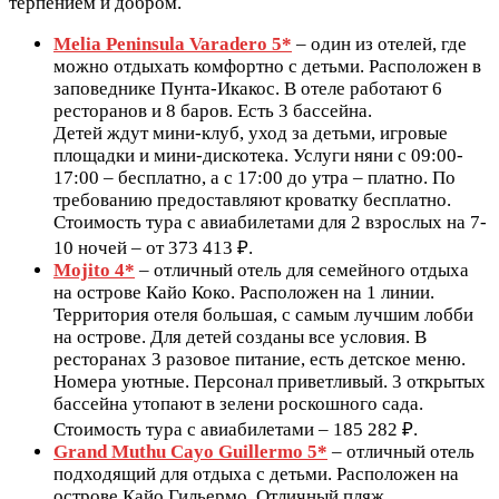
терпением и добром.
Melia Peninsula Varadero 5*
– один из отелей, где
можно отдыхать комфортно с детьми. Расположен в
заповеднике Пунта-Икакос. В отеле работают 6
ресторанов и 8 баров. Есть 3 бассейна.
Детей ждут мини-клуб, уход за детьми, игровые
площадки и мини-дискотека. Услуги няни с 09:00-
17:00 – бесплатно, а с 17:00 до утра – платно. По
требованию предоставляют кроватку бесплатно.
Стоимость тура с авиабилетами для 2 взрослых на 7-
10 ночей – от 373 413 ₽.
Mojito 4*
– отличный отель для семейного отдыха
на острове Кайо Коко. Расположен на 1 линии.
Территория отеля большая, с самым лучшим лобби
на острове. Для детей созданы все условия. В
ресторанах 3 разовое питание, есть детское меню.
Номера уютные. Персонал приветливый. 3 открытых
бассейна утопают в зелени роскошного сада.
Стоимость тура с авиабилетами – 185 282 ₽.
Grand Muthu Cayo Guillermo 5*
– отличный отель
подходящий для отдыха с детьми. Расположен на
острове Кайо Гильермо. Отличный пляж ,