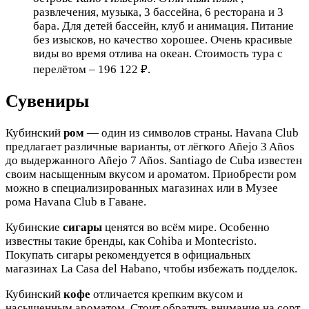
развлечения, музыка, 3 бассейна, 6 ресторана и 3
бара. Для детей бассейн, клуб и анимация. Питание
без изысков, но качество хорошее. Очень красивые
виды во время отлива на океан. Стоимость тура с
перелётом – 196 122 ₽.
Сувениры
Кубинский
ром
— один из символов страны. Havana Club
предлагает различные варианты, от лёгкого Añejo 3 Años
до выдержанного Añejo 7 Años. Santiago de Cuba известен
своим насыщенным вкусом и ароматом. Приобрести ром
можно в специализированных магазинах или в Музее
рома Havana Club в Гаване.
Кубинские
сигары
ценятся во всём мире. Особенно
известны такие бренды, как Cohiba и Montecristo.
Покупать сигары рекомендуется в официальных
магазинах La Casa del Habano, чтобы избежать подделок.
Кубинский
кофе
отличается крепким вкусом и
насыщенным ароматом. Стоит обратить внимание на сорт