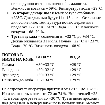
не так душно из-за повышенной влажности.
Влажность воздуха – 69%. Температура воды +29°С.
Во
второй декаде июля
температура стабильна
+33°С. Дождливыми будут 11 и 15 июля. Остальные
дни солнечные. Температура ночью держится в
пределах +22 °С и +24 °С. Вода +30 °С. Влажность
воздуха – 68–70 %.
Третья декада
– солнечная от +32 °С до +34 °С.
Дождь ожидается 31 июля. Ночью +22 °С и +23 °С.
Вода +30 °С. Влажность воздуха – 68 %.
ПОГОДА В
ВОЗДУХ
ВОДА
ИЮЛЕ НА КУБЕ
Гавана
+30+33 °C
+29 °C
Варадеро
+30+32 °C
+29 °C
Тринидад
+30+33 °C
+29 °C
Сантьяго-де-Куба
+32+34 °C
+29 °C
На островах температура приятней от +29 °С до +32 °С.
Но и влажность выше – от 72 до 74 %. Ночи теплей +28
°С, а вода прогревается до +30 °С. Треть июля проходит
под дождями. К вечеру влажность повышенная. Бывают