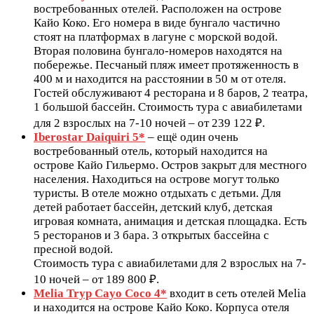
востребованных отелей. Расположен на острове
Кайо Коко. Его номера в виде бунгало частично
стоят на платформах в лагуне с морской водой.
Вторая половина бунгало-номеров находятся на
побережье. Песчаный пляж имеет протяженность в
400 м и находится на расстоянии в 50 м от отеля.
Гостей обслуживают 4 ресторана и 8 баров, 2 театра,
1 большой бассейн. Стоимость тура с авиабилетами
для 2 взрослых на 7-10 ночей – от 239 122 ₽.
Iberostar Daiquiri 5*
– ещё один очень
востребованный отель, который находится на
острове Кайо Гильермо. Остров закрыт для местного
населения. Находиться на острове могут только
туристы. В отеле можно отдыхать с детьми. Для
детей работает бассейн, детский клуб, детская
игровая комната, анимация и детская площадка. Есть
5 ресторанов и 3 бара. 3 открытых бассейна с
пресной водой.
Стоимость тура с авиабилетами для 2 взрослых на 7-
10 ночей – от 189 800 ₽.
Melia Tryp Cayo Coco 4*
входит в сеть отелей Melia
и находится на острове Кайо Коко. Корпуса отеля