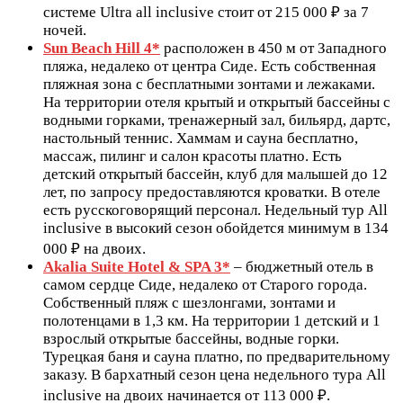
системе Ultra all inclusive стоит от 215 000 ₽ за 7
ночей.
Sun Beach Hill 4*
расположен в 450 м от Западного
пляжа, недалеко от центра Сиде. Есть собственная
пляжная зона с бесплатными зонтами и лежаками.
На территории отеля крытый и открытый бассейны с
водными горками, тренажерный зал, бильярд, дартс,
настольный теннис. Хаммам и сауна бесплатно,
массаж, пилинг и салон красоты платно. Есть
детский открытый бассейн, клуб для малышей до 12
лет, по запросу предоставляются кроватки. В отеле
есть русскоговорящий персонал. Недельный тур All
inclusive в высокий сезон обойдется минимум в 134
000 ₽ на двоих.
Akalia Suite Hotel & SPA 3*
– бюджетный отель в
самом сердце Сиде, недалеко от Старого города.
Собственный пляж с шезлонгами, зонтами и
полотенцами в 1,3 км. На территории 1 детский и 1
взрослый открытые бассейны, водные горки.
Турецкая баня и сауна платно, по предварительному
заказу. В бархатный сезон цена недельного тура All
inclusive на двоих начинается от 113 000 ₽.