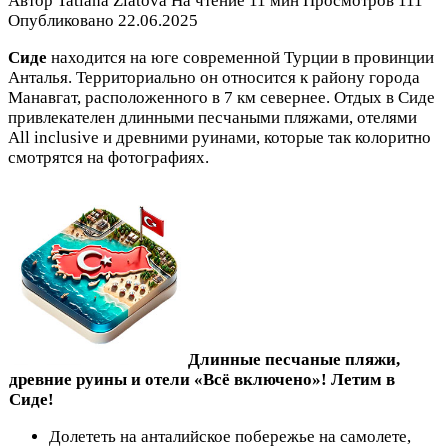
Автор
Tatiana Zlatova
На чтение
11 мин
Просмотров
111
Опубликовано
22.06.2025
Сиде
находится на юге современной Турции в провинции
Анталья. Территориально он относится к району города
Манавгат, расположенного в 7 км севернее. Отдых в Сиде
привлекателен длинными песчаными пляжами, отелями
All inclusive и древними руинами, которые так колоритно
смотрятся на фотографиях.
Длинные песчаные пляжи,
древние руины и отели «Всё включено»! Летим в
Сиде!
Долететь на анталийское побережье на самолете,