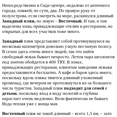
Непосредственно в Сиде-центре, недалеко от античного
города, пляжей, по сути, два. По правую руку от
полуострова, если смотреть на море, раскинулся длинный
Западный пляж,
по левую –
Восточный.
И там, и там
выделены зоны, принадлежащие отелям и ресторанам, но
открытых для всех участков тоже много.
Западный
пляж представляет собой протянувшуюся на
несколько километров довольно узкую песчаную полосу.
В сезон здесь очень много людей, так что найти
свободный лежак бывает непросто. Летом пара шезлонгов
под зонтом обойдется в 400 TRY. В зонах,
принадлежащих ресторанам, клиентам заведения лежаки
предоставляются бесплатно. А кафе и баров здесь много,
поскольку вдоль пляжа тянется длинный ухоженный
променад, где вечером не протолкнуться из-за большого
числа туристов. Западный пляж
подходит для семей с
детьми
, поскольку вход в воду пологий и глубина
нарастает очень медленно. Волн фактически не бывает.
Вода теплая уже с конца мая.
Восточный
пляж не такой длинный – всего 1,5 км, – зато