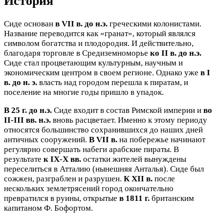
История
Сиде основан
в VII в. до н.э.
греческими колонистами.
Название переводится как «гранат», который являлся
символом богатства и плодородия. И действительно,
благодаря торговле в Средиземноморье
ко II в. до н.э.
Сиде стал процветающим культурным, научным и
экономическим центром в своем регионе. Однако уже
в I
в. до н. э.
власть над городом перешла к пиратам, и
поселение на многие годы пришло в упадок.
В 25 г. до н.э.
Сиде входит в состав Римской империи и
во
II-III вв. н.э.
вновь расцветает. Именно к этому периоду
относятся большинство сохранившихся до наших дней
античных сооружений.
В VII в.
на побережье начинают
регулярно совершать набеги арабские пираты. В
результате
к IX-X вв.
остатки жителей вынуждены
переселиться в Атталию (нынешняя Анталья). Сиде был
сожжен, разграблен и разрушен.
К XII в.
после
нескольких землетрясений город окончательно
превратился в руины, открытые
в 1811 г.
британским
капитаном Ф. Бофортом.