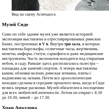
Вид на сцену Аспендоса
Музей Сиде
Само по себе здание музея уже является историей:
экспозиция выставлена в отреставрированных римских
банях, построенных
в V в
. Внутри
три зала
, в которых
выставлены барельефы, солнечные часы, жертвенник,
монеты, амфоры, статуи, саркофаги и даже медицинские
инструменты. Часть экспонатов находится под открытым
небом, в саду. Раньше здесь располагалась палестра –
площадка для занятий спортом. А теперь выставлены
камни, обломки колонн, римская лепнина, плиты с
надписями на латыни. Почти все археологические
находки сделаны в середине прошлого века, когда в Сиде
велись первые раскопки. Музей обязателен к посещению
для всех любителей античности. Летом он открыт с 8.30
до 19.30, зимой – до 17.30.
Храм Аполлона