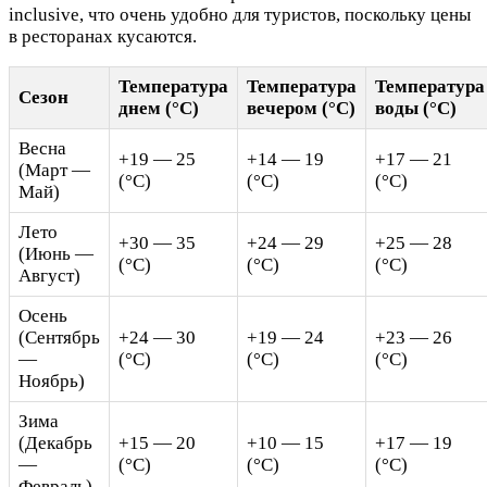
inclusive, что очень удобно для туристов, поскольку цены
в ресторанах кусаются.
Температура
Температура
Температура
Сезон
днем (°C)
вечером (°C)
воды (°C)
Весна
+19 — 25
+14 — 19
+17 — 21
(Март —
(°C)
(°C)
(°C)
Май)
Лето
+30 — 35
+24 — 29
+25 — 28
(Июнь —
(°C)
(°C)
(°C)
Август)
Осень
(Сентябрь
+24 — 30
+19 — 24
+23 — 26
—
(°C)
(°C)
(°C)
Ноябрь)
Зима
(Декабрь
+15 — 20
+10 — 15
+17 — 19
—
(°C)
(°C)
(°C)
Февраль)