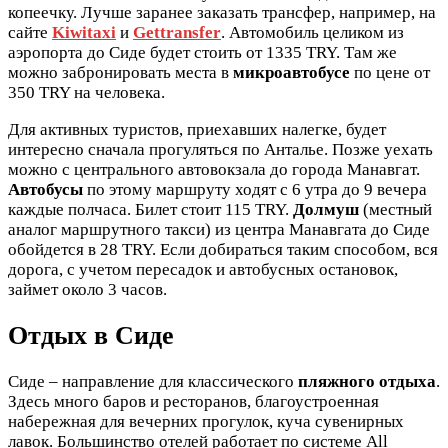
копеечку. Лучше заранее заказать трансфер, например, на
сайте
Kiwitaxi
и
Gettransfer
. Автомобиль целиком из
аэропорта до Сиде будет стоить от 1335 TRY. Там же
можно забронировать места в
микроавтобусе
по цене от
350 TRY на человека.
Для активных туристов, приехавших налегке, будет
интересно сначала прогуляться по Анталье. Позже уехать
можно с центрального автовокзала до города Манавгат.
Автобусы
по этому маршруту ходят с 6 утра до 9 вечера
каждые полчаса. Билет стоит 115 TRY.
Долмуш
(местный
аналог маршрутного такси) из центра Манавгата до Сиде
обойдется в 28 TRY. Если добираться таким способом, вся
дорога, с учетом пересадок и автобусных остановок,
займет около 3 часов.
Отдых в Сиде
Сиде – направление для классического
пляжного отдыха
.
Здесь много баров и ресторанов, благоустроенная
набережная для вечерних прогулок, куча сувенирных
лавок. Большинство отелей работает по системе All