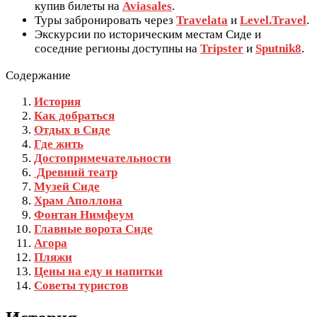
купив билеты на
Aviasales
.
Туры забронировать через
Travelata
и
Level.Travel
.
Экскурсии по историческим местам Сиде и
соседние регионы доступны на
Tripster
и
Sputnik8
.
Содержание
История
Как добраться
Отдых в Сиде
Где жить
Достопримечательности
Древний театр
Музей Сиде
Храм Аполлона
Фонтан Нимфеум
Главные ворота Сиде
Агора
Пляжи
Цены на еду и напитки
Советы туристов