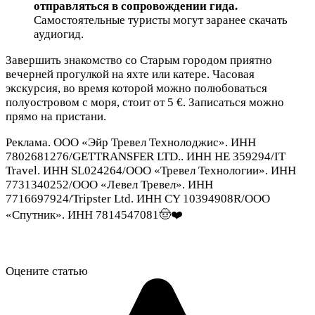
отправляться в сопровождении гида.
Самостоятельные туристы могут заранее скачать
аудиогид.
Завершить знакомство со Старым городом приятно
вечерней прогулкой на яхте или катере. Часовая
экскурсия, во время которой можно полюбоваться
полуостровом с моря, стоит от 5 €. Записаться можно
прямо на пристани.
Реклама. ООО «Эйр Тревел Технолоджис». ИНН
7802681276/GETTRANSFER LTD.. ИНН HE 359294/IT
Travel. ИНН SL024264/ООО «Тревел Технологии». ИНН
7731340252/ООО «Левел Тревел». ИНН
7716697924/Tripster Ltd. ИНН CY 10394908R/ООО
«Спутник». ИНН 7814547081🤠❤️
Оцените статью