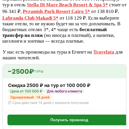
тур в отель
Stella Di Mare Beach Resort & Spa 5*
стоит от
96 341 ₽,
Pyramids Park Resort Cairo 5*
от 138 810 ₽,
Labranda Club Makadi 5*
от 118 129 ₽. Если выберите
такие отели, то не нужно будет ни за что доплачивать. В
бюджетных отелях 3*, 4* чаще есть
бесплатный
трансфер на пляж
(но иногда и платный), а напитки,
шезлонги и зонтики — всегда платные.
У нас есть промокоды на туры в Египет на
Travelata
для
наших читателей.
−2500₽
ТУРЫ
Скидка 2500 ₽ на тур от 100 000 ₽
Цена от 100 000 ₽
Для любого клиента
Одноразовый · 14 дней
⏱ Срок действия 14 дней с момента получения
Получить промокод