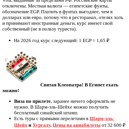
Visa, выданные за пределами РФ. Российские карты
отключены. Местная валюта — египетские фунты,
обозначение EGP. Платить в фунтах выгоднее, чем в
долларах или евро, потому что в ресторанах, отелях хоть
и принимают иностранные деньги, курс имеют свой
собственный (не в пользу туриста).
На 2026 год курс следующий: 1 EGP = 1,65 ₽
Святая Клеопатра! В Египет ехать
можно!
Виза по прилете
, заранее ничего оформлять не
нужно. В Шарм-эль-Шейхе можно получить
бесплатный синайский штамп.
Есть туры с прямыми перелетами в
Шарм-эль-
Шейх
и
Хургаду
.
Цены на авиабилеты
от 32 600 ₽