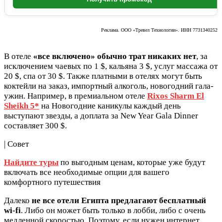
Реклама. ООО «Тревел Технологии». ИНН 7731340252
В отеле
«все включено» обычно трат никаких нет
, за
исключением чаевых по 1 $, кальяна 3 $, услуг массажа от
20 $, спа от 30 $. Также платными в отелях могут быть
коктейли на заказ, импортный алкоголь, новогодний гала-
ужин. Например, в премиальном отеле
Rixos Sharm El
Sheikh 5*
на Новогодние каникулы каждый день
выступают звезды, а доплата за New Year Gala Dinner
составляет 300 $.
| Совет
Найдите туры
по выгодным ценам, которые уже будут
включать все необходимые опции для вашего
комфортного путешествия
Далеко
не все отели Египта предлагают бесплатный
wi-fi
. Либо он может быть только в лобби, либо с очень
медленной скоростью. Поэтому, если нужен интернет,