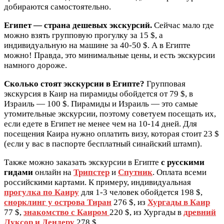
добираются самостоятельно.
Египет — страна дешевых экскурсий.
Сейчас мало где
можно взять групповую прогулку за 15 $, а
индивидуальную на машине за 40-50 $. А в Египте
можно! Правда, это минимальные цены, и есть экскурсии
намного дороже.
Сколько стоят экскурсии в Египте?
Групповая
экскурсия в Каир на пирамиды обойдется от 79 $, в
Израиль — 100 $. Пирамиды и Израиль — это самые
утомительные экскурсии, поэтому советуем посещать их,
если едете в Египет не менее чем на 10-14 дней. Для
посещения Каира нужно оплатить визу, которая стоит 23 $
(если у вас в паспорте бесплатный синайский штамп).
Также можно заказать экскурсии в Египте
с русскими
гидами
онлайн на
Трипстер
и
Спутник
. Оплата всеми
российскими картами. К примеру, индивидуальная
прогулка по Каиру
для 1-3 человек обойдется 198 $,
снорклинг у острова Тиран
276 $, из
Хургады в Каир
77 $,
знакомство с Каиром
220 $, из Хургады в
древний
Луксор и Дендеру
278 $.