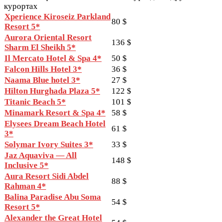
курортах
Xperience Kiroseiz Parkland
80 $
Resort 5*
Aurora Oriental Resort
136 $
Sharm El Sheikh 5*
Il Mercato Hotel & Spa 4*
50 $
Falcon Hills Hotel 3*
36 $
Naama Blue hotel 3*
27 $
Hilton Hurghada Plaza 5*
122 $
Titanic Beach 5*
101 $
Minamark Resort & Spa 4*
58 $
Elysees Dream Beach Hotel
61 $
3*
Solymar Ivory Suites 3*
33 $
Jaz Aquaviva — All
148 $
Inclusive 5*
Aura Resort Sidi Abdel
88 $
Rahman 4*
Balina Paradise Abu Soma
54 $
Resort 5*
Alexander the Great Hotel