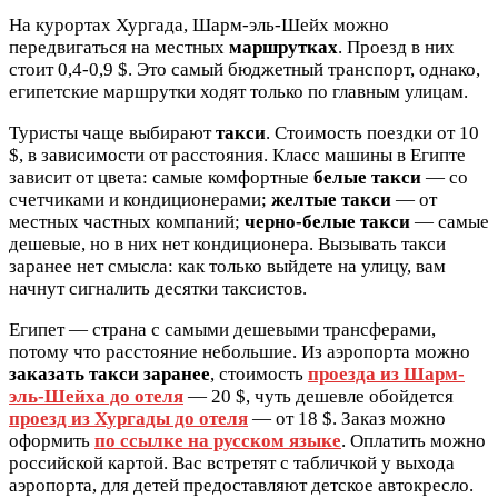
На курортах Хургада, Шарм-эль-Шейх можно
передвигаться на местных
маршрутках
. Проезд в них
стоит 0,4-0,9 $. Это самый бюджетный транспорт, однако,
египетские маршрутки ходят только по главным улицам.
Туристы чаще выбирают
такси
. Стоимость поездки от 10
$, в зависимости от расстояния. Класс машины в Египте
зависит от цвета: самые комфортные
белые такси
— со
счетчиками и кондиционерами;
желтые такси
— от
местных частных компаний;
черно-белые такси
— самые
дешевые, но в них нет кондиционера. Вызывать такси
заранее нет смысла: как только выйдете на улицу, вам
начнут сигналить десятки таксистов.
Египет — страна с самыми дешевыми трансферами,
потому что расстояние небольшие. Из аэропорта можно
заказать такси заранее
, стоимость
проезда из Шарм-
эль-Шейха до отеля
— 20 $, чуть дешевле обойдется
проезд из Хургады до отеля
— от 18 $. Заказ можно
оформить
по ссылке на русском языке
. Оплатить можно
российской картой. Вас встретят с табличкой у выхода
аэропорта, для детей предоставляют детское автокресло.