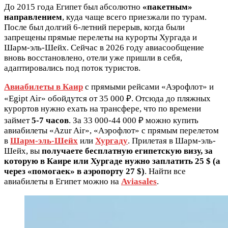
До 2015 года Египет был абсолютно
«пакетным»
направлением
, куда чаще всего приезжали по турам.
После был долгий 6-летний перерыв, когда были
запрещены прямые перелеты на курорты Хургада и
Шарм-эль-Шейх. Сейчас в 2026 году авиасообщение
вновь восстановлено, отели уже пришли в себя,
адаптировались под поток туристов.
Авиабилеты в Каир
с прямыми рейсами «Аэрофлот» и
«Egipt Air» обойдутся от 35 000 ₽. Отсюда до пляжных
курортов нужно ехать на трансфере, что по времени
займет
5-7 часов
. За 33 000-44 000 ₽ можно купить
авиабилеты «Azur Air», «Аэрофлот» с прямым перелетом
в
Шарм-эль-Шейх
или
Хургаду
. Прилетая в Шарм-эль-
Шейх, вы
получаете бесплатную египетскую визу, за
которую в Каире или Хургаде нужно заплатить 25 $ (а
через «помогаек» в аэропорту 27 $)
. Найти все
авиабилеты в Египет можно на
Aviasales
.