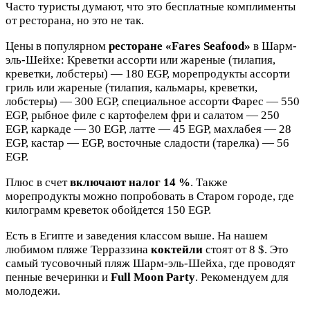
Часто туристы думают, что это бесплатные комплименты
от ресторана, но это не так.
Цены в популярном
ресторане «Fares Seafood»
в Шарм-
эль-Шейхе: Креветки ассорти или жареные (тилапия,
креветки, лобстеры) — 180 EGP, морепродукты ассорти
гриль или жареные (тилапия, кальмары, креветки,
лобстеры) — 300 EGP, специальное ассорти Фарес — 550
EGP, рыбное филе с картофелем фри и салатом — 250
EGP, каркаде — 30 EGP, латте — 45 EGP, махлабея — 28
EGP, кастар — EGP, восточные сладости (тарелка) — 56
EGP.
Плюс в счет
включают налог 14 %
. Также
морепродукты можно попробовать в Старом городе, где
килограмм креветок обойдется 150 EGP.
Есть в Египте и заведения классом выше. На нашем
любимом пляже Терраззина
коктейли
стоят от 8 $. Это
самый тусовочный пляж Шарм-эль-Шейха, где проводят
пенные вечеринки и
Full Moon Party
. Рекомендуем для
молодежи.