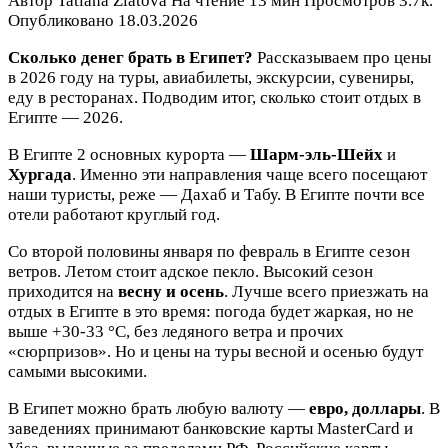
Автор
Tatiana Zlatova
На чтение
13 мин
Просмотров
3.7к.
Опубликовано
18.03.2026
Сколько денег брать в Египет?
Рассказываем про цены
в 2026 году на туры, авиабилеты, экскурсии, сувениры,
еду в ресторанах. Подводим итог, сколько стоит отдых в
Египте — 2026.
В Египте 2 основных курорта —
Шарм-эль-Шейх
и
Хургада
. Именно эти направления чаще всего посещают
наши туристы, реже — Дахаб и Табу. В Египте почти все
отели работают круглый год.
Со второй половины января по февраль в Египте сезон
ветров. Летом стоит адское пекло. Высокий сезон
приходится на
весну и осень
. Лучше всего приезжать на
отдых в Египте в это время: погода будет жаркая, но не
выше +30-33 °C, без ледяного ветра и прочих
«сюрпризов». Но и цены на туры весной и осенью будут
самыми высокими.
В Египет можно брать любую валюту —
евро, доллары
. В
заведениях принимают банковские карты MasterCard и