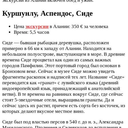
экскурсии из Алании включен обед и ужин.
Куршунлу, Аспендос, Сиде
Цена
экскурсии
в Алании: 350 € за человека
Время: 5,5 часов
Сиде — бывшая рыбацкая деревушка, расположен
примерно в 66 км к западу от Алании. Находится на
небольшом полуострове, выступающем в море. В древние
времена Сиде процветал как один из самых важных
городов Памфилии. Этот портовый город был основан в
Бронзовом веке. Сейчас в музее Сиде можно увидеть
фрагменты раскопок и надписей тех лет. Название «Сиде»
переводится как «гранат» с лувийского языка (древний
индоевропейский язык, принадлежащий к анатолийской
ветви). В те времена на равнинах вокруг Сиде, где сейчас
стоят 5-звездочные отели, выращивали гранаты. Да и
сейчас здесь их растят, причем есть сорта без косточек, из
которых делают вкусное местное вино.
Сиде был под властью персов в 540 г. до н. э., Александра
Македонского, Птолемеев и Селевкидов до вступления в