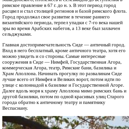
римское правление в 67 г. до н. э. В этот период город
расцвел и стал столицей регионов и базой римского флота.
Город продолжал свое развитие в течение раннего
византийского периода, терпел упадки с 7-го века нашей
эры во время Арабских набегов, а 13 веке был захвачен
сельджуками.
Главная достопримечательность Сиде — античный город.
Вход в него бесплатный, кроме античного театра, хотя его
можно увидеть и со стороны. Самые интересные
сооружения в Сиде — Нимфей, Государственная Агора,
коммерческая Агора, театр, Римские бани, базилика и
Храм Аполлона. Начинать прогулку по развалинам Сиде
лучше всего от Нимфея и Великих ворот, потом идти по
улице с колоннадой к базилике и Государственной Агоре.
Далее вдоль моря к храму Аполлона мимо римских бань и
другой базилики, потом по одной красивых улиц Старого
города обратно к античному театру и памятнику
Веспасиану.