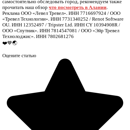
самостоятельно обследовать город, рекомендуем также
прочитать наш обзор
что посмотреть в Алании
.
Реклама ООО «Левел Тревел». ИНН 7716697924 / ООО
«Тревел Технологии». ИНН 7731340252 / Renot Software
OU. ИНН 12352497 / Tripster Ltd. ИНН CY 10394908R /
ООО «Спутник». ИНН 7814547081 / ООО «Эйр Тревел
Технолоджис». ИНН 7802681276
❤️💙🌏
Оцените статью