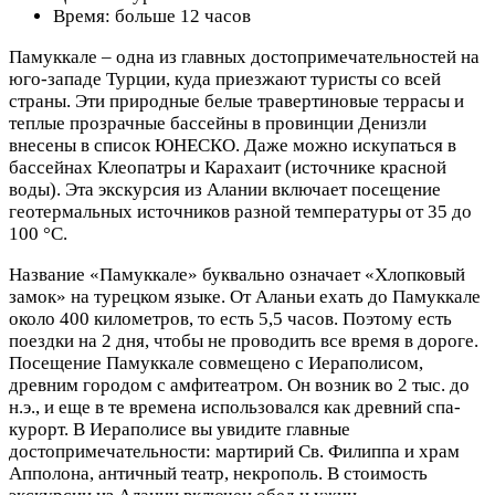
Время: больше 12 часов
Памуккале – одна из главных достопримечательностей на
юго-западе Турции, куда приезжают туристы со всей
страны. Эти природные белые травертиновые террасы и
теплые прозрачные бассейны в провинции Денизли
внесены в список ЮНЕСКО. Даже можно искупаться в
бассейнах Клеопатры и Карахаит (источнике красной
воды). Эта экскурсия из Алании включает посещение
геотермальных источников разной температуры от 35 до
100 °C.
Название «Памуккале» буквально означает «Хлопковый
замок» на турецком языке. От Аланьи ехать до Памуккале
около 400 километров, то есть 5,5 часов. Поэтому есть
поездки на 2 дня, чтобы не проводить все время в дороге.
Посещение Памуккале совмещено с Иераполисом,
древним городом с амфитеатром. Он возник во 2 тыс. до
н.э., и еще в те времена использовался как древний спа-
курорт. В Иераполисе вы увидите главные
достопримечательности: мартирий Св. Филиппа и храм
Апполона, античный театр, некрополь. В стоимость