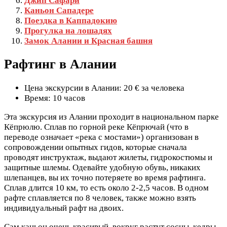
Джип Сафари
Каньон Сападере
Поездка в Каппадокию
Прогулка на лошадях
Замок Алании и Красная башня
Рафтинг в Алании
Цена экскурсии в Алании: 20 € за человека
Время: 10 часов
Эта экскурсия из Алании проходит в национальном парке
Кёпрюлю. Сплав по горной реке Кёпрючай (что в
переводе означает «река с мостами») организован в
сопровождении опытных гидов, которые сначала
проводят инструктаж, выдают жилеты, гидрокостюмы и
защитные шлемы. Одевайте удобную обувь, никаких
шлепанцев, вы их точно потеряете во время рафтинга.
Сплав длится 10 км, то есть около 2-2,5 часов. В одном
рафте сплавляется по 8 человек, также можно взять
индивидуальный рафт на двоих.
Сам каньон очень красивый, вокруг растут сосны, кедры,