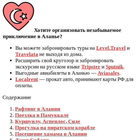
Хотите организовать незабываемое
приключение в Аланье?
Вы можете забронировать туры на
Level.Travel
и
Travelata
не выходя из дома.
Расширить свой кругозор и забронировать
экскурсии на русском языке
Tripster
и
Sputnik
.
Выгодные авиабилеты в Аланью —
Aviasales
.
Localrent
— прокат авто, принимают карты РФ для
оплаты.
Содержание
Рафтинг в Алании
Поездка в Памуккале
Куршунлу, Аспендос, Сиде
Прогулка на пиратском корабле
Посещение хамама в Алании