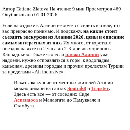
Автор
Tatiana Zlatova
На чтение
9 мин
Просмотров
469
Опубликовано
01.01.2026
Если на отдыхе в Алании не хочется сидеть в отеле, то я
вас прекрасно понимаю. И подскажу,
на какие стоит
съездить экскурсии из Алании 2026, цены и описание
самых интересных из них.
Их много, от коротких
поездок на яхте на 2 часа до 2-3-дневных трипов в
Каппадокию. Также что если
пляжи Алании
уже
надоели, нужно отправляться в горы, к водопадам,
каньонам, древним городам и прочим прелестям Турции
за пределами «All inclusive».
Искать экскурсии от местных жителей Алании
можно онлайн на сайтах
Sputnik8
и
Tripster
.
Здесь есть все — от соседних Сиде,
Аспендоса
и Манавгата до Памуккале и
Стамбула.