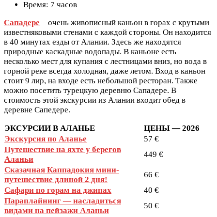
Время: 7 часов
Сападере
– очень живописный каньон в горах с крутыми
известняковыми стенами с каждой стороны. Он находится
в 40 минутах езды от Алании. Здесь же находятся
природные каскадные водопады. В каньоне есть
несколько мест для купания с лестницами вниз, но вода в
горной реке всегда холодная, даже летом. Вход в каньон
стоит 9 лир, на входе есть небольшой ресторан. Также
можно посетить турецкую деревню Сападере. В
стоимость этой экскурсии из Алании входит обед в
деревне Сапедере.
ЭКСУРСИИ В АЛАНЬЕ
ЦЕНЫ — 2026
Экскурсия по Аланье
57 €
Путешествие на яхте у берегов
449 €
Аланьи
Сказачная Каппадокия мини-
66 €
путешествие длиной 2 дня!
Сафари по горам на джипах
40 €
Параплайнинг — насладиться
50 €
видами на пейзажи Аланьи