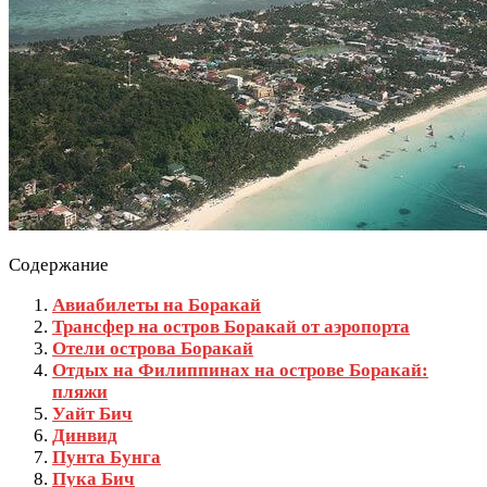
Содержание
Авиабилеты на Боракай
Трансфер на остров Боракай от аэропорта
Отели острова Боракай
Отдых на Филиппинах на острове Боракай:
пляжи
Уайт Бич
Динвид
Пунта Бунга
Пука Бич