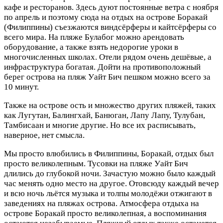
кафе и ресторанов. Здесь дуют постоянные ветра с ноября
по апрель и поэтому сюда на отдых на острове Боракай
(Филиппины) съезжаются виндсёрферы и кайтсёрферы со
всего мира. На пляже Булабог можно арендовать
оборудование, а также взять недорогие уроки в
многочисленных школах. Отели рядом очень дешёвые, а
инфраструктура богатая. Дойти на противоположный
берег острова на пляж Уайт Бич пешком можно всего за
10 минут.
Также на острове ость и множество других пляжей, таких
как Лугутан, Балингхай, Банюган, Лапу Лапу, Тулубан,
Тамбисаан и многие другие. Но все их расписывать,
наверное, нет смысла.
Мы просто влюбились в Филиппины, Боракай, отдых был
просто великолепным. Тусовки на пляже Уайт Бич
длились до глубокой ночи. Зачастую можно было каждый
час менять одно место на другое. Отовсюду каждый вечер
и всю ночь льётся музыка и толпы молодёжи отжигают в
заведениях на пляжах острова. Атмосфера отдыха на
острове Боракай просто великолепная, а воспоминания