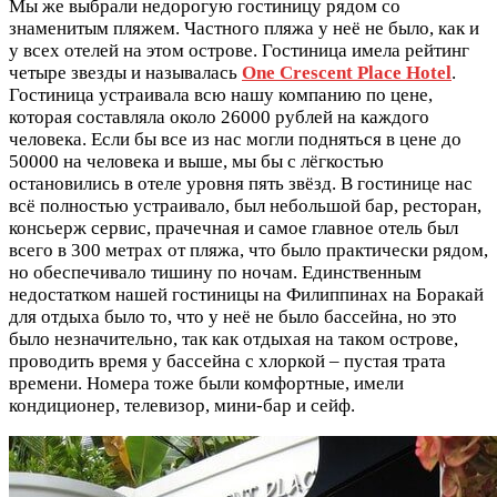
Мы же выбрали недорогую гостиницу рядом со
знаменитым пляжем. Частного пляжа у неё не было, как и
у всех отелей на этом острове. Гостиница имела рейтинг
четыре звезды и называлась
One Crescent Place Hotel
.
Гостиница устраивала всю нашу компанию по цене,
которая составляла около 26000 рублей на каждого
человека. Если бы все из нас могли подняться в цене до
50000 на человека и выше, мы бы с лёгкостью
остановились в отеле уровня пять звёзд. В гостинице нас
всё полностью устраивало, был небольшой бар, ресторан,
консьерж сервис, прачечная и самое главное отель был
всего в 300 метрах от пляжа, что было практически рядом,
но обеспечивало тишину по ночам. Единственным
недостатком нашей гостиницы на Филиппинах на Боракай
для отдыха было то, что у неё не было бассейна, но это
было незначительно, так как отдыхая на таком острове,
проводить время у бассейна с хлоркой – пустая трата
времени. Номера тоже были комфортные, имели
кондиционер, телевизор, мини-бар и сейф.