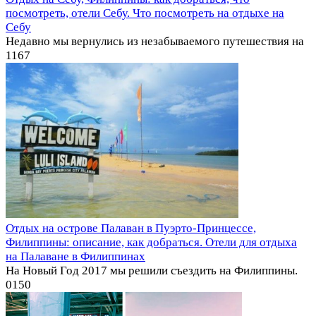
посмотреть, отели Себу. Что посмотреть на отдыхе на
Себу
Недавно мы вернулись из незабываемого путешествия на
1
167
Отдых на острове Палаван в Пуэрто-Принцессе,
Филиппины: описание, как добраться. Отели для отдыха
на Палаване в Филиппинах
На Новый Год 2017 мы решили съездить на Филиппины.
0
150