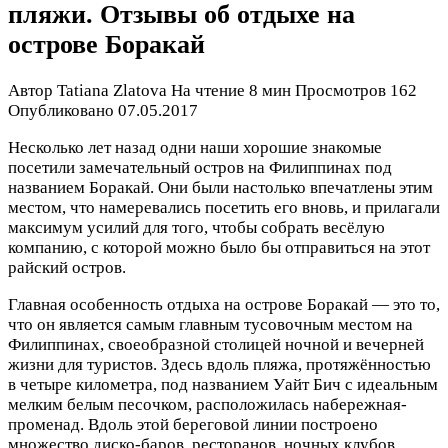
пляжи. Отзывы об отдыхе на
острове Боракай
Автор
Tatiana Zlatova
На чтение
8 мин
Просмотров
162
Опубликовано
07.05.2017
Несколько лет назад одни наши хорошие знакомые
посетили замечательный остров на Филиппинах под
названием Боракай. Они были настолько впечатлены этим
местом, что намеревались посетить его вновь, и прилагали
максимум усилий для того, чтобы собрать весёлую
компанию, с которой можно было бы отправиться на этот
райский остров.
Главная особенность отдыха на острове Боракай — это то,
что он является самым главным тусовочным местом на
Филиппинах, своеобразной столицей ночной и вечерней
жизни для туристов. Здесь вдоль пляжа, протяжённостью
в четыре километра, под названием Уайт Бич с идеальным
мелким белым песочком, расположилась набережная-
променад. Вдоль этой береговой линии построено
множество диско-баров, ресторанов, ночных клубов,