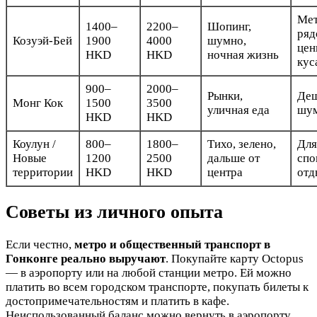
Ме
1400–
2200–
Шопинг,
ряд
Козуэй-Бей
1900
4000
шумно,
цен
HKD
HKD
ночная жизнь
кус
900–
2000–
Рынки,
Деш
Монг Кок
1500
3500
уличная еда
шу
HKD
HKD
Коулун /
800–
1800–
Тихо, зелено,
Для
Новые
1200
2500
дальше от
спо
территории
HKD
HKD
центра
отд
Советы из личного опыта
Если честно,
метро и общественный транспорт в
Гонконге реально выручают
. Покупайте карту Octopus
— в аэропорту или на любой станции метро. Ей можно
платить во всем городском транспорте, покупать билеты к
достопримечательностям и платить в кафе.
Неиспользованный баланс можно вернуть в аэропорту