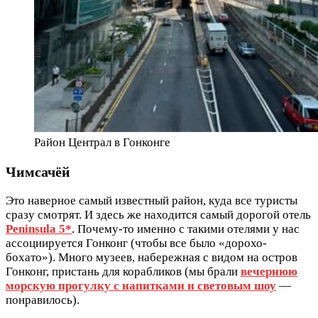
Район Централ в Гонконге
Чимсачёй
Это наверное самый известный район, куда все туристы
сразу смотрят. И здесь же находится самый дорогой отель
Peninsula 5*
. Почему-то именно с такими отелями у нас
ассоциируется Гонконг (чтобы все было «дорохо-
бохато»). Много музеев, набережная с видом на остров
Гонконг, пристань для корабликов (мы брали
вечернюю
морскую прогулку с напитками и световым шоу
—
понравилось).