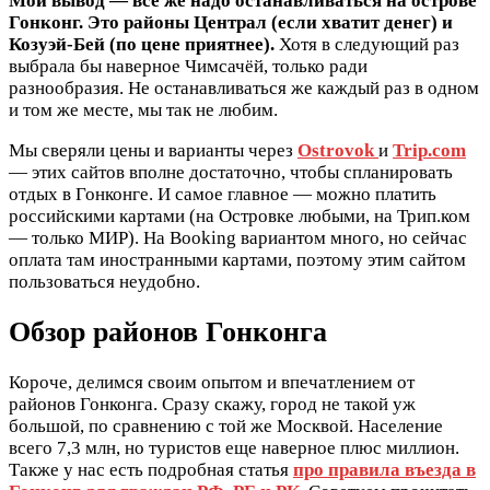
Мой вывод — все же надо останавливаться на острове
Гонконг. Это районы Централ (если хватит денег) и
Козуэй-Бей (по цене приятнее).
Хотя в следующий раз
выбрала бы наверное Чимсачёй, только ради
разнообразия. Не останавливаться же каждый раз в одном
и том же месте, мы так не любим.
Мы сверяли цены и варианты через
Ostrovok
и
Trip.com
— этих сайтов вполне достаточно, чтобы спланировать
отдых в Гонконге. И самое главное — можно платить
российскими картами (на Островке любыми, на Трип.ком
— только МИР). На Booking вариантом много, но сейчас
оплата там иностранными картами, поэтому этим сайтом
пользоваться неудобно.
Обзор районов Гонконга
Короче, делимся своим опытом и впечатлением от
районов Гонконга. Сразу скажу, город не такой уж
большой, по сравнению с той же Москвой. Население
всего 7,3 млн, но туристов еще наверное плюс миллион.
Также у нас есть подробная статья
про правила въезда в