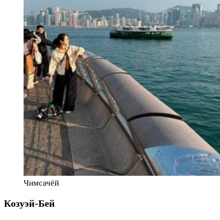
Чимсачёй
Козуэй-Бей