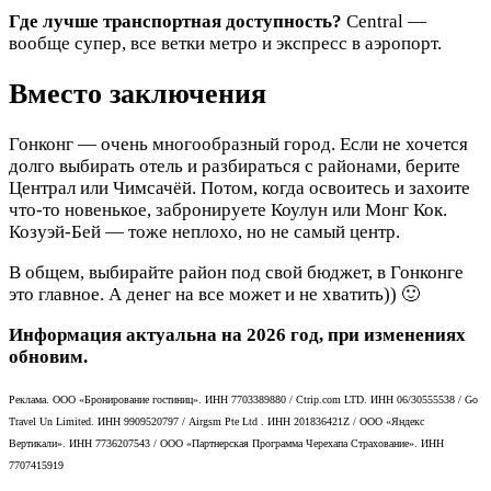
Где лучше транспортная доступность?
Central —
вообще супер, все ветки метро и экспресс в аэропорт.
Вместо заключения
Гонконг — очень многообразный город. Если не хочется
долго выбирать отель и разбираться с районами, берите
Централ или Чимсачёй. Потом, когда освоитесь и захоите
что-то новенькое, забронируете Коулун или Монг Кок.
Козуэй-Бей — тоже неплохо, но не самый центр.
В общем, выбирайте район под свой бюджет, в Гонконге
это главное. А денег на все может и не хватить)) 🙂
Информация актуальна на 2026 год, при изменениях
обновим.
Реклама. ООО «Бронирование гостиниц». ИНН 7703389880 / Ctrip.com LTD. ИНН 06/30555538 / Go
Travel Un Limited. ИНН 9909520797 / Airgsm Pte Ltd . ИНН 201836421Z / ООО «Яндекс
Вертикали». ИНН 7736207543 / ООО «Партнерская Программа Черехапа Страхование». ИНН
7707415919