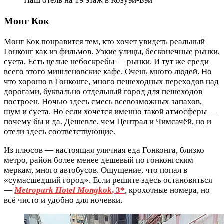
Наш отель на 19 этаж в Козуэй-Бэй
Монг Кок
Монг Кок понравится тем, кто хочет увидеть реальный
Гонконг как из фильмов. Узкие улицы, бесконечные рынки,
суета. Есть целые небоскребы — рынки. И тут же среди
всего этого мишленовские кафе. Очень много людей. Но
что хорошо в Гонконге, много пешеходных переходов над
дорогами, буквально отдельный город для пешеходов
построен. Ночью здесь смесь всевозможных запахов,
шум и суета. Но если хочется именно такой атмосферы —
почему бы и да. Дешевле, чем Централ и Чимсачёй, но и
отели здесь соответствующие.
Из плюсов — настоящая уличная еда Гонконга, близко
метро, район более менее дешевый по гонконгским
меркам, много автобусов. Ощущение, что попал в
«сумасшедший город». Если решите здесь остановиться
—
Metropark Hotel Mongkok
, 3*
, крохотные номера, но
всё чисто и удобно для ночевки.