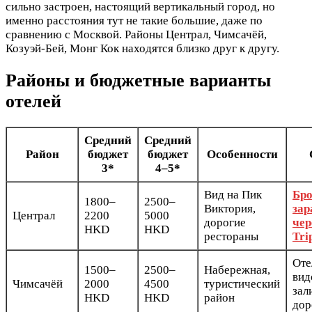
сильно застроен, настоящий вертикальный город, но
именно расстояния тут не такие большие, даже по
сравнению с Москвой. Районы Централ, Чимсачёй,
Козуэй-Бей, Монг Кок находятся близко друг к другу.
Районы и бюджетные варианты
отелей
Средний
Средний
Район
бюджет
бюджет
Особенности
3*
4–5*
Вид на Пик
Бро
1800–
2500–
Виктория,
зар
Централ
2200
5000
дорогие
чер
HKD
HKD
рестораны
Tri
Оте
1500–
2500–
Набережная,
вид
Чимсачёй
2000
4500
туристический
зал
HKD
HKD
район
дор