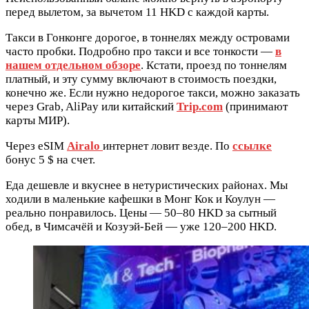
перед вылетом, за вычетом 11 HKD с каждой карты.
Такси в Гонконге дорогое, в тоннелях между островами
часто пробки. Подробно про такси и все тонкости —
в
нашем отдельном обзоре
. Кстати, проезд по тоннелям
платный, и эту сумму включают в стоимость поездки,
конечно же. Если нужно недорогое такси, можно заказать
через Grab, AliPay или китайский
Trip.com
(принимают
карты МИР).
Через eSIM
Airalo
интернет ловит везде. По
ссылке
бонус 5 $ на счет.
Еда дешевле и вкуснее в нетуристических районах. Мы
ходили в маленькие кафешки в Монг Кок и Коулун —
реально понравилось. Цены — 50–80 HKD за сытный
обед, в Чимсачёй и Козуэй-Бей — уже 120–200 HKD.