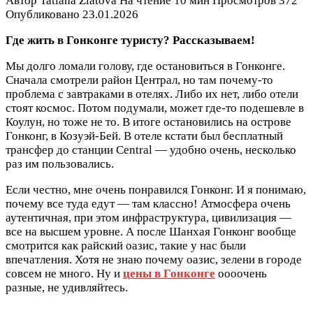
Автор
Tatiana Zlatova
На чтение
10 мин
Просмотров
372
Опубликовано
23.01.2026
Где жить в Гонконге туристу? Рассказываем!
Мы долго ломали голову, где остановиться в Гонконге.
Сначала смотрели район Централ, но там почему-то
проблема с завтраками в отелях. Либо их нет, либо отели
стоят космос. Потом подумали, может где-то подешевле в
Коулун, но тоже не то. В итоге остановились на острове
Гонконг, в Козуэй-Бей. В отеле кстати был бесплатный
трансфер до станции Central — удобно очень, несколько
раз им пользовались.
Если честно, мне очень понравился Гонконг. И я понимаю,
почему все туда едут — там классно! Атмосфера очень
аутентичная, при этом инфраструктура, цивилизация —
все на высшем уровне. А после Шанхая Гонконг вообще
смотрится как райский оазис, такие у нас были
впечатления. Хотя не знаю почему оазис, зелени в городе
совсем не много. Ну и
цены в Гонконге
оооочень
разные, не удивляйтесь.