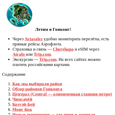
Летим в Гонконг!
Через
Aviasales
удобно мониторить перелёты, есть
прямые рейсы Аэрофлота.
Страховка и связь —
Cherehapa
и eSIM через
Airalo
или
Trip.com
.
Экскурсии —
Trip.com
. На всех сайтах можно
платить российскими картами.
Содержание
Как мы выбирали район
Обзор районов Гонконга
Централ (Central — одноименная станция метро)
Чимсачёй
Козуэй-Бей
Монг Кок
Новые территории — где тише и дешевле