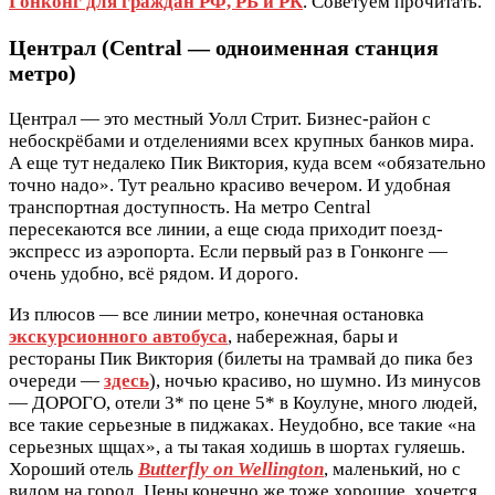
Гонконг для граждан РФ, РБ и РК
. Советуем прочитать.
Централ (Central — одноименная станция
метро)
Централ — это местный Уолл Стрит. Бизнес-район с
небоскрёбами и отделениями всех крупных банков мира.
А еще тут недалеко Пик Виктория, куда всем «обязательно
точно надо». Тут реально красиво вечером. И удобная
транспортная доступность. На метро Central
пересекаются все линии, а еще сюда приходит поезд-
экспресс из аэропорта. Если первый раз в Гонконге —
очень удобно, всё рядом. И дорого.
Из плюсов — все линии метро, конечная остановка
экскурсионного автобуса
, набережная, бары и
рестораны Пик Виктория (билеты на трамвай до пика без
очереди —
здесь
), ночью красиво, но шумно. Из минусов
— ДОРОГО, отели 3* по цене 5* в Коулуне, много людей,
все такие серьезные в пиджаках. Неудобно, все такие «на
серьезных щщах», а ты такая ходишь в шортах гуляешь.
Хороший отель
Butterfly on Wellington
, маленький, но с
видом на город. Цены конечно же тоже хорошие, хочется