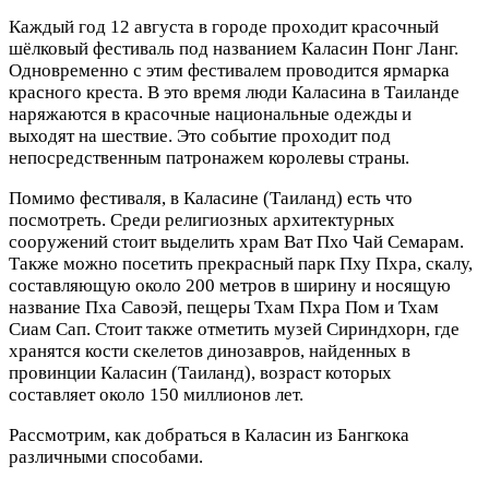
Каждый год 12 августа в городе проходит красочный
шёлковый фестиваль под названием Каласин Понг Ланг.
Одновременно с этим фестивалем проводится ярмарка
красного креста. В это время люди Каласина в Таиланде
наряжаются в красочные национальные одежды и
выходят на шествие. Это событие проходит под
непосредственным патронажем королевы страны.
Помимо фестиваля, в Каласине (Таиланд) есть что
посмотреть. Среди религиозных архитектурных
сооружений стоит выделить храм Ват Пхо Чай Семарам.
Также можно посетить прекрасный парк Пху Пхра, скалу,
составляющую около 200 метров в ширину и носящую
название Пха Савоэй, пещеры Тхам Пхра Пом и Тхам
Сиам Сап. Стоит также отметить музей Сириндхорн, где
хранятся кости скелетов динозавров, найденных в
провинции Каласин (Таиланд), возраст которых
составляет около 150 миллионов лет.
Рассмотрим, как добраться в Каласин из Бангкока
различными способами.