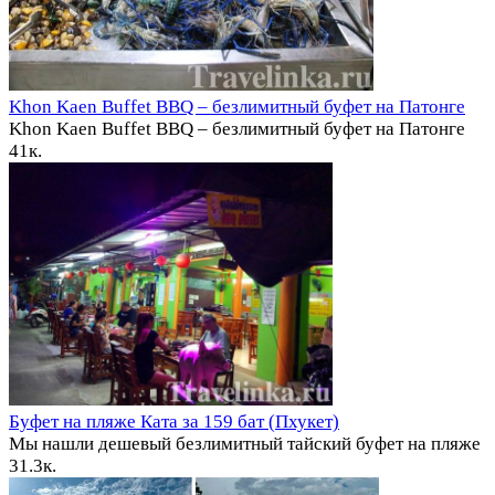
Khon Kaen Buffet BBQ – безлимитный буфет на Патонге
Khon Kaen Buffet BBQ – безлимитный буфет на Патонге
4
1к.
Буфет на пляже Ката за 159 бат (Пхукет)
Мы нашли дешевый безлимитный тайский буфет на пляже
3
1.3к.