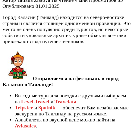
Автор
Tatiana Zlatova
На чтение
4 мин
Просмотров
85
Опубликовано
01.01.2025
Город Каласин (Таиланд) находится на северо-востоке
страны и является столицей одноимённой провинции. Это
место не очень популярно среди туристов, но некоторые
события и уникальные архитектурные объекты всё-таки
привлекают сюда путешественников.
Отправляемся на фестиваль в город
Каласин в Таиланде!
Выгодные туры для поездки с друзьями выбираем
на
Level.Travel
и
Travelata
.
Tripster
и
Sputnik
— обеспечат Вам незабываемые
экскурсии по Таиланду на русском языке.
Авиабилеты по вкусной цене можно найти на
Aviasales
.