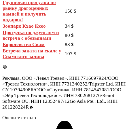
Групповая прогулка по
рынку драгоценных
150 $
камней и получить
подарок!
Зоопарк Кхао Кхео
34 $
Прогулка по джунглям и
80 $
встреча с обезьянами
Королевство Сиам
88 $
Встреча заката на скале у
107 $
Сиамского залива
💜
Реклама. ООО «Левел Тревел». ИНН 7716697924/ООО
«Тревел Технологии». ИНН 7731340252/Tripster Ltd. ИНН
CY 10394908R/ООО «Спутник». ИНН 7814547081/ООО
«Эйр Тревел Технолоджис». ИНН 7802681276/Renot
Software OU. ИНН 12352497/12Go Asia Pte., Ltd.. ИНН
201228224R🔥
Оцените статью