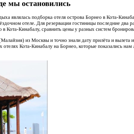
де мы остановились
а являлась подборка отеля острова Борнео в Кота-Кинабал
вёздочном отеле. Для резервации гостиницы последние два ра
 в Кота-Кинабалу, сравнить цены у разных систем брониров
(Малайзия) из Москвы и точно знали дату прилёта и вылета 
 отелях Кота-Кинабалу на Борнео, которые показались нам л