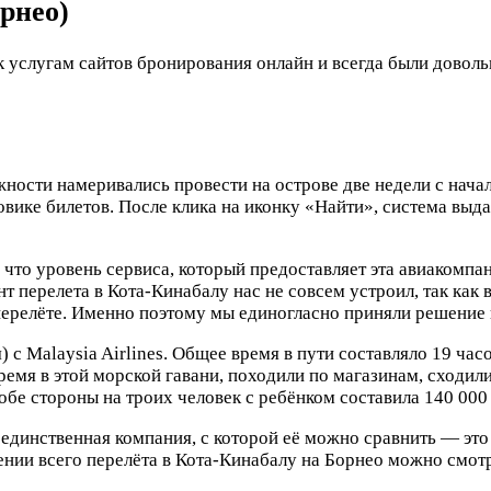
рнео)
к услугам сайтов бронирования онлайн и всегда были довол
жности намеривались провести на острове две недели с нача
овике билетов. После клика на иконку «Найти», система выд
 что уровень сервиса, который предоставляет эта авиакомпа
т перелета в Кота-Кинабалу нас не совсем устроил, так как 
перелёте. Именно поэтому мы единогласно приняли решение 
с Malaysia Airlines. Общее время в пути составляло 19 час
емя в этой морской гавани, походили по магазинам, сходил
 обе стороны на троих человек с ребёнком составила 140 000
единственная компания, с которой её можно сравнить — это
ении всего перелёта в Кота-Кинабалу на Борнео можно смо