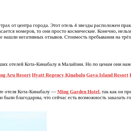
рах от центра города. Этот отель 4 звезды расположен прак
касается номеров, то они просто космические. Конечно, нель
е нашли негативных отзывов. Стоимость пребывания на трёх 
ших отелей Кота-Кинабалу в Малайзии. Но по ценам они нам 
ung Aru Resort
Hyatt Regency Kinabalu
Gaya Island Resort
нте отеля Кота-Кинабалу —
Ming Garden Hotel
, так как он п
и были благодарны, что сейчас есть возможность заказать г