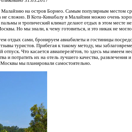
бликовано
31.03.2017
 Малайзию на остров Борнео. Самым популярным местом сред
да не сложно. В Кота-Кинабалу в Малайзии можно очень хо
, пальмы и тропический климат делают отдых в этом месте н
квы. Но мы знали, к чему готовиться, и это никак не могло 
уем отдых сами, бронируем авиабилеты и гостиницы посред
тзывы туристов. Прибегая к такому методу, мы заблаговрем
отпуск. Что касается авиаперелётов, то здесь мы имеем нес
 и потратить их на отель лучшего качества, развлечения и 
з Москвы мы планировали самостоятельно.