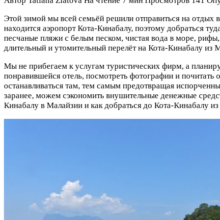
Автор
Tatiana Zlatova
На чтение
7 мин
Просмотров
141
Опу
Этой зимой мы всей семьёй решили отправиться на отдых в
находится аэропорт Кота-Кинабалу, поэтому добраться ту
песчаные пляжи с белым песком, чистая вода в море, рифы
длительный и утомительный перелёт на Кота-Кинабалу из Мос
Мы не прибегаем к услугам туристических фирм, а планир
понравившейся отель, посмотреть фотографии и почитать о
останавливаться там, тем самым предотвращая испорченный 
заранее, можем сэкономить внушительные денежные средства
Кинабалу в Малайзии и как добраться до Кота-Кинабалу и