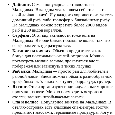
Дайвинг
. Самая популярная активность на
Мальдивах. В каждом уважающем себя теле есть
свой дайвинг-клуб. И у каждого хорошего отеля есть
домашний риф, либо трансфер к ближайшему рифу.
На Мальдивах можно встретить более 2000 видов
рыб и 250 видов кораллов.
Серфинг
. Этот вид активности тоже есть на
Мальдивах. В июле бывают большие волны, так что
серферам есть где разгуляться.
Катание на каяках
. Обычно предлагается как
бонус для постояльцев отелей-островов. Можно
посмотреть мелкие заливы, прокатиться вдоль
побережья или зависнуть в тихих лагунах.
Рыбалка
. Мальдивы — просто рай для любителей
рыбной ловли. Здесь можно поймать разнообразных
трофейных рыб, таких как тунец, барракуда, групер.
Яхтинг.
Отели организуют индивидуальные морские
прогулки на яхте. Можно посмотреть острова и
атоллы, заснять незабываемые закаты.
Спа и велнес.
Популярное занятие на Мальдивах. В
отелях-островах есть классные спа-центры, гостям
предлагают массажи, термальные процедуры, йогу и