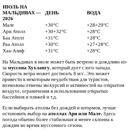
ИЮЛЬ НА
МАЛЬДИВАХ —
ДЕНЬ
ВОДА
2026
Мале
+30°C
+28+29°C
Ари Атолл
+30+32°C
+28°C
Баа Атолл
+31°C
+28°C
Раа Атолл
+30°C
+27+28°C
Хаа-Алиф
+31°C
+28°C
На Мальдивах в июле может быть ветрено и дождливо из-
за
муссона Хухлангу
, который дует с юго-запада.
Скорость ветра может достигать 8 м/с. Это может
привести к некоторым неудобствам для туристов,
возможны отмены экскурсий и активностей на открытом
воздухе, ограничения в использовании открытых
бассейнов и пляжей и т.д.
Если выбирать атоллы без дождей и штормов, лучше
остановить выбор на
атоллах Ари или Мале.
Здесь
погода обычно более стабильная и менее склонна к
дождям во время муссонного сезона.