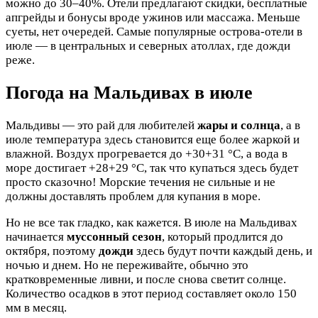
можно до 30–40%. Отели предлагают скидки, бесплатные
апгрейды и бонусы вроде ужинов или массажа. Меньше
суеты, нет очередей. Самые популярные острова-отели в
июле — в центральных и северных атоллах, где дожди
реже.
Погода на Мальдивах в июле
Мальдивы — это рай для любителей
жары и солнца
, а в
июле температура здесь становится еще более жаркой и
влажной. Воздух прогревается до +30+31 °C, а вода в
море достигает +28+29 °C, так что купаться здесь будет
просто сказочно! Морские течения не сильные и не
должны доставлять проблем для купания в море.
Но не все так гладко, как кажется. В июле на Мальдивах
начинается
муссонный сезон
, который продлится до
октября, поэтому
дожди
здесь будут почти каждый день, и
ночью и днем. Но не переживайте, обычно это
кратковременные ливни, и после снова светит солнце.
Количество осадков в этот период составляет около 150
мм в месяц.