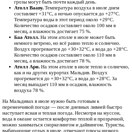
грозы могут быть почти каждый день.
Атолл Вааву
.
Температура воздуха в июле днем
составляет +31°C, а ночью опускается до +27°C.
Температура воды в этот период около +29°C.
Количество осадков составляет около 100 мм в
месяц, а влажность достигает 75 %.
Баа Атолл
.
На этом атолле в июле может быть
немного ветрено, но всё равно тепло и солнечно.
Воздух прогревается до +30+32°C, а вода до +28°C.
Количество осадков составляет около 110 мм в
месяц, а влажность достигает 78 %.
Атолл Ари.
На этом атолле в июле тепло и солнечно,
как и на других курортах Мальдив. Воздух
прогревается до +30+32°C, а вода до +28°C. За
месяц выпадает 110 мм в осадков, влажность
воздуха 78 %.
На Мальдивах в июле нужно быть готовым к
переменчивой погоде — после дневных ливней быстро
наступает ясная и теплая погода. Несмотря на муссон,
вода в океане остается комфортно теплой и прозрачной,
можно заниматься сноркелингом и дайвингом. Туристы,
выбирающие отдых в июле, отмечают плюсы низкого