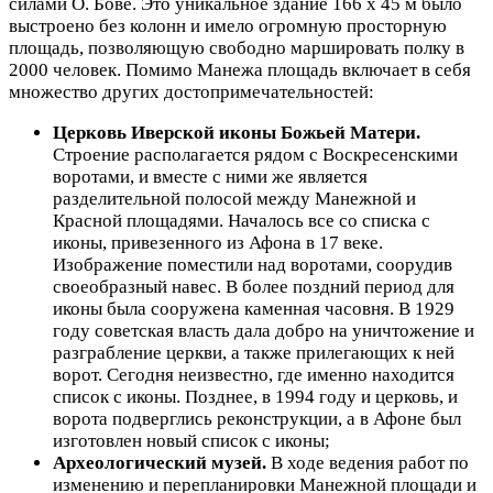
силами О. Бове. Это уникальное здание 166 х 45 м было
выстроено без колонн и имело огромную просторную
площадь, позволяющую свободно маршировать полку в
2000 человек. Помимо Манежа площадь включает в себя
множество других достопримечательностей:
Церковь Иверской иконы Божьей Матери.
Строение располагается рядом с Воскресенскими
воротами, и вместе с ними же является
разделительной полосой между Манежной и
Красной площадями. Началось все со списка с
иконы, привезенного из Афона в 17 веке.
Изображение поместили над воротами, соорудив
своеобразный навес. В более поздний период для
иконы была сооружена каменная часовня. В 1929
году советская власть дала добро на уничтожение и
разграбление церкви, а также прилегающих к ней
ворот. Сегодня неизвестно, где именно находится
список с иконы. Позднее, в 1994 году и церковь, и
ворота подверглись реконструкции, а в Афоне был
изготовлен новый список с иконы;
Археологический музей.
В ходе ведения работ по
изменению и перепланировки Манежной площади и