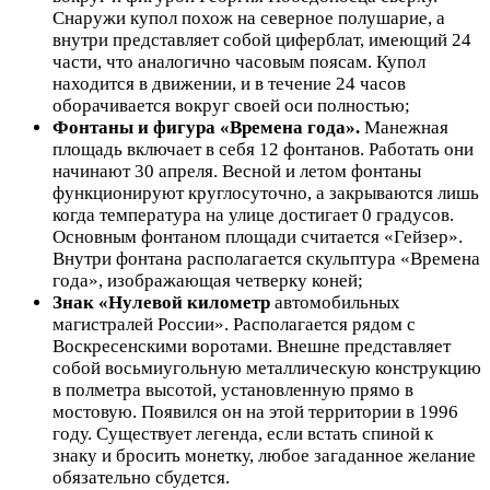
Снаружи купол похож на северное полушарие, а
внутри представляет собой циферблат, имеющий 24
части, что аналогично часовым поясам. Купол
находится в движении, и в течение 24 часов
оборачивается вокруг своей оси полностью;
Фонтаны и фигура «Времена года».
Манежная
площадь включает в себя 12 фонтанов. Работать они
начинают 30 апреля. Весной и летом фонтаны
функционируют круглосуточно, а закрываются лишь
когда температура на улице достигает 0 градусов.
Основным фонтаном площади считается «Гейзер».
Внутри фонтана располагается скульптура «Времена
года», изображающая четверку коней;
Знак «Нулевой километр
автомобильных
магистралей России». Располагается рядом с
Воскресенскими воротами. Внешне представляет
собой восьмиугольную металлическую конструкцию
в полметра высотой, установленную прямо в
мостовую. Появился он на этой территории в 1996
году. Существует легенда, если встать спиной к
знаку и бросить монетку, любое загаданное желание
обязательно сбудется.