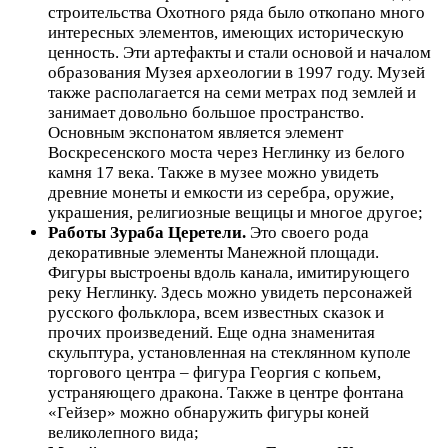
строительства Охотного ряда было откопано много
интересных элементов, имеющих историческую
ценность. Эти артефакты и стали основой и началом
образования Музея археологии в 1997 году. Музей
также располагается на семи метрах под землей и
занимает довольно большое пространство.
Основным экспонатом является элемент
Воскресенского моста через Неглинку из белого
камня 17 века. Также в музее можно увидеть
древние монеты и емкости из серебра, оружие,
украшения, религиозные вещицы и многое другое;
Работы Зураба Церетели.
Это своего рода
декоративные элементы Манежной площади.
Фигуры выстроены вдоль канала, имитирующего
реку Неглинку. Здесь можно увидеть персонажей
русского фольклора, всем известных сказок и
прочих произведений. Еще одна знаменитая
скульптура, установленная на стеклянном куполе
торгового центра – фигура Георгия с копьем,
устраняющего дракона. Также в центре фонтана
«Гейзер» можно обнаружить фигуры коней
великолепного вида;