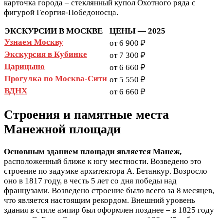
карточка города – стеклянный купол Охотного ряда с
фигурой Георгия-Победоносца.
ЭКСКУРСИИ В МОСКВЕ
ЦЕНЫ — 2025
Узнаем Москву
от 6 900 ₽
Экскурсия в Кубинке
от 7 300 ₽
Царицыно
от 6 660 ₽
Прогулка по Москва-Сити
от 5 550 ₽
ВДНХ
от 6 660 ₽
Строения и памятные места
Манежной площади
Основным зданием площади является Манеж,
расположенный ближе к югу местности. Возведено это
строение по задумке архитектора А. Бетанкур. Возросло
оно в 1817 году, в честь 5 лет со дня победы над
французами. Возведено строение было всего за 8 месяцев,
что является настоящим рекордом. Внешний уровень
здания в стиле ампир был оформлен позднее – в 1825 году