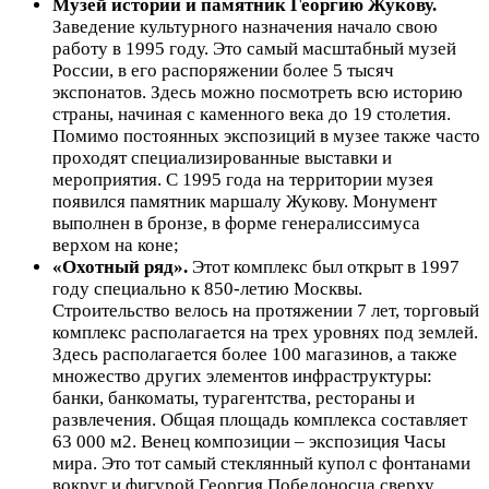
Музей истории и памятник Георгию Жукову.
Заведение культурного назначения начало свою
работу в 1995 году. Это самый масштабный музей
России, в его распоряжении более 5 тысяч
экспонатов. Здесь можно посмотреть всю историю
страны, начиная с каменного века до 19 столетия.
Помимо постоянных экспозиций в музее также часто
проходят специализированные выставки и
мероприятия. С 1995 года на территории музея
появился памятник маршалу Жукову. Монумент
выполнен в бронзе, в форме генералиссимуса
верхом на коне;
«Охотный ряд».
Этот комплекс был открыт в 1997
году специально к 850-летию Москвы.
Строительство велось на протяжении 7 лет, торговый
комплекс располагается на трех уровнях под землей.
Здесь располагается более 100 магазинов, а также
множество других элементов инфраструктуры:
банки, банкоматы, турагентства, рестораны и
развлечения. Общая площадь комплекса составляет
63 000 м2. Венец композиции – экспозиция Часы
мира. Это тот самый стеклянный купол с фонтанами
вокруг и фигурой Георгия Победоносца сверху.