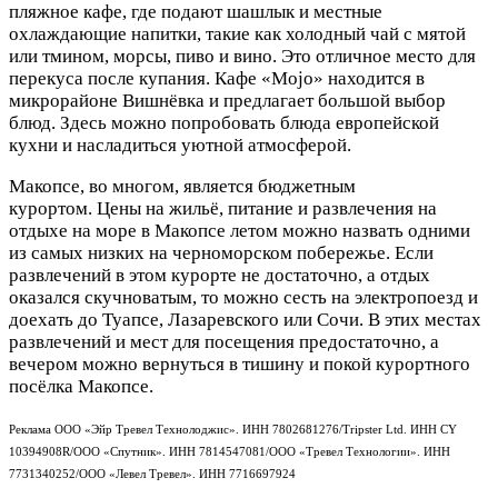
пляжное кафе, где подают шашлык и местные
охлаждающие напитки, такие как холодный чай с мятой
или тмином, морсы, пиво и вино. Это отличное место для
перекуса после купания. Кафе «Mojo» находится в
микрорайоне Вишнёвка и предлагает большой выбор
блюд. Здесь можно попробовать блюда европейской
кухни и насладиться уютной атмосферой.
Макопсе, во многом, является бюджетным
курортом. Цены на жильё, питание и развлечения на
отдыхе на море в Макопсе летом можно назвать одними
из самых низких на черноморском побережье. Если
развлечений в этом курорте не достаточно, а отдых
оказался скучноватым, то можно сесть на электропоезд и
доехать до Туапсе, Лазаревского или Сочи. В этих местах
развлечений и мест для посещения предостаточно, а
вечером можно вернуться в тишину и покой курортного
посёлка Макопсе.
Реклама ООО «Эйр Тревел Технолоджис». ИНН 7802681276/Tripster Ltd. ИНН CY
10394908R/ООО «Спутник». ИНН 7814547081/ООО «Тревел Технологии». ИНН
7731340252/ООО «Левел Тревел». ИНН 7716697924