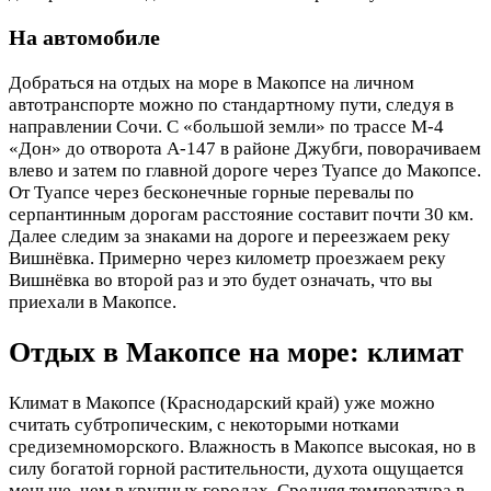
На автомобиле
Добраться на отдых на море в Макопсе на личном
автотранспорте можно по стандартному пути, следуя в
направлении Сочи. С «большой земли» по трассе М-4
«Дон» до отворота А-147 в районе Джубги, поворачиваем
влево и затем по главной дороге через Туапсе до Макопсе.
От Туапсе через бесконечные горные перевалы по
серпантинным дорогам расстояние составит почти 30 км.
Далее следим за знаками на дороге и переезжаем реку
Вишнёвка. Примерно через километр проезжаем реку
Вишнёвка во второй раз и это будет означать, что вы
приехали в Макопсе.
Отдых в Макопсе на море: климат
Климат в Макопсе (Краснодарский край) уже можно
считать субтропическим, с некоторыми нотками
средиземноморского. Влажность в Макопсе высокая, но в
силу богатой горной растительности, духота ощущается
меньше, чем в крупных городах. Средняя температура в