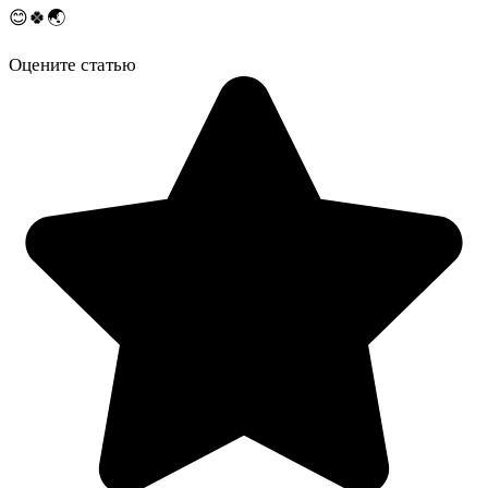
😊🍀🌏
Оцените статью