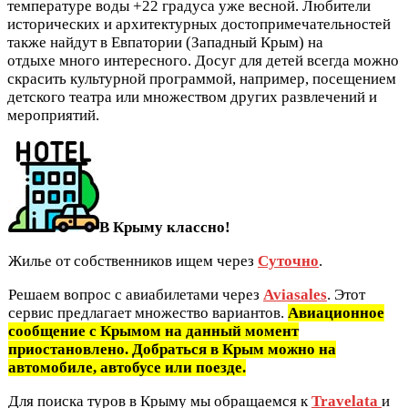
температуре воды +22 градуса уже весной. Любители
исторических и архитектурных достопримечательностей
также найдут в Евпатории (Западный Крым) на
отдыхе много интересного. Досуг для детей всегда можно
скрасить культурной программой, например, посещением
детского театра или множеством других развлечений и
мероприятий.
В Крыму классно!
Жилье от собственников ищем через
Суточно
.
Решаем вопрос с авиабилетами через
Aviasales
. Этот
сервис предлагает множество вариантов.
Авиационное
сообщение с Крымом на данный момент
приостановлено. Добраться в Крым можно на
автомобиле, автобусе или поезде.
Для поиска туров в Крыму мы обращаемся к
Travelata
и