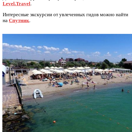
Level.Travel
.
Интересные экскурсии от увлеченных гидов можно найти
на
Спутник
.