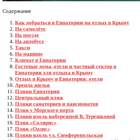
Содержание
Как добраться в Евпаторию на отдых в Крыму
На самолёте
На поезде
На автобусе
Такси
На машине
Климат в Евпатории
Гостевые дома, отели и частный сектор в
Евпатории для отдыха в Крыму
Отдых в Крыму в Евпатории: отели
Аренда жилья
Пляжи Евпатории
Центральный пляж
Пляжи санаториев и пансионатов
Пляж у Морского порта
Пляжи вдоль набережной В. Терешковой
Пляж «Солярис»
Пляж «Оазис»
Пляжи вдоль ул. Симферопольская