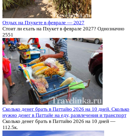
Отдых на Пхукете в феврале — 2027
Стоит ли ехать на Пхукет в феврале 2027? Однозначно
2
551
Сколько денег брать в Паттайю 2026 на 10 дней. Сколько
нужно денег в Паттайе на еду, развлечения и транспорт
Сколько денег брать в Паттайю 2026 на 10 дней —
11
2.5к.