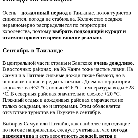
Осень –
дождливый период
в Таиланде, поток туристов
снижается, погода не стабильна. Количество осадков
неравномерно распределяется по территории
королевства, поэтому
выбрать подходящий курорт и
отлично провести время вполне реально
.
Сентябрь в Таиланде
В центральной части страны и Бангкоке
очень дождливо
.
В восточных районах, на Ко Чанге тоже частые ливни. На
Самуи и в Паттайе сильные дожди также бывают, но в
основном ночью и редко затяжные. Днем на территории
королевства +32 °C, ночью +26 °C, температура воды +28
°C. В северных районах значительно свежее +20 °C.
Пляжный отдых в дождливых районах омрачается не
только осадками, но и штормами. Этим объясняется
отсутствие туристов на Пхукете в сентябре.
Выбирая Самуи или Паттайю, как наиболее подходящие
по погоде направления, следует учитывать, что
погода
переменчива
и есть вероятность
дождей
,
ветра
и