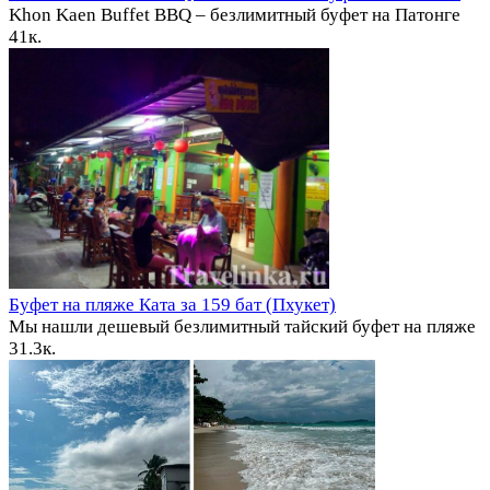
Khon Kaen Buffet BBQ – безлимитный буфет на Патонге
4
1к.
Буфет на пляже Ката за 159 бат (Пхукет)
Мы нашли дешевый безлимитный тайский буфет на пляже
3
1.3к.