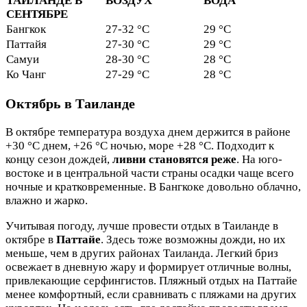
ТАИЛАНДЕ В
ВОЗДУХ
ВОДА
СЕНТЯБРЕ
Бангкок
27-32 °C
29 °C
Паттайя
27-30 °C
29 °C
Самуи
28-30 °C
28 °C
Ко Чанг
27-29 °C
28 °C
Октябрь в Таиланде
В октябре температура воздуха днем держится в районе
+30 °C днем, +26 °C ночью, море +28 °C. Подходит к
концу сезон дождей,
ливни становятся реже
. На юго-
востоке и в центральной части страны осадки чаще всего
ночные и кратковременные. В Бангкоке довольно облачно,
влажно и жарко.
Учитывая погоду, лучше провести отдых в Таиланде в
октябре в
Паттайе
. Здесь тоже возможны дожди, но их
меньше, чем в других районах Таиланда. Легкий бриз
освежает в дневную жару и формирует отличные волны,
привлекающие серфингистов. Пляжный отдых на Паттайе
менее комфортный, если сравнивать с пляжами на других