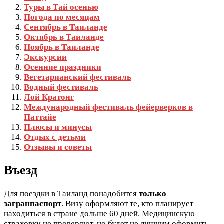
Туры в Тай осенью
Погода по месяцам
Сентябрь в Таиланде
Октябрь в Таиланде
Ноябрь в Таиланде
Экскурсии
Осенние праздники
Вегетарианский фестиваль
Водный фестиваль
Лой Кратонг
Международный фестиваль фейерверков в
Паттайе
Плюсы и минусы
Отдых с детьми
Отзывы и советы
Въезд
Для поездки в Таиланд понадобится
только
загранпаспорт
. Визу оформляют те, кто планирует
находиться в стране дольше 60 дней. Медицинскую
страховку не проверяют, но будет не лишним оформить.