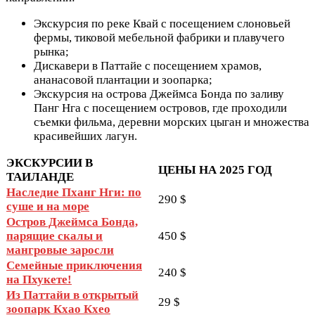
Экскурсия по реке Квай с посещением слоновьей
фермы, тиковой мебельной фабрики и плавучего
рынка;
Дискавери в Паттайе с посещением храмов,
ананасовой плантации и зоопарка;
Экскурсия на острова Джеймса Бонда по заливу
Панг Нга с посещением островов, где проходили
съемки фильма, деревни морских цыган и множества
красивейших лагун.
ЭКСКУРСИИ В
ЦЕНЫ НА 2025 ГОД
ТАИЛАНДЕ
Наследие Пханг Нги: по
290 $
суше и на море
Остров Джеймса Бонда,
парящие скалы и
450 $
мангровые заросли
Семейные приключения
240 $
на Пхукете!
Из Паттайи в открытый
29 $
зоопарк Кхао Кхео