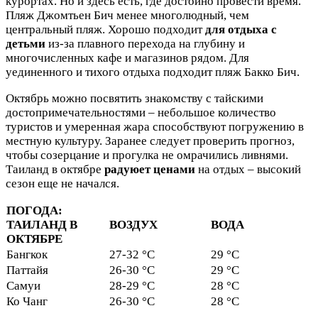
курортах. Но и здесь есть, где достойно провести время.
Пляж Джомтьен Бич менее многолюдный, чем
центральный пляж. Хорошо подходит
для отдыха с
детьми
из-за плавного перехода на глубину и
многочисленных кафе и магазинов рядом. Для
уединенного и тихого отдыха подходит пляж Бакко Бич.
Октябрь можно посвятить знакомству с тайскими
достопримечательностями – небольшое количество
туристов и умеренная жара способствуют погружению в
местную культуру. Заранее следует проверить прогноз,
чтобы созерцание и прогулка не омрачились ливнями.
Таиланд в октябре
радуюет
ценами
на отдых – высокий
сезон еще не начался.
ПОГОДА:
ТАИЛАНД В
ВОЗДУХ
ВОДА
ОКТЯБРЕ
Бангкок
27-32 °C
29 °C
Паттайя
26-30 °C
29 °C
Самуи
28-29 °C
28 °C
Ко Чанг
26-30 °C
28 °C