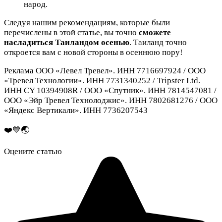
народ.
Следуя нашим рекомендациям, которые были
перечислены в этой статье, вы точно
сможете
насладиться Таиландом осенью
. Таиланд точно
откроется вам с новой стороны в осеннюю пору!
Реклама ООО «Левел Тревел». ИНН 7716697924 / ООО
«Тревел Технологии». ИНН 7731340252 / Tripster Ltd.
ИНН CY 10394908R / ООО «Спутник». ИНН 7814547081 /
ООО «Эйр Тревел Технолоджис». ИНН 7802681276 / ООО
«Яндекс Вертикали». ИНН 7736207543
❤️💙🌏
Оцените статью