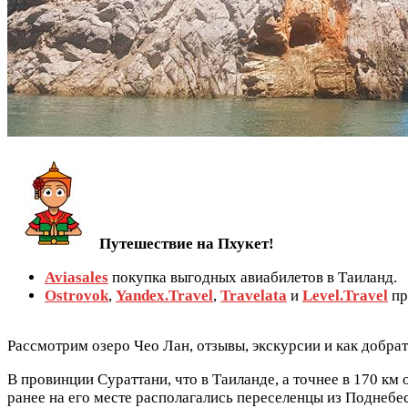
Путешествие на Пхукет!
Aviasales
покупка выгодных авиабилетов в Таиланд.
Оstrovok
,
Yandex.Travel
,
Travelata
и
Level.Travel
пр
Рассмотрим озеро Чео Лан, отзывы, экскурсии и как добрат
В провинции Сураттани, что в Таиланде, а точнее в 170 км
ранее на его месте располагались переселенцы из Поднебес