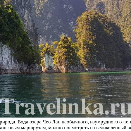
природа. Вода озера Чео Лан необычного, изумрудного отте
ккинговым маршрутам, можно посмотреть на великолепный в