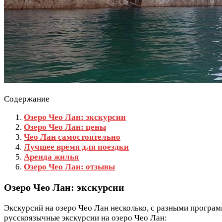
Содержание
Озеро Чео Лан: экскурсии
Озеро Чео Лан: цены
Чео Лан самостоятельно
Лучшее время для поездки
Аренда жилья
Озеро Чео Лан: отзывы
Озеро Чео Лан: экскурсии
Экскурсий на озеро Чео Лан несколько, с разными програм
русскоязычные экскурсии на озеро Чео Лан: