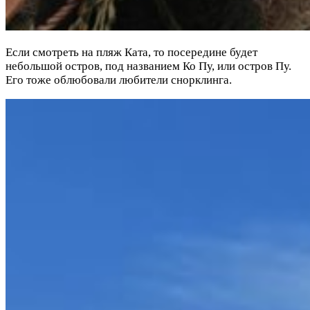
Если смотреть на пляж Ката, то посередине будет
небольшой остров, под названием Ко Пу, или остров Пу.
Его тоже облюбовали любители снорклинга.