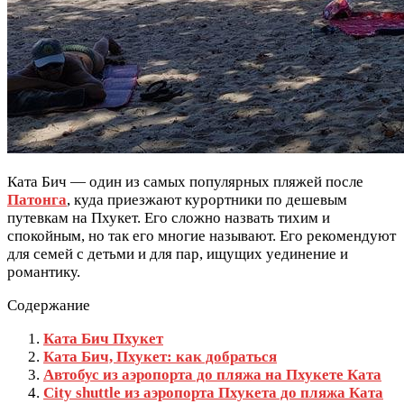
Ката Бич — один из самых популярных пляжей после
Патонга
, куда приезжают курортники по дешевым
путевкам на Пхукет. Его сложно назвать тихим и
спокойным, но так его многие называют. Его рекомендуют
для семей с детьми и для пар, ищущих уединение и
романтику.
Содержание
Ката Бич Пхукет
Ката Бич, Пхукет: как добраться
Автобус из аэропорта до пляжа на Пхукете Ката
City shuttle из аэропорта Пхукета до пляжа Ката