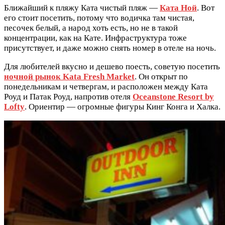
Ближайший к пляжу Ката чистый пляж —
Ката Ной
. Вот
его стоит посетить, потому что водичка там чистая,
песочек белый, а народ хоть есть, но не в такой
концентрации, как на Кате. Инфраструктура тоже
присутствует, и даже можно снять номер в отеле на ночь.
Для любителей вкусно и дешево поесть, советую посетить
ночной рынок Kata Fresh Market
. Он открыт по
понедельникам и четвергам, и расположен между Ката
Роуд и Патак Роуд, напротив отеля
Oceanstone Resort by
Lofty
. Ориентир — огромные фигуры Кинг Конга и Халка.