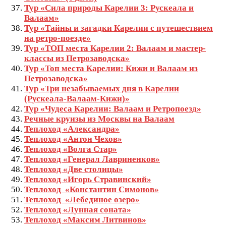
Тур «Сила природы Карелии 3: Рускеала и
Валаам»
Тур «Тайны и загадки Карелии с путешествием
на ретро-поезде»
Тур «ТОП места Карелии 2: Валаам и мастер-
классы из Петрозаводска»
Тур «Топ места Карелии: Кижи и Валаам из
Петрозаводска»
Тур «Три незабываемых дня в Карелии
(Рускеала-Валаам-Кижи)»
Тур «Чудеса Карелии: Валаам и Ретропоезд»
Речные круизы из Москвы на Валаам
Теплоход «Александра»
Теплоход «Антон Чехов»
Теплоход «Волга Стар»
Теплоход «Генерал Лавриненков»
Теплоход «Две столицы»
Теплоход «Игорь Стравинский»
Теплоход «Константин Симонов»
Теплоход «Лебединое озеро»
Теплоход «Лунная соната»
Теплоход «Максим Литвинов»