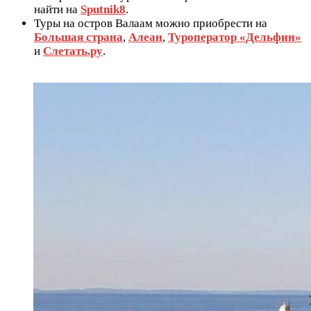
найти на
Sputnik8
.
Туры на остров Валаам можно приобрести на
Большая страна
,
Алеан
,
Туроператор «Дельфин»
и
Слетать.ру
.