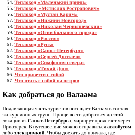
Теплоход «Маленький принц»
Теплоход «Мстислав Ростропович»
Теплоход «Мустай Карим»
Теплоход «Нижний Новгород»
Теплоход «Николай Чернышевский»
Теплоход «Огни большого города»
Теплоход «Россия»
Теплоход «Русь»
Теплоход «Санкт-Петербург»
Теплоход «Сергей Дягилев»
Теплоход «Симфония севера»
Теплоход «Тихий Дон»
Что привезти с собой
Что взять с собой на остров
Как добраться до Валаама
Подавляющая часть туристов посещает Валаам в составе
экскурсионных групп. Проще всего добраться до этой
локации из
Санкт-Петербурга
, маршрут пролегает через
Приозерск. В путешествие можно отправиться
автобусом
либо
электричкой
. Чтобы доехать до причала, где