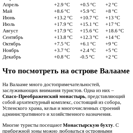
Апрель
+2.9 °C
+0.5 °C
+2 °C
Май
+8.6 °C
+5.9 °C
+8 °C
Июнь
+13.2 °C
+10.7 °C
+13 °C
Июль
+17.9 °C
+15.1 °C
+17 °C
Август
+17.9 °C
+15.6 °C
+18.6 °C
Сентябрь
+13.8 °C
+12.3 °C
+14 °C
Октябрь
+7.5 °C
+6.1 °C
+9 °C
Ноябрь
+3.7 °C
+2.4 °C
+5 °C
Декабрь
+0.8 °C
-0.5 °C
+2 °C
Что посмотреть на острове Валааме
На Валааме много достопримечательностей,
заслуживающих внимания туристов. Одна из них –
Спасо-Преображенский монастырь
, представляющий
собой архитектурный комплекс, состоящий из собора,
Успенского храма, кельи и многочисленных строений
административного и хозяйственного назначения.
Многие туристы посещают
Монастырскую бухту
. С
прибрежной зоны можно любоваться островными