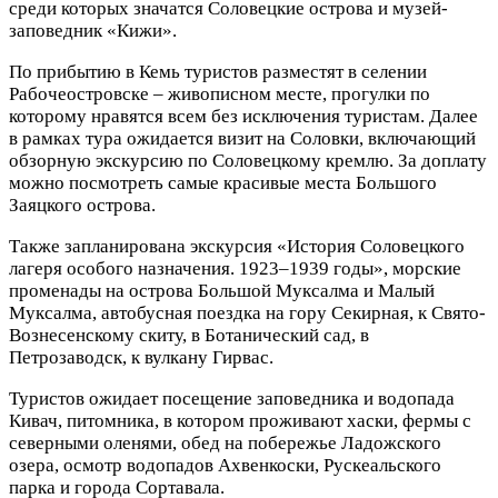
среди которых значатся Соловецкие острова и музей-
заповедник «Кижи».
По прибытию в Кемь туристов разместят в селении
Рабочеостровске – живописном месте, прогулки по
которому нравятся всем без исключения туристам. Далее
в рамках тура ожидается визит на Соловки, включающий
обзорную экскурсию по Соловецкому кремлю. За доплату
можно посмотреть самые красивые места Большого
Заяцкого острова.
Также запланирована экскурсия «История Соловецкого
лагеря особого назначения. 1923–1939 годы», морские
променады на острова Большой Муксалма и Малый
Муксалма, автобусная поездка на гору Секирная, к Свято-
Вознесенскому скиту, в Ботанический сад, в
Петрозаводск, к вулкану Гирвас.
Туристов ожидает посещение заповедника и водопада
Кивач, питомника, в котором проживают хаски, фермы с
северными оленями, обед на побережье Ладожского
озера, осмотр водопадов Ахвенкоски, Рускеальского
парка и города Сортавала.