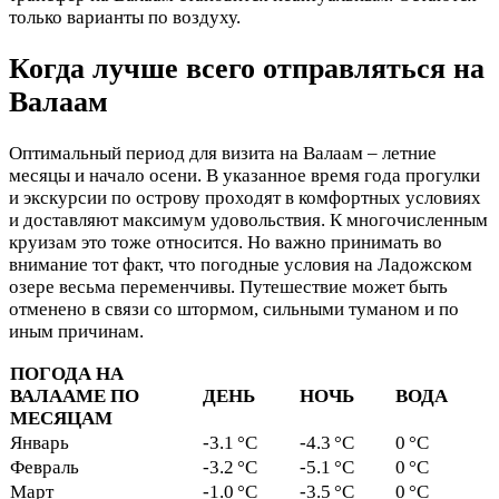
только варианты по воздуху.
Когда лучше всего отправляться на
Валаам
Оптимальный период для визита на Валаам – летние
месяцы и начало осени. В указанное время года прогулки
и экскурсии по острову проходят в комфортных условиях
и доставляют максимум удовольствия. К многочисленным
круизам это тоже относится. Но важно принимать во
внимание тот факт, что погодные условия на Ладожском
озере весьма переменчивы. Путешествие может быть
отменено в связи со штормом, сильными туманом и по
иным причинам.
ПОГОДА НА
ВАЛААМЕ ПО
ДЕНЬ
НОЧЬ
ВОДА
МЕСЯЦАМ
Январь
-3.1 °C
-4.3 °C
0 °C
Февраль
-3.2 °C
-5.1 °C
0 °C
Март
-1.0 °C
-3.5 °C
0 °C