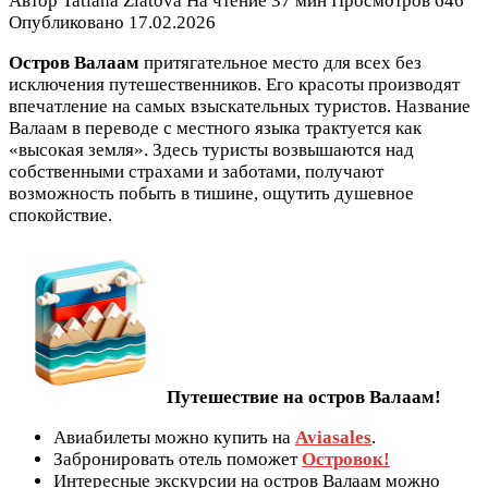
Автор
Tatiana Zlatova
На чтение
37 мин
Просмотров
646
Опубликовано
17.02.2026
Остров Валаам
притягательное место для всех без
исключения путешественников. Его красоты производят
впечатление на самых взыскательных туристов. Название
Валаам в переводе с местного языка трактуется как
«высокая земля». Здесь туристы возвышаются над
собственными страхами и заботами, получают
возможность побыть в тишине, ощутить душевное
спокойствие.
Путешествие на остров Валаам!
Авиабилеты можно купить на
Aviasales
.
Забронировать отель поможет
Островок!
Интересные экскурсии на остров Валаам можно