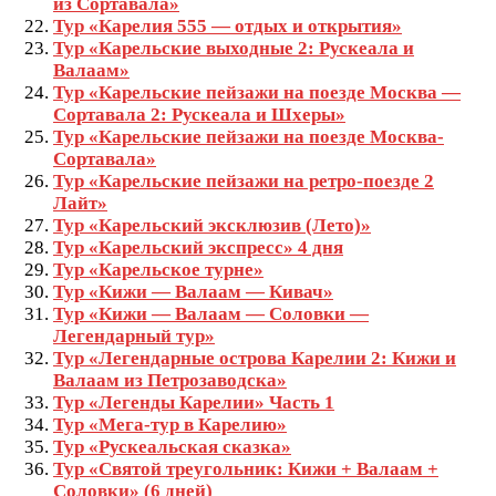
из Сортавала»
Тур «Карелия 555 — отдых и открытия»
Тур «Карельские выходные 2: Рускеала и
Валаам»
Тур «Карельские пейзажи на поезде Москва —
Сортавала 2: Рускеала и Шхеры»
Тур «Карельские пейзажи на поезде Москва-
Сортавала»
Тур «Карельские пейзажи на ретро-поезде 2
Лайт»
Тур «Карельский эксклюзив (Лето)»
Тур «Карельский экспресс» 4 дня
Тур «Карельское турне»
Тур «Кижи — Валаам — Кивач»
Тур «Кижи — Валаам — Соловки —
Легендарный тур»
Тур «Легендарные острова Карелии 2: Кижи и
Валаам из Петрозаводска»
Тур «Легенды Карелии» Часть 1
Тур «Мега-тур в Карелию»
Тур «Рускеальская сказка»
Тур «Святой треугольник: Кижи + Валаам +
Соловки» (6 дней)