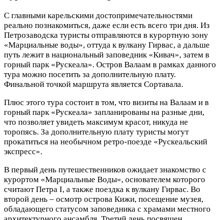
С главными карельскими достопримечательностями
реально познакомиться, даже если есть всего три дня. Из
Петрозаводска туристы отправляются в курортную зону
«Марциальные воды», оттуда к вулкану Гирвас, а дальше
путь лежит в национальный заповедник «Кивач», затем в
горный парк «Рускеала». Остров Валаам в рамках данного
тура можно посетить за дополнительную плату.
Финальной точкой маршрута является Сортавала.
Плюс этого тура состоит в том, что визиты на Валаам и в
горный парк «Рускеала» запланированы на разные дни,
что позволяет увидеть максимум красот, никуда не
торопясь. За дополнительную плату туристы могут
прокатиться на необычном ретро-поезде «Рускеальский
экспресс».
В первый день путешественников ожидает знакомство с
курортом «Марциальные Воды», основателем которого
считают Петра I, а также поездка к вулкану Гирвас. Во
второй день – осмотр острова Кижи, посещение музея,
обладающего статусом заповедника с храмами местного
архитектурного ансамбля. Третий день посвящен