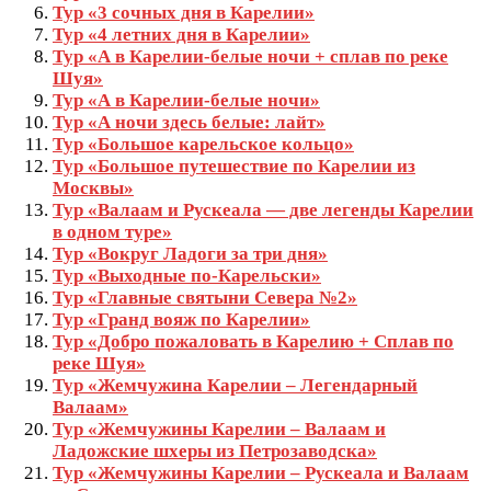
Тур «3 сочных дня в Карелии»
Тур «4 летних дня в Карелии»
Тур «А в Карелии-белые ночи + сплав по реке
Шуя»
Тур «А в Карелии-белые ночи»
Тур «А ночи здесь белые: лайт»
Тур «Большое карельское кольцо»
Тур «Большое путешествие по Карелии из
Москвы»
Тур «Валаам и Рускеала — две легенды Карелии
в одном туре»
Тур «Вокруг Ладоги за три дня»
Тур «Выходные по-Карельски»
Тур «Главные святыни Севера №2»
Тур «Гранд вояж по Карелии»
Тур «Добро пожаловать в Карелию + Сплав по
реке Шуя»
Тур «Жемчужина Карелии – Легендарный
Валаам»
Тур «Жемчужины Карелии – Валаам и
Ладожские шхеры из Петрозаводска»
Тур «Жемчужины Карелии – Рускеала и Валаам