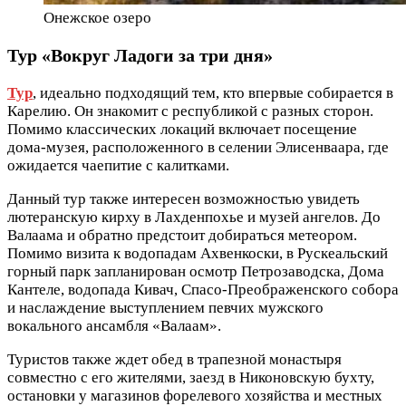
Онежское озеро
Тур «Вокруг Ладоги за три дня»
Тур
, идеально подходящий тем, кто впервые собирается в
Карелию. Он знакомит с республикой с разных сторон.
Помимо классических локаций включает посещение
дома-музея, расположенного в селении Элисенваара, где
ожидается чаепитие с калитками.
Данный тур также интересен возможностью увидеть
лютеранскую кирху в Лахденпохье и музей ангелов. До
Валаама и обратно предстоит добираться метеором.
Помимо визита к водопадам Ахвенкоски, в Рускеальский
горный парк запланирован осмотр Петрозаводска, Дома
Кантеле, водопада Кивач, Спасо-Преображенского собора
и наслаждение выступлением певчих мужского
вокального ансамбля «Валаам».
Туристов также ждет обед в трапезной монастыря
совместно с его жителями, заезд в Никоновскую бухту,
остановки у магазинов форелевого хозяйства и местных