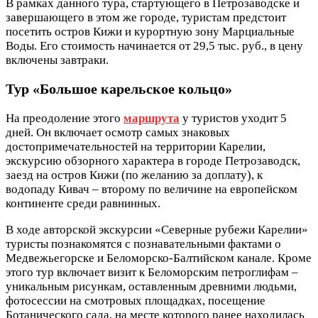
В рамках данного тура, стартующего в Петрозаводске и
завершающего в этом же городе, туристам предстоит
посетить остров Кижи и курортную зону Марциальные
Воды. Его стоимость начинается от 29,5 тыс. руб., в цену
включены завтраки.
Тур «Большое карельское кольцо»
На преодоление этого
маршрута
у туристов уходит 5
дней. Он включает осмотр самых знаковых
достопримечательностей на территории Карелии,
экскурсию обзорного характера в городе Петрозаводск,
заезд на остров Кижи (по желанию за доплату), к
водопаду Кивач – второму по величине на европейском
континенте среди равнинных.
В ходе авторской экскурсии «Северные рубежи Карелии»
туристы познакомятся с познавательными фактами о
Медвежьегорске и Беломорско-Балтийском канале. Кроме
этого тур включает визит к Беломорским петроглифам –
уникальным рисункам, оставленным древними людьми,
фотосессии на смотровых площадках, посещение
Ботанического сада, на месте которого ранее находилась