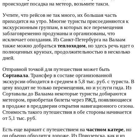
происходит посадка на метеор, возьмите такси.
Учтите, что рейсов не так много, их большая часть
приходится на утро. Многие туристы присоединяются к
экскурсионным группам, в которых все перемещения
заблаговременно продуманы и организованы, что
исключает опоздания. Из Санкт-Петербурга на Валаам
также можно добраться
теплоходом
, но здесь речь идет о
полноценных круизах, продолжительностью в несколько
дней.
Отправной точкой для путешествия может быть
Сортавала
. Трансфер в составе организованной
экскурсии обходится в среднем в 5,8 тыс. руб. с туриста. В
цену входят не только перемещения, но и услуги гида. Из
Сортавалы до Валаама некоторые туристы добираются
метеором, приобретая билеты через РЖД, появляющиеся
в продаже в преддверии открытия навигационного сезона.
Стоимость такого путешествия в обе стороны начинается
от 5,1 тыс. руб.
Есть еще вариант с путешествием на
частном катере
, но
он обычно обходится дороже. Из Приозерска, как и из