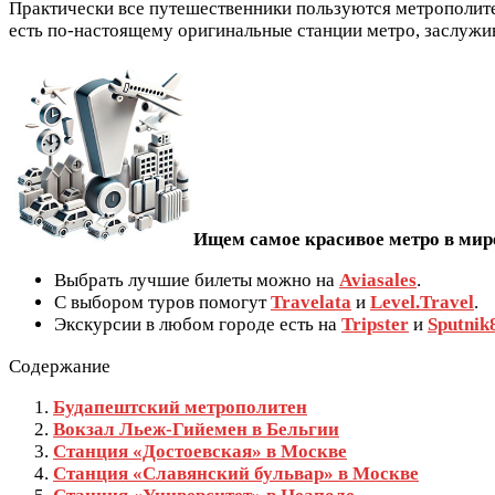
Практически все путешественники пользуются метрополите
есть по-настоящему оригинальные станции метро, заслуж
Ищем самое красивое метро в мир
Выбрать лучшие билеты можно на
Aviasales
.
С выбором туров помогут
Travelata
и
Level.Travel
.
Экскурсии в любом городе есть на
Tripster
и
Sputnik
Содержание
Будапештский метрополитен
Вокзал Льеж-Гийемен в Бельгии
Станция «Достоевская» в Москве
Станция «Славянский бульвар» в Москве