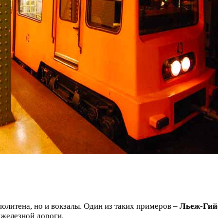
олитена, но и вокзалы. Один из таких примеров –
Льеж-Гий
 железной дороги.