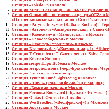
Станция «Университет» в Неаполе
Станция «Toledo» в Неаполе
Станции Метро U3: станция Фолькстеатр в Австр
Станция Олимпийский торговый центр «OEZ» в 
«Плиточная мозаика» на станции Сент Геллерт те
Станция «Ратуша Бохума» (Rathaus Bochum) в Ге
Станции «Автово» и «Адмиралтейская» в Санкт-П
Станции «Киевская» и «Маяковская» в Москве
Станция «Новослободская» в Москве
Станция «Площадь Революции» в Москве
Станции Kosmonavtlar («Космонавтлар») и Alishe
Станции T-Centralen («Т-Сантрален») и Solna Cen
Станция Киото в Японии
Станция метро Парк Победы в Москве
Станции метрополитена Георг-Браухле-Ринг, Ма
Станции Стокгольмского метро
Станция Туннель Bund Sightseeing в Шанхае
Станция «Аточа» (Estación de Atocha) в Мадриде
Станция «Комсомольская» в Москве
Станция Formosa Boulevard («Бульвар Формоза») 
Станция Olaias («Ольяс») в Лиссабоне
Станция Westfriedhof («Вестфридхоф») в Мюнхене
Станция Арбатская в Москве