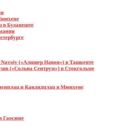
ии
Мюнхене
р в Будапеште
рмании
етербурге
r Navoiy («Алишер Навои») в Ташкенте
trum («Сольна Сентрум») в Стокгольме
риенплац и Кандидплац в Мюнхене
в Гаосюне