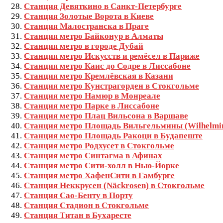
Станция Девяткино в Санкт-Петербурге
Станция Золотые Ворота в Киеве
Станция Малостранска в Праге
Станция метро Байконур в Алматы
Станция метро в городе Дубай
Станция метро Искусств и ремёсел в Париже
Станция метро Каис до Содре в Лиссабоне
Станция метро Кремлёвская в Казани
Станция метро Кунстрагорден в Стокгольме
Станция метро Намюр в Монреале
Станция метро Парке в Лиссабоне
Станция метро Плац Вильсона в Варшаве
Станция метро Площадь Вильгельмины (Wilhelmina
Станция метро Площадь Ракоци в Будапеште
Станция метро Родхусет в Стокгольме
Станция метро Синтагма в Афинах
Станция метро Сити-холл в Нью-Йорке
Станция метро ХафенСити в Гамбурге
Станция Неккрусен (Näckrosen) в Стокгольме
Станция Сао-Бенту в Порту
Станция Стадион в Стокгольме
Станция Титан в Бухаресте