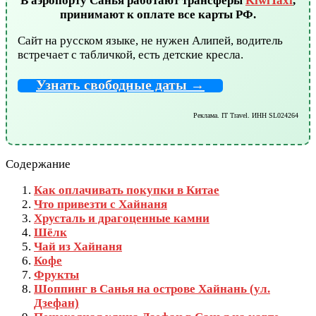
В аэропорту Санья работают трансферы
KiwiTaxi
,
принимают к оплате все карты РФ.
Сайт на русском языке, не нужен Алипей, водитель
встречает с табличкой, есть детские кресла.
Узнать свободные даты →
Реклама. IT Travel. ИНН SL024264
Содержание
Как оплачивать покупки в Китае
Что привезти с Хайнаня
Хрусталь и драгоценные камни
Шёлк
Чай из Хайнаня
Кофе
Фрукты
Шоппинг в Санья на острове Хайнань (ул.
Дзефан)