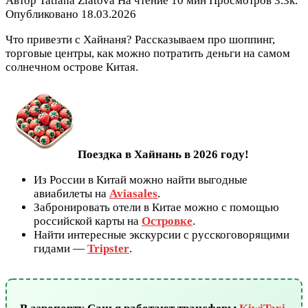
Автор
Tatiana Zlatova
На чтение
10 мин
Просмотров
3.3к.
Опубликовано
18.03.2026
Что привезти с Хайнаня? Рассказываем про шоппинг,
торговые центры, как можно потратить деньги на самом
солнечном острове Китая.
Поездка в Хайнань в 2026 году!
Из России в Китай можно найти выгодные
авиабилеты на
Aviasales
.
Забронировать отели в Китае можно с помощью
российской карты на
Островке
.
Найти интересные экскурсии с русскоговорящими
гидами —
Tripster
.