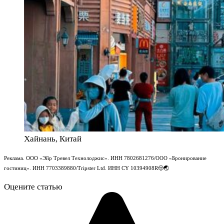
Хайнань, Китай
Реклама. ООО «Эйр Тревел Технолоджис». ИНН 7802681276/ООО «Бронирование
гостиниц». ИНН 7703389880/Tripster Ltd. ИНН CY 10394908R🤠🌏
Оцените статью