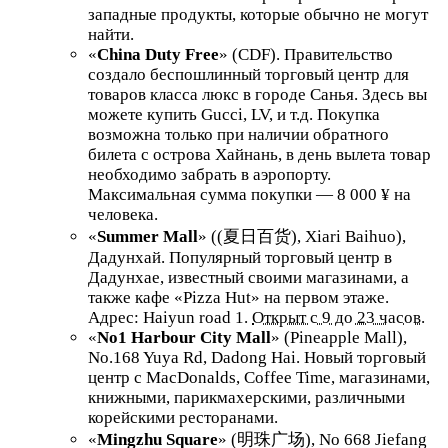
западные продукты, которые обычно не могут
найти.
«
China Duty Free
»
(
CDF).
Правительство
создало беспошлинный торговый центр для
товаров класса люкс в городе Санья. Здесь вы
можете купить Gucci, LV, и т.д. Покупка
возможна только при наличии обратного
билета с острова Хайнань, в день вылета товар
необходимо забрать в аэропорту.
Максимальная сумма покупки — 8 000 ¥ на
человека.
«
Summer Mall
»
(
(
夏日百货
), Xiari Baihuo
),
Дадунхай.
Популярный торговый центр в
Дадунхае, известный своими магазинами, а
также кафе «Pizza Hut» на первом этаже.
Адрес: Haiyun road 1.
Открыт с 9 до 23 часов.
«
No1 Harbour City Mall
»
(
Pineapple Mall
),
No.168 Yuya Rd, Dadong Hai
.
Новый торговый
центр с MacDonalds, Coffee Time, магазинами,
книжными, парикмахерскими, различными
корейскими ресторанами.
«
Mingzhu Square
»
(
明珠广场
),
No 668 Jiefang