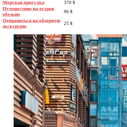
Морская прогулка
370 $
Путешествие на остров
96 $
обезьян
Отправиться на обзорную
25 $
экскурсию