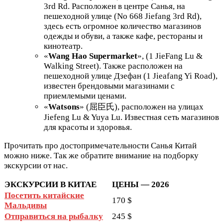
3rd Rd.
Расположен в центре Санья, на
пешеходной улице (
No 668 Jiefang 3rd Rd
),
здесь есть огромное количество магазинов
одежды и обуви, а также кафе, рестораны и
кинотеатр.
«
Wang Hao Supermarket
»
, (
1 JieFang Lu &
Walking Street
).
Также расположен на
пешеходной улице Дзефан (1 Jieafang Yi Road),
известен брендовыми магазинами с
приемлемыми ценами.
«
Watsons
»
(
屈臣氏
), расположен на улицах
Jiefeng Lu & Yuya Lu.
Известная сеть магазинов
для красоты и здоровья.
Прочитать про достопримечательности Санья Китай
можно ниже. Так же обратите внимание на подборку
экскурсии от нас.
ЭКСКУРСИИ В КИТАЕ
ЦЕНЫ — 2026
Посетить китайские
170 $
Мальдивы
Отправиться на рыбалку
245 $