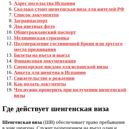
Адрес посольства Испании
Сколько стоит шенгенская виза для жителей РФ
Список документов
Загранпаспорт
Два цветных фото
Общегражданский паспорт
Медицинская страховка
Подтверждение гостиничной брони или другого
места проживания
Билеты на въезд и выезд
Финансовая документация
Спонсорское письмо для испанской визы
Анкета для шенгена в Испанию
Свидетельство о рождении
Как подать документы
Что нужно проверить при получении шенгенской
визы
Где действует шенгенская виза
Шенгенская виза
(ШВ) обеспечивает право пребывания
в зоне шенгена. Служит разрешением на въезд один и