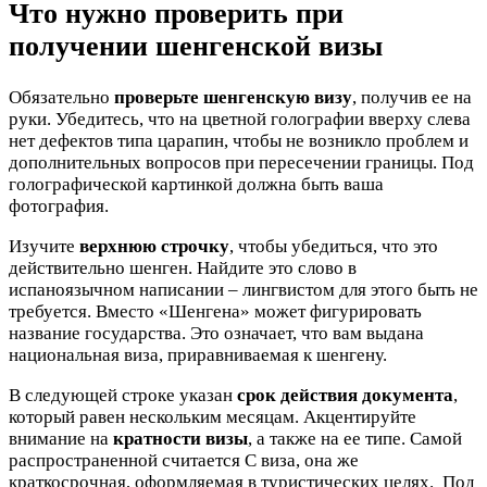
Что нужно проверить при
получении шенгенской визы
Обязательно
проверьте шенгенскую визу
, получив ее на
руки. Убедитесь, что на цветной голографии вверху слева
нет дефектов типа царапин, чтобы не возникло проблем и
дополнительных вопросов при пересечении границы. Под
голографической картинкой должна быть ваша
фотография.
Изучите
верхнюю строчку
, чтобы убедиться, что это
действительно шенген. Найдите это слово в
испаноязычном написании – лингвистом для этого быть не
требуется. Вместо «Шенгена» может фигурировать
название государства. Это означает, что вам выдана
национальная виза, приравниваемая к шенгену.
В следующей строке указан
срок действия документа
,
который равен нескольким месяцам. Акцентируйте
внимание на
кратности визы
, а также на ее типе. Самой
распространенной считается С виза, она же
краткосрочная, оформляемая в туристических целях. Под