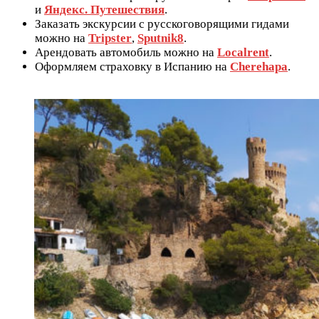
и
Яндекс. Путешествия
.
Заказать экскурсии с русскоговорящими гидами
можно нa
Tripster
,
Sputnik8
.
Арендовать автомобиль можно на
Localrent
.
Оформляем страховку в Испанию на
Cherehapa
.