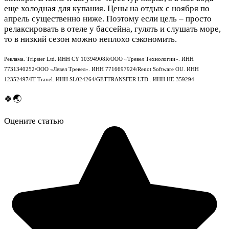
еще холодная для купания. Цены на отдых с ноября по
апрель существенно ниже. Поэтому если цель – просто
релаксировать в отеле у бассейна, гулять и слушать море,
то в низкий сезон можно неплохо сэкономить.
Реклама.
Tripster Ltd. ИНН CY 10394908R/ООО «Тревел Технологии». ИНН
7731340252/ООО «Левел Тревел». ИНН 7716697924/Renot Software OU. ИНН
12352497/IT Travel. ИНН SL024264/GETTRANSFER LTD.. ИНН HE 359294
🍀🌏
Оцените статью