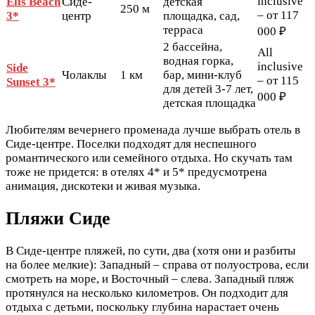
inclusive
Elis Beach
Сиде-
детская
250 м
– от 117
3*
центр
площадка, сад,
терраса
000 ₽
2 бассейна,
All
водная горка,
inclusive
Side
Чолаклы
1 км
бар, мини-клуб
– от 115
Sunset 3*
для детей 3-7 лет,
000 ₽
детская площадка
Любителям вечернего променада лучше выбрать отель в
Сиде-центре. Поселки подходят для неспешного
романтического или семейного отдыха. Но скучать там
тоже не придется: в отелях 4* и 5* предусмотрена
анимация, дискотеки и живая музыка.
Пляжи Сиде
В Сиде-центре пляжей, по сути, два (хотя они и разбиты
на более мелкие): Западный – справа от полуострова, если
смотреть на море, и Восточный – слева. Западный пляж
протянулся на несколько километров. Он подходит для
отдыха с детьми, поскольку глубина нарастает очень