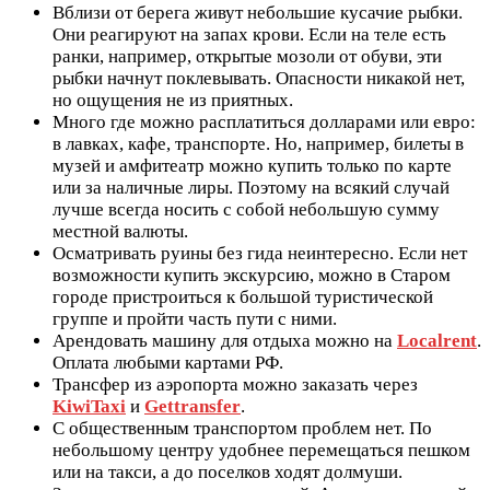
Вблизи от берега живут небольшие кусачие рыбки.
Они реагируют на запах крови. Если на теле есть
ранки, например, открытые мозоли от обуви, эти
рыбки начнут поклевывать. Опасности никакой нет,
но ощущения не из приятных.
Много где можно расплатиться долларами или евро:
в лавках, кафе, транспорте. Но, например, билеты в
музей и амфитеатр можно купить только по карте
или за наличные лиры. Поэтому на всякий случай
лучше всегда носить с собой небольшую сумму
местной валюты.
Осматривать руины без гида неинтересно. Если нет
возможности купить экскурсию, можно в Старом
городе пристроиться к большой туристической
группе и пройти часть пути с ними.
Арендовать машину для отдыха можно на
Localrent
.
Оплата любыми картами РФ.
Трансфер из аэропорта можно заказать через
KiwiTaxi
и
Gettransfer
.
С общественным транспортом проблем нет. По
небольшому центру удобнее перемещаться пешком
или на такси, а до поселков ходят долмуши.