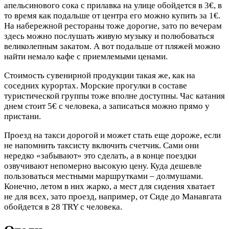
апельсинового сока с прилавка на улице обойдется в 3€, в
то время как подальше от центра его можно купить за 1€.
На набережной рестораны тоже дорогие, зато по вечерам
здесь можно послушать живую музыку и полюбоваться
великолепным закатом. А вот подальше от пляжей можно
найти немало кафе с приемлемыми ценами.
Стоимость сувенирной продукции такая же, как на
соседних курортах. Морские прогулки в составе
туристической группы тоже вполне доступны. Час катания
днем стоит 5€ с человека, а записаться можно прямо у
пристани.
Проезд на такси дорогой и может стать еще дороже, если
не напомнить таксисту включить счетчик. Сами они
нередко «забывают» это сделать, а в конце поездки
озвучивают непомерно высокую цену. Куда дешевле
пользоваться местными маршрутками – долмушами.
Конечно, летом в них жарко, а мест для сидения хватает
не для всех, зато проезд, например, от Сиде до Манавгата
обойдется в 28 TRY с человека.