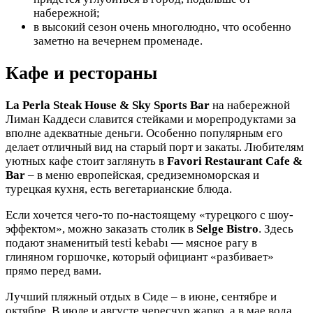
набережной;
в высокий сезон очень многолюдно, что особенно
заметно на вечернем променаде.
Кафе и рестораны
La Perla Steak House & Sky Sports Bar
на набережной
Лиман Каддеси славится стейками и морепродуктами за
вполне адекватные деньги. Особенно популярным его
делает отличный вид на старый порт и закаты. Любителям
уютных кафе стоит заглянуть в
Favori Restaurant Cafe &
Bar
– в меню европейская, средиземноморская и
турецкая кухня, есть вегетарианские блюда.
Если хочется чего-то по-настоящему «турецкого с шоу-
эффектом», можно заказать столик в
Selge Bistro
. Здесь
подают знаменитый testi kebabı — мясное рагу в
глиняном горшочке, который официант «разбивает»
прямо перед вами.
Лучший пляжный отдых в Сиде – в июне, сентябре и
октябре. В июле и августе чересчур жарко, а в мае вода