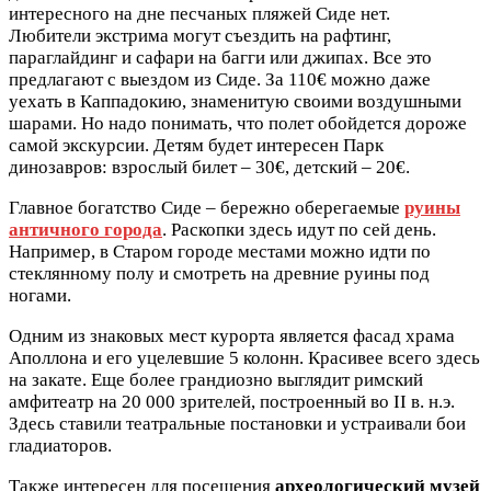
интересного на дне песчаных пляжей Сиде нет.
Любители экстрима могут съездить на рафтинг,
параглайдинг и сафари на багги или джипах. Все это
предлагают с выездом из Сиде. За 110€ можно даже
уехать в Каппадокию, знаменитую своими воздушными
шарами. Но надо понимать, что полет обойдется дороже
самой экскурсии. Детям будет интересен Парк
динозавров: взрослый билет – 30€, детский – 20€.
Главное богатство Сиде – бережно оберегаемые
руины
античного города
. Раскопки здесь идут по сей день.
Например, в Старом городе местами можно идти по
стеклянному полу и смотреть на древние руины под
ногами.
Одним из знаковых мест курорта является фасад храма
Аполлона и его уцелевшие 5 колонн. Красивее всего здесь
на закате. Еще более грандиозно выглядит римский
амфитеатр на 20 000 зрителей, построенный во II в. н.э.
Здесь ставили театральные постановки и устраивали бои
гладиаторов.
Также интересен для посещения
археологический музей