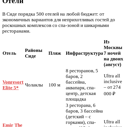
Отели
В Сиде порядка 500 отелей на любой бюджет: от
экономичных вариантов для неприхотливых гостей до
роскошных комплексов со спа-зоной и шикарными
ресторанами.
Из
Москвы
Районы
Отель
Пляж
Инфраструктура
7 ночей
Сиде
на двоих
(август)
8 ресторанов, 5
Ultra all
баров, 2
inclusive
Vonresort
бассейна,
Чолаклы
100 м
– от 274
Elite 5*
аквапарк, спа-
центр, детская
000 ₽
площадка
3 ресторана, 6
баров, 3 бассейна
(детский – с
Ultra all
горками), спа-
Emir The