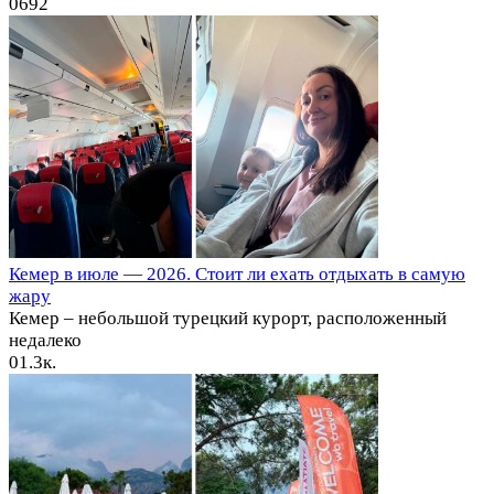
0
692
Кемер в июле — 2026. Стоит ли ехать отдыхать в самую
жару
Кемер – небольшой турецкий курорт, расположенный
недалеко
0
1.3к.