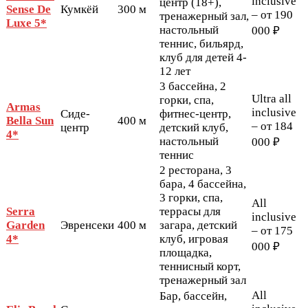
inclusive
центр (18+),
Sense De
Кумкёй
300 м
– от 190
тренажерный зал,
Luxe 5*
настольный
000 ₽
теннис, бильярд,
клуб для детей 4-
12 лет
3 бассейна, 2
Ultra all
горки, спа,
Armas
inclusive
Сиде-
фитнес-центр,
Bella Sun
400 м
– от 184
центр
детский клуб,
4*
настольный
000 ₽
теннис
2 ресторана, 3
бара, 4 бассейна,
3 горки, спа,
All
Serra
террасы для
inclusive
Garden
Эвренсеки
400 м
загара, детский
– от 175
4*
клуб, игровая
000 ₽
площадка,
теннисный корт,
тренажерный зал
All
Бар, бассейн,