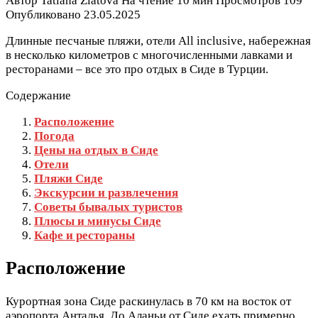
Автор
Tatiana Zlatova
На чтение
10 мин
Просмотров
109
Опубликовано
23.05.2025
Длинные песчаные пляжи, отели All inclusive, набережная
в несколько километров с многочисленными лавками и
ресторанами – все это про отдых в Сиде в Турции.
Содержание
Расположение
Погода
Цены на отдых в Сиде
Отели
Пляжи Сиде
Экскурсии и развлечения
Советы бывалых туристов
Плюсы и минусы Сиде
Кафе и рестораны
Расположение
Курортная зона Сиде раскинулась в 70 км на восток от
аэропорта Анталья. До Аланьи от Сиде ехать примерно