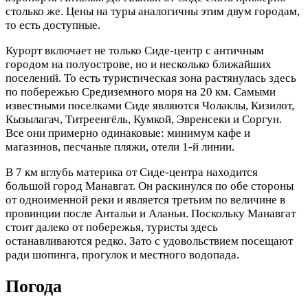
столько же. Цены на туры аналогичны этим двум городам,
то есть доступные.
Курорт включает не только Сиде-центр с античным
городом на полуострове, но и несколько ближайших
поселений. То есть туристическая зона растянулась здесь
по побережью Средиземного моря на 20 км. Самыми
известными поселками Сиде являются Чолаклы, Кизилот,
Кызылагач, Титреенгёль, Кумкой, Эвренсеки и Соргун.
Все они примерно одинаковые: минимум кафе и
магазинов, песчаные пляжи, отели 1-й линии.
В 7 км вглубь материка от Сиде-центра находится
большой город Манавгат. Он раскинулся по обе стороны
от одноименной реки и является третьим по величине в
провинции после Антальи и Аланьи. Поскольку Манавгат
стоит далеко от побережья, туристы здесь
останавливаются редко. Зато с удовольствием посещают
ради шопинга, прогулок и местного водопада.
Погода