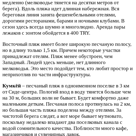
медленно (мелководье тянется на десятки метров от
берега). Вдоль пляжа идет длинная набережная. Вся
береговая линия занята фешенебельными отелями,
дорогими ресторанами, барами и ночными клубами. В
сезон здесь всегда шумно и многолюдно. Аренда пары
лежаков с зонтом обойдется в 400 TRY.
Восточный пляж имеет более широкую песчаную полосу,
но в длину только 1,5 км. Причем некоторые участки
принадлежат отелям. Пляж менее обустроен, чем
Западный. Людей здесь меньше, нет длинного
мелководья. Это место подойдет тем, кто любит простор и
неприхотлив по части инфраструктуры.
Кумкёй
– песчаный пляж в одноименном поселке в 3 км
от Сиде-центра. Пологий вход в воду тянется больше чем
на 30 м, больших волн не бывает. Будет комфортно даже
маленьким деткам. Песчаная полоса протянулась на 2 км,
но большая часть пляжа поделена между отелями. За
чистотой берега следят, а вот море бывает мутновато,
поскольку недалеко впадают два поселковых канала с
водой сомнительного качества. Поблизости много кафе,
магазинчиков и сувенирных лавок.