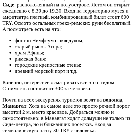
Сиде
, расположенный на полуострове. Летом он открыт
ежедневно с 8.30 до 19.30. Вход на территорию музея и
амфитеатра платный, комбинированный билет стоит 600
TRY. Осмотр остальных греко-римских руин бесплатный.
А посмотреть есть на что:
фонтан Нимфеум с акведуком;
старый рынок Агора;
храм Афины;
римская баня;
городские крепостные стены;
древний морской порт и т.д.
Конечно, интереснее осматривать всё это с гидом.
Стоимость составит от 30€ за человека.
Почти на всех экскурсиях туристов возят на
водопад
Манавгат
. Хотя на самом деле это просто речной порог
высотой 2 м, место красивое. Добраться можно и
самостоятельно: в Манавгат ходят долмуши не только из
Сиде-центра, но и ближайших поселков. Вход за
символическую плату 30 TRY с человека.