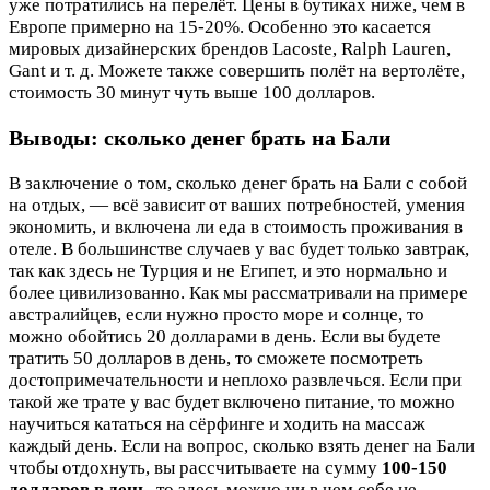
уже потратились на перелёт. Цены в бутиках ниже, чем в
Европе примерно на 15-20%. Особенно это касается
мировых дизайнерских брендов Lacoste, Ralph Lauren,
Gant и т. д. Можете также совершить полёт на вертолёте,
стоимость 30 минут чуть выше 100 долларов.
Выводы: сколько денег брать на Бали
В заключение о том, сколько денег брать на Бали с собой
на отдых, — всё зависит от ваших потребностей, умения
экономить, и включена ли еда в стоимость проживания в
отеле. В большинстве случаев у вас будет только завтрак,
так как здесь не Турция и не Египет, и это нормально и
более цивилизованно. Как мы рассматривали на примере
австралийцев, если нужно просто море и солнце, то
можно обойтись 20 долларами в день. Если вы будете
тратить 50 долларов в день, то сможете посмотреть
достопримечательности и неплохо развлечься. Если при
такой же трате у вас будет включено питание, то можно
научиться кататься на сёрфинге и ходить на массаж
каждый день. Если на вопрос, сколько взять денег на Бали
чтобы отдохнуть, вы рассчитываете на сумму
100-150
долларов в день
, то здесь можно ни в чем себе не