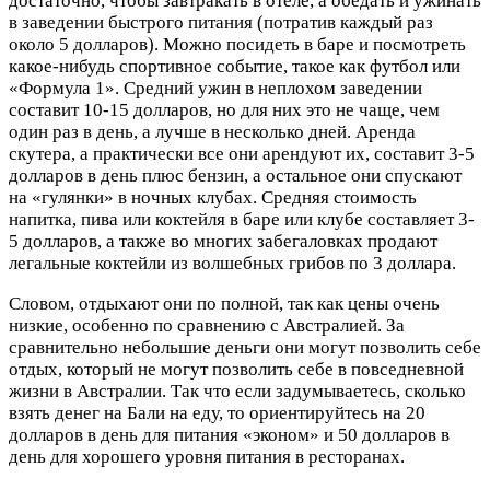
достаточно, чтобы завтракать в отеле, а обедать и ужинать
в заведении быстрого питания (потратив каждый раз
около 5 долларов). Можно посидеть в баре и посмотреть
какое-нибудь спортивное событие, такое как футбол или
«Формула 1». Средний ужин в неплохом заведении
составит 10-15 долларов, но для них это не чаще, чем
один раз в день, а лучше в несколько дней. Аренда
скутера, а практически все они арендуют их, составит 3-5
долларов в день плюс бензин, а остальное они спускают
на «гулянки» в ночных клубах. Средняя стоимость
напитка, пива или коктейля в баре или клубе составляет 3-
5 долларов, а также во многих забегаловках продают
легальные коктейли из волшебных грибов по 3 доллара.
Словом, отдыхают они по полной, так как цены очень
низкие, особенно по сравнению с Австралией. За
сравнительно небольшие деньги они могут позволить себе
отдых, который не могут позволить себе в повседневной
жизни в Австралии. Так что если задумываетесь, сколько
взять денег на Бали на еду, то ориентируйтесь на 20
долларов в день для питания «эконом» и 50 долларов в
день для хорошего уровня питания в ресторанах.