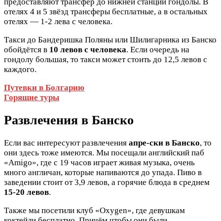
предоставляют трансфер до нижней станции гондолы. В
отелях 4 и 5 звёзд трансферы бесплатные, а в остальных
отелях — 1-2 лева с человека.
Такси до Бандеришка Поляны или Шилигарника из Банско
обойдётся в
10 левов с человека
. Если очередь на
гондолу большая, то такси может стоить до 12,5 левов с
каждого.
Путевки в Болгарию
Горящие туры
Развлечения в Банско
Если вас интересуют развлечения
апре-ски в Банско
, то
они здесь тоже имеются. Мы посещали английский паб
«Amigo», где с 19 часов играет живая музыка, очень
много англичан, которые напиваются до упада. Пиво в
заведении стоит от 3,9 левов, а горячие блюда в среднем
15-20 левов
.
Также мы посетили клуб «Oxygen», где девушкам
коктейли бесплатно. Причём чтобы они были