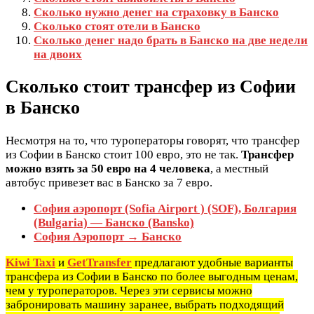
Сколько нужно денег на страховку в Банско
Сколько стоят отели в Банско
Сколько денег надо брать в Банско на две недели
на двоих
Сколько стоит трансфер из Софии
в Банско
Несмотря на то, что туроператоры говорят, что трансфер
из Софии в Банско стоит 100 евро, это не так.
Трансфер
можно взять за 50 евро на 4 человека
, а местный
автобус привезет вас в Банско за 7 евро.
София аэропорт (Sofia Airport ) (SOF), Болгария
(Bulgaria) — Банско (Bansko)
София Аэропорт → Банско
Kiwi Taxi
и
GetTransfer
предлагают удобные варианты
трансфера из Софии в Банско по более выгодным ценам,
чем у туроператоров. Через эти сервисы можно
забронировать машину заранее, выбрать подходящий