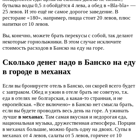
бутылка воды 0,5 л обойдётся 4 лева, а обед в «Bla-bla» —
25 левов. И это ещё не самое дорогое заведение. В
ресторане «180», например, пицца стоит 20 левов, плюс
напитки от 10 левов.
Вы, конечно, можете брать перекусы с собой, так делают
некоторые горнолыжники. В этом случае исключите
стоимость расходов в Банско на еду на горе.
Сколько денег надо в Банско на еду
в городе в механах
Если вы бронируете отель в Банско, он скорей всего будет
с завтраком. Обед и ужин в отеле брать не советую, т.к.
еда в отелях не болгарская, а какая-то странная, и не
европейская. «Все включено» в Банско нет смысла брать,
если вы будете проводить весь день на горе. А ужинать
лучше
в механах
. Там самая вкусная и недорогая еда,
национальная музыка, дружественная атмосфера. Порции
в механах большие, можно брать одну на двоих. Супы в
механах от 4 левов, салаты от 5 левов, горячее от 10