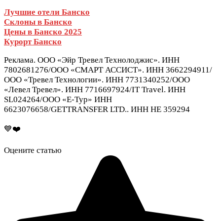
Лучшие отели Банско
Склоны в Банско
Цены в Банско 2025
Курорт Банско
Реклама. ООО «Эйр Тревел Технолоджис». ИНН
7802681276/ООО «СМАРТ АССИСТ». ИНН 3662294911/
ООО «Тревел Технологии». ИНН 7731340252/ООО
«Левел Тревел». ИНН 7716697924/IT Travel. ИНН
SL024264/ООО «Е-Тур» ИНН
6623076658/GETTRANSFER LTD.. ИНН HE 359294
💙❤️
Оцените статью