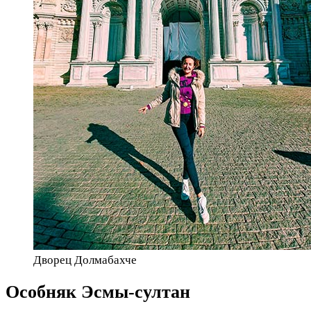
Дворец Долмабахче
Особняк Эсмы-султан