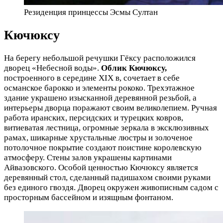
Резиденция принцессы Эсмы Султан
Кючюксу
На берегу небольшой речушки Гёксу расположился
дворец «Небесной воды».
Облик Кючюксу,
построенного в середине XIX в, сочетает в себе
османское барокко и элементы рококо. Трехэтажное
здание украшено изысканной деревянной резьбой, а
интерьеры дворца поражают своим великолепием. Ручная
работа иранских, персидских и турецких ковров,
витиеватая лестница, огромные зеркала в эксклюзивных
рамах, шикарные хрустальные люстры и золоченое
потолочное покрытие создают поистине королевскую
атмосферу. Стены залов украшены картинами
Айвазовского. Особой ценностью Кючюксу является
деревянный стол, сделанный падишахом своими руками
без единого гвоздя. Дворец окружен живописным садом с
просторным бассейном и изящным фонтаном.