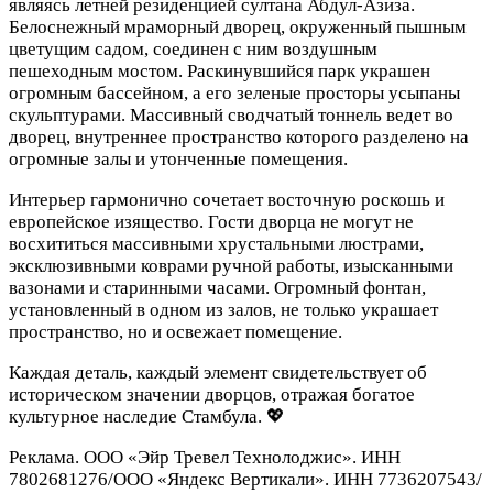
являясь летней резиденцией султана Абдул-Азиза.
Белоснежный мраморный дворец, окруженный пышным
цветущим садом, соединен с ним воздушным
пешеходным мостом. Раскинувшийся парк украшен
огромным бассейном, а его зеленые просторы усыпаны
скульптурами. Массивный сводчатый тоннель ведет во
дворец, внутреннее пространство которого разделено на
огромные залы и утонченные помещения.
Интерьер гармонично сочетает восточную роскошь и
европейское изящество. Гости дворца не могут не
восхититься массивными хрустальными люстрами,
эксклюзивными коврами ручной работы, изысканными
вазонами и старинными часами. Огромный фонтан,
установленный в одном из залов, не только украшает
пространство, но и освежает помещение.
Каждая деталь, каждый элемент свидетельствует об
историческом значении дворцов, отражая богатое
культурное наследие Стамбула. 💖
Реклама. ООО «Эйр Тревел Технолоджис». ИНН
7802681276/ООО «Яндекс Вертикали». ИНН 7736207543/