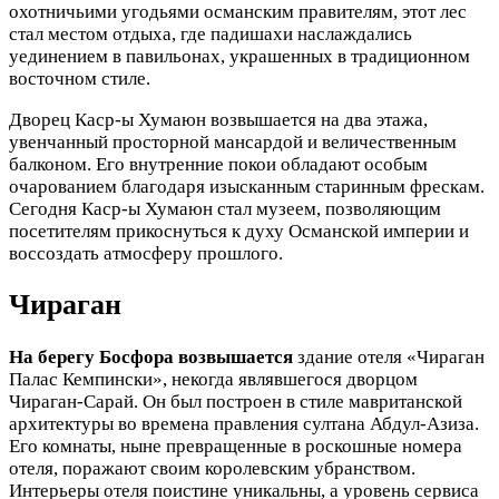
охотничьими угодьями османским правителям, этот лес
стал местом отдыха, где падишахи наслаждались
уединением в павильонах, украшенных в традиционном
восточном стиле.
Дворец Каср-ы Хумаюн возвышается на два этажа,
увенчанный просторной мансардой и величественным
балконом. Его внутренние покои обладают особым
очарованием благодаря изысканным старинным фрескам.
Сегодня Каср-ы Хумаюн стал музеем, позволяющим
посетителям прикоснуться к духу Османской империи и
воссоздать атмосферу прошлого.
Чираган
На берегу Босфора возвышается
здание отеля «Чираган
Палас Кемпински», некогда являвшегося дворцом
Чираган-Сарай. Он был построен в стиле мавританской
архитектуры во времена правления султана Абдул-Азиза.
Его комнаты, ныне превращенные в роскошные номера
отеля, поражают своим королевским убранством.
Интерьеры отеля поистине уникальны, а уровень сервиса