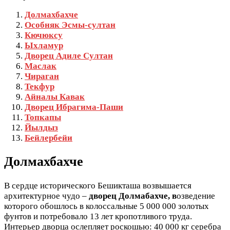
Долмахбахче
Особняк Эсмы-султан
Кючюксу
Ыхламур
Дворец Адиле Султан
Маслак
Чираган
Текфур
Айналы Кавак
Дворец Ибрагима-Паши
Топкапы
Йылдыз
Бейлербейи
Долмахбахче
В сердце исторического Бешикташа возвышается
архитектурное чудо –
дворец Долмабахче, в
озведение
которого обошлось в колоссальные 5 000 000 золотых
фунтов и потребовало 13 лет кропотливого труда.
Интерьер дворца ослепляет роскошью: 40 000 кг серебра