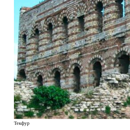
Текфур