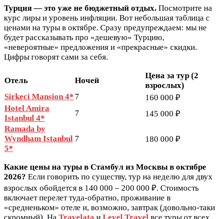
Турция — это уже не бюджетный отдых.
Посмотрите на
курс лиры и уровень инфляции. Вот небольшая таблица с
ценами на туры в октябре. Сразу предупреждаем: мы не
будет рассказывать про «дешевую» Турцию,
«невероятные» предложения и «прекрасные» скидки.
Цифры говорят сами за себя.
Цена за тур (2
Отель
Ночей
взрослых)
Sirkeci Mansion 4*
7
160 000 ₽
Hotel Amira
7
145 000 ₽
Istanbul 4*
Ramada by
Wyndham Istanbul
7
180 000 ₽
5*
Какие цены на туры в Стамбул из Москвы в октябре
2026?
Если говорить по существу, тур на неделю для двух
взрослых обойдется в 140 000 – 200 000 ₽. Стоимость
включает перелет туда-обратно, проживание в
«средненьком» отеле и, возможно, завтрак (довольно-таки
скромный). На
Travelata
и
Level.Travel
все туры от всех