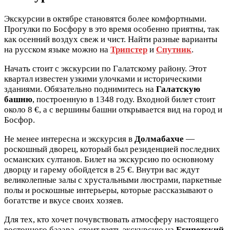
Экскурсии в октябре становятся более комфортными.
Прогулки по Босфору в это время особенно приятны, так
как осенний воздух свеж и чист. Найти разные варианты
на русском языке можно на
Трипстер
и
Спутник
.
Начать стоит с экскурсии по Галатскому району. Этот
квартал известен узкими улочками и историческими
зданиями. Обязательно поднимитесь на
Галатскую
башню
, построенную в 1348 году. Входной билет стоит
около 8 €, а с вершины башни открывается вид на город и
Босфор.
Не менее интересна и экскурсия в
Долмабахче
—
роскошный дворец, который был резиденцией последних
османских султанов. Билет на экскурсию по основному
дворцу и гарему обойдется в 25 €. Внутри вас ждут
великолепные залы с хрустальными люстрами, паркетные
полы и роскошные интерьеры, которые рассказывают о
богатстве и вкусе своих хозяев.
Для тех, кто хочет почувствовать атмосферу настоящего
восточного базара, стоит взять экскурсию на
Египетский