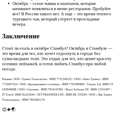
Октябрь – сезон тыквы и каштанов, которые
начинают появляться в меню ресторанов. Пробуйте
все! В России такого нет. А еще – это время теплого
турецкого чая, который согреет в прохладные
вечера.
Заключение
Стоит ли ехать в октябре Стамбул? Октябрь в Стамбуле —
это время для тех, кто хочет отдохнуть в городе без
сумасшедших толп. Это отдых для тех, кто ценит красоту
осенних пейзажей, и готов любить Стамбул при любой
погоде.
Реклама. ООО «Тревел Технологии». ИНН 7731340252 / ООО «Левел Тревел». ИНН
7716697924 / ООО «Бронирование гостиниц». ИНН 7703389880 / Tripster Ltd. ИНН CY
10394908R / ООО «Спутник». ИНН 7814547081 / Renot Software OU. ИНН 12352497 /
IT Travel. ИНН SL024264 / GETTRANSFER LTD.. ИНН HE 359294 / ООО «Эйр Тревел
Технолоджис». ИНН 7802681276
😊🍀🌏