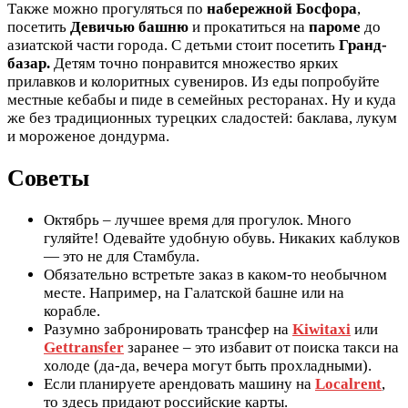
Также можно прогуляться по
набережной Босфора
,
посетить
Девичью башню
и прокатиться на
пароме
до
азиатской части города. С детьми стоит посетить
Гранд-
базар.
Детям точно понравится множество ярких
прилавков и колоритных сувениров. Из еды попробуйте
местные кебабы и пиде в семейных ресторанах. Ну и куда
же без традиционных турецких сладостей: баклава, лукум
и мороженое дондурма.
Советы
Октябрь – лучшее время для прогулок. Много
гуляйте! Одевайте удобную обувь. Никаких каблуков
— это не для Стамбула.
Обязательно встретьте заказ в каком-то необычном
месте. Например, на Галатской башне или на
корабле.
Разумно забронировать трансфер на
Kiwitaxi
или
Gettransfer
заранее – это избавит от поиска такси на
холоде (да-да, вечера могут быть прохладными).
Если планируете арендовать машину на
Localrent
,
то здесь придают российские карты.