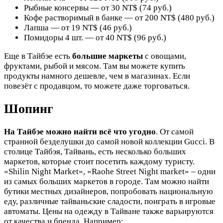
Рыбные консервы — от 30 NT$ (74 руб.)
Кофе растворимый в банке — от 200 NT$ (480 руб.)
Лапша — от 19 NT$ (46 руб.)
Помидоры 4 шт. — от 40 NT$ (96 руб.)
Еще в Тайбэе есть
большие маркеты
с овощами,
фруктами, рыбой и мясом. Там вы можете купить
продукты намного дешевле, чем в магазинах. Если
повезёт с продавцом, то можете даже торговаться.
Шопинг
На Тайбэе можно найти всё что угодно
. От самой
странной безделушки до самой новой коллекции Gucci. В
столице Тайбэя, Тайвань, есть несколько больших
маркетов, которые стоит посетить каждому туристу.
«Shilin Night Market», «Raohe Street Night market» – одни
из самых больших маркетов в городе. Там можно найти
бутики местных дизайнеров, попробовать национальную
еду, различные тайваньские сладости, поиграть в игровые
автоматы. Цены на одежду в Тайване также варьируются
от качества и бренда. Например: