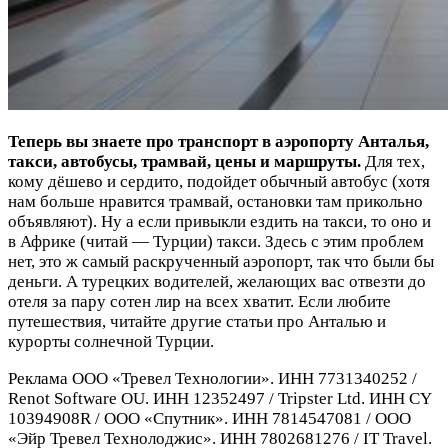
Теперь вы знаете про транспорт в аэропорту Анталья,
такси, автобусы, трамвай, цены и маршруты.
Для тех,
кому дёшево и сердито, подойдет обычный автобус (хотя
нам больше нравится трамвай, остановки там прикольно
объявляют). Ну а если привыкли ездить на такси, то оно и
в Африке (читай — Турции) такси. Здесь с этим проблем
нет, это ж самый раскрученный аэропорт, так что были бы
деньги. А турецких водителей, желающих вас отвезти до
отеля за пару сотен лир на всех хватит. Если любите
путешествия, читайте другие статьи про Анталью и
курорты солнечной Турции.
Реклама ООО «Тревел Технологии». ИНН 7731340252 /
Renot Software OU. ИНН 12352497 / Tripster Ltd. ИНН CY
10394908R / ООО «Спутник». ИНН 7814547081 / ООО
«Эйр Тревел Технолоджис». ИНН 7802681276 / IT Travel.