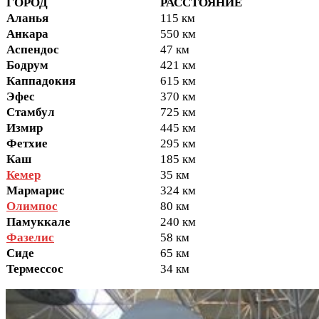
ГОРОД
РАССТОЯНИЕ
Аланья
115 км
Анкара
550 км
Аспендос
47 км
Бодрум
421 км
Каппадокия
615 км
Эфес
370 км
Стамбул
725 км
Измир
445 км
Фетхие
295 км
Каш
185 км
Кемер
35 км
Мармарис
324 км
Олимпос
80 км
Памуккале
240 км
Фазелис
58 км
Сиде
65 км
Термессос
34 км