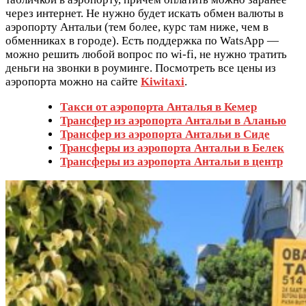
через интернет. Не нужно будет искать обмен валюты в
аэропорту Антальи (тем более, курс там ниже, чем в
обменниках в городе). Есть поддержка по WatsApp —
можно решить любой вопрос по wi-fi, не нужно тратить
деньги на звонки в роуминге. Посмотреть все цены из
аэропорта можно на сайте
Kiwitaxi
.
Такси от аэропорта Анталья в
Кемер
Трансфер из аэропорта Антальи в
Аланью
Трансфер из аэропорта Антальи в
Сиде
Трансферы из аэропорта Антальи в
Белек
Трансферы из аэропорта Антальи в
центр