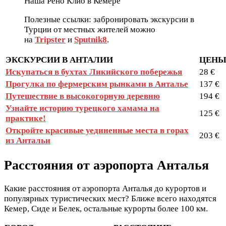
Наша Рено Клио в Кемере
Полезные ссылки: забронировать экскурсии в
Турции от местных жителей можно
на
Tripster
и
Sputnik8
.
ЭКСКУРСИИ В АНТАЛИИ
ЦЕНЫ 
Искупаться в бухтах Ликийского побережья
28 €
Прогулка по фермерским рынками в Анталье
137 €
Путешествие в высокогорную деревню
194 €
Узнайте историю турецкого хамама на
125 €
практике!
Откройте красивые уединенные места в горах
203 €
из Антальи
Расстояния от аэропорта Анталья
Какие расстояния от аэропорта Анталья до курортов и
популярных туристических мест? Ближе всего находятся
Кемер, Сиде и Белек, остальные курорты более 100 км.