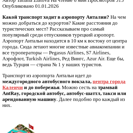
Автор
Tatiana Zlatova
На чтение
6 мин
Просмотров
515
Опубликовано
01.01.2026
Какой транспорт ходит в аэропорту Анталии?
На чем
можно добраться до курортов? Какие расстояния до
туристических мест? Рассказываем про самый
популярный среди отпускников турецкий аэропорт.
Аэропорт Антальи находится в 10 км к востоку от центра
города. Сюда летают многие известные авиакомпании и
все туроператоры — Pegasus Airlines, S7 Airlines,
Аэрофлот, Turkish Airlines, Ред Вингс, Azur Air. Еще бы,
ведь Турция — страна № 1 у наших туристов.
Транспорт из аэропорта Антальи идет до
междугородного автобусного вокзала,
центра города
Калеичи
и до побережья
. Можно сесть на
трамвай
AntRay, городской автобус, автобус-шаттл, такси или
арендованную машину
. Далее подобно про каждый из
них.