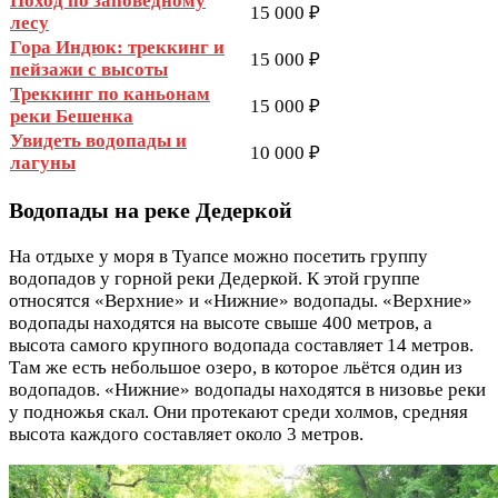
Поход по заповедному
15 000 ₽
лесу
Гора Индюк: треккинг и
15 000 ₽
пейзажи с высоты
Треккинг по каньонам
15 000 ₽
реки Бешенка
Увидеть водопады и
10 000 ₽
лагуны
Водопады на реке Дедеркой
На отдыхе у моря в Туапсе можно посетить группу
водопадов у горной реки Дедеркой. К этой группе
относятся «Верхние» и «Нижние» водопады. «Верхние»
водопады находятся на высоте свыше 400 метров, а
высота самого крупного водопада составляет 14 метров.
Там же есть небольшое озеро, в которое льётся один из
водопадов. «Нижние» водопады находятся в низовье реки
у подножья скал. Они протекают среди холмов, средняя
высота каждого составляет около 3 метров.