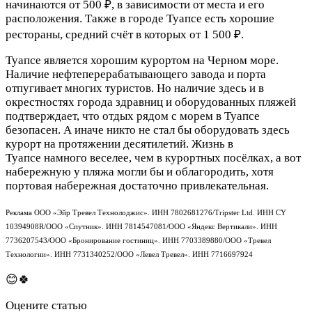
начинаются от 500 ₽, в зависимости от места и его
расположения. Также в городе Туапсе есть хорошие
рестораны, средний счёт в которых от 1 500 ₽.
Туапсе является хорошим курортом на Черном море.
Наличие нефтеперерабатывающего завода и порта
отпугивает многих туристов. Но наличие здесь и в
окрестностях города здравниц и оборудованных пляжей
подтверждает, что отдых рядом с морем в Туапсе
безопасен. А иначе никто не стал бы оборудовать здесь
курорт на протяжении десятилетий. Жизнь в
Туапсе намного веселее, чем в курортных посёлках, а вот
набережную у пляжа могли бы и облагородить, хотя
портовая набережная достаточно привлекательная.
Реклама ООО «Эйр Тревел Технолоджис». ИНН 7802681276/Tripster Ltd. ИНН CY
10394908R/ООО «Спутник». ИНН 7814547081/ООО «Яндекс Вертикали». ИНН
7736207543/ООО «Бронирование гостиниц». ИНН 7703389880/ООО «Тревел
Технологии». ИНН 7731340252/ООО «Левел Тревел». ИНН 7716697924
😊🍀
Оцените статью