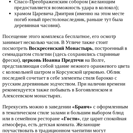
Спасо-Преображенским собором (желающим
предоставляется возможность удара в колокол);
храмом Царевича Дмитрия (именно на этом месте
погиб юный престолонаследник, раньше тут была
деревянная часовня).
Посещение этого комплекса бесплатное, его осмотр
занимает несколько часов. В Угличе также стоит
посмотреть
Воскресенский Монастырь
, построенный в
семнадцатом столетии (здесь сохранились старинные
фрески),
церковь Иоанна Предтечи
на Волге,
представляющая собой здание нежного оранжевого цвета
с колокольней шатром и Корсунской церковью. Облик
последней сочетает в себе элементы стиля барокко с
русским деревянным зодчеством. При наличии времени
рекомендуется также побывать в Богоявленском и
Алексеевском монастырях.
Перекусить можно в заведении
«Бранч»
с оформленным
в тематическом стиле залами и большим выбором блюд
или в семейном ресторане
«Гости»
, где царит спокойная
атмосфера, есть детская комната. Желающие
поучаствовать в традиционном чаепитии могут