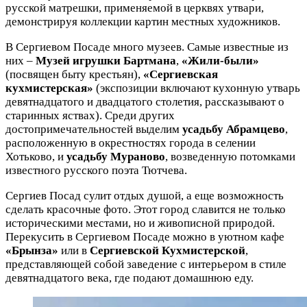
русской матрешки, применяемой в церквях утвари,
демонстрируя коллекции картин местных художников.
В Сергиевом Посаде много музеев. Самые известные из
них –
Музей игрушки Бартмана
,
«Жили-были»
(посвящен быту крестьян),
«Сергиевская
кухмистерская»
(экспозиции включают кухонную утварь
девятнадцатого и двадцатого столетия, рассказывают о
старинных яствах). Среди других
достопримечательностей выделим
усадьбу Абрамцево
,
расположенную в окрестностях города в селении
Хотьково, и
усадьбу Мураново
, возведенную потомками
известного русского поэта Тютчева.
Сергиев Посад сулит отдых душой, а еще возможность
сделать красочные фото. Этот город славится не только
историческими местами, но и живописной природой.
Перекусить в Сергиевом Посаде можно в уютном кафе
«Брынза»
или в
Сергиевской Кухмистерской
,
представляющей собой заведение с интерьером в стиле
девятнадцатого века, где подают домашнюю еду.