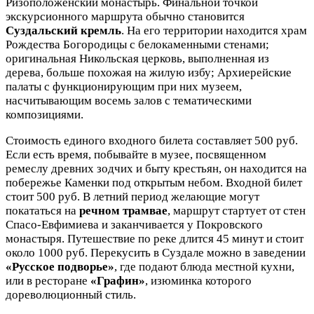
Ризоположенский монастырь. Финальной точкой
экскурсионного маршрута обычно становится
Суздальский кремль
. На его территории находится храм
Рождества Богородицы с белокаменными стенами;
оригинальная Никольская церковь, выполненная из
дерева, больше похожая на жилую избу; Архиерейские
палаты с функционирующим при них музеем,
насчитывающим восемь залов с тематическими
композициями.
Стоимость единого входного билета составляет 500 руб.
Если есть время, побывайте в музее, посвященном
ремеслу древних зодчих и быту крестьян, он находится на
побережье Каменки под открытым небом. Входной билет
стоит 500 руб. В летний период желающие могут
покататься на
речном трамвае
, маршрут стартует от стен
Спасо-Евфимиева и заканчивается у Покровского
монастыря. Путешествие по реке длится 45 минут и стоит
около 1000 руб. Перекусить в Суздале можно в заведении
«Русское подворье»
, где подают блюда местной кухни,
или в ресторане
«Графин»
, изюминка которого
дореволюционный стиль.