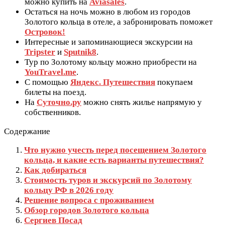
можно купить на
Aviasales
.
Остаться на ночь можно в любом из городов
Золотого кольца в отеле, а забронировать поможет
Островок!
Интересные и запоминающиеся экскурсии на
Tripster
и
Sputnik8
.
Тур по Золотому кольцу можно приобрести на
YouTravel.me
.
С помощью
Яндекс. Путешествия
покупаем
билеты на поезд.
На
Суточно.ру
можно снять жилье напрямую у
собственников.
Содержание
Что нужно учесть перед посещением Золотого
кольца, и какие есть варианты путешествия?
Как добираться
Стоимость туров и экскурсий по Золотому
кольцу РФ в 2026 году
Решение вопроса с проживанием
Обзор городов Золотого кольца
Сергиев Посад