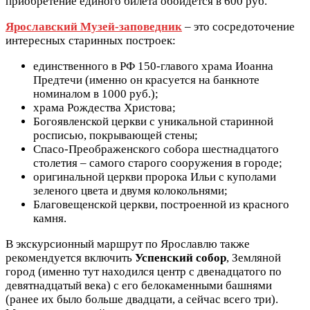
приобретение единого билета обойдется в 600 руб.
Ярославский Музей-заповедник
– это сосредоточение
интересных старинных построек:
единственного в РФ 150-главого храма Иоанна
Предтечи (именно он красуется на банкноте
номиналом в 1000 руб.);
храма Рождества Христова;
Богоявленской церкви с уникальной старинной
росписью, покрывающей стены;
Спасо-Преображенского собора шестнадцатого
столетия – самого старого сооружения в городе;
оригинальной церкви пророка Ильи с куполами
зеленого цвета и двумя колокольнями;
Благовещенской церкви, построенной из красного
камня.
В экскурсионный маршрут по Ярославлю также
рекомендуется включить
Успенский собор
, Земляной
город (именно тут находился центр с двенадцатого по
девятнадцатый века) с его белокаменными башнями
(ранее их было больше двадцати, а сейчас всего три).