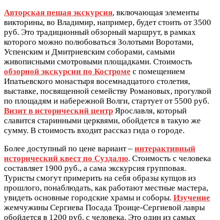
Авторская пешая экскурсия
, включающая элементы
викторины, во Владимир, например, будет стоить от 3500
руб. Это традиционный обзорный маршрут, в рамках
которого можно полюбоваться Золотыми Воротами,
Успенским и Дмитриевским соборами, самыми
живописными смотровыми площадками. Стоимость
обзорной экскурсии по Костроме
с помещением
Ипатьевского монастыря восемнадцатого столетия,
выставке, посвященной семейству Романовых, прогулкой
по площадям и набережной Волги, стартует от 5500 руб.
Визит в исторический центр
Ярославля, который
славится старинными церквями, обойдется в такую же
сумму. В стоимость входит рассказ гида о городе.
Более доступный по цене вариант –
интерактивный
исторический квест по Суздалю
. Стоимость с человека
составляет 1900 руб., а сама экскурсия групповая.
Туристы смогут примерить на себя образы купцов из
прошлого, понаблюдать, как работают местные мастера,
увидеть основные городские храмы и соборы.
Изучение
жемчужины Сергиева Посада Троице-Сергиевой лавры
обойдется в 1200 руб. с человека. Это один из самых