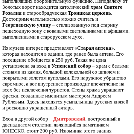
выполнявших оборонительную функцию. Неподалеку от
Золотых ворот находится католический
храм Святого
Розалия
и старообрядческая
Троицкая церковь
.
Достопримечательностью можно считать и
Георгиевскую улицу
– стилизованную под старину
пешеходную зону с коваными светильниками и афишами,
выполненными в старорусском духе.
Из музеев интерес представляет
«Старая аптека»
,
которая находится в здании, где ранее была аптека. Его
посещение обойдется в 250 руб. Такая же цена
установлена за вход в
Успенский собор
– храм с белыми
стенами из камня, большой колокольней со шпилем и
покрытыми золотом куполами. Его наружное убранство
скромное, а вот внутреннее производит впечатление на
всех без исключения туристов. Стены храма украшают
фрески, созданные именитым мастером Андреем
Рублевым. Здесь находятся усыпальницы русских князей
и роскошно украшенный алтарь.
Вход в другой собор –
Дмитровский
, построенный в
двенадцатом столетии, являющийся памятником
ЮНЕСКО, стоит 200 руб. Изюминка этого здания –