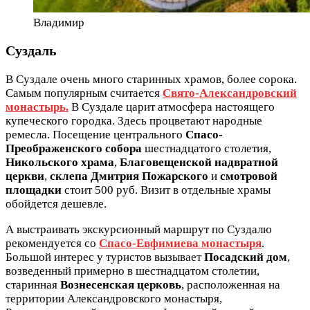
Владимир
Суздаль
В Суздале очень много старинных храмов, более сорока.
Самым популярным считается
Свято-Александровский
монастырь.
В Суздале царит атмосфера настоящего
купеческого городка. Здесь процветают народные
ремесла. Посещение центрального
Спасо-
Преображенского собора
шестнадцатого столетия,
Никольского храма
,
Благовещенской надвратной
церкви
,
склепа Дмитрия Пожарского
и
смотровой
площадки
стоит 500 руб. Визит в отдельные храмы
обойдется дешевле.
А выстраивать экскурсионный маршрут по Суздалю
рекомендуется со
Спасо-Евфимиева монастыря
.
Большой интерес у туристов вызывает
Посадский дом
,
возведенный примерно в шестнадцатом столетии,
старинная
Вознесенская церковь
, расположенная на
территории Александровского монастыря,