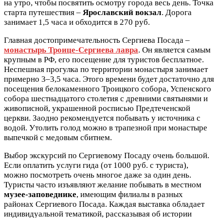
на утро, чтобы посвятить осмотру города весь день. Точка
старта путешествия –
Ярославский вокзал
. Дорога
занимает 1,5 часа и обходится в 270 руб.
Главная достопримечательность Сергиева Посада –
монастырь Троице-Сергиева лавра
. Он является самым
крупным в РФ, его посещение для туристов бесплатное.
Неспешная прогулка по территории монастыря занимает
примерно 3–3,5 часа. Этого времени будет достаточно для
посещения белокаменного Троицкого собора, Успенского
собора шестнадцатого столетия с древними святынями и
живописной, украшенной росписью Предтеченской
церкви. Заодно рекомендуется побывать у источника с
водой. Утолить голод можно в трапезной при монастыре
выпечкой с медовым сбитнем.
Выбор экскурсий по Сергиевому Посаду очень большой.
Если оплатить услуги гида (от 1000 руб. с туриста),
можно посмотреть очень многое даже за один день.
Туристы часто изъявляют желание побывать в местном
музее-заповеднике
, имеющим филиалы в разных
районах Сергиевого Посада. Каждая выставка обладает
индивидуальной тематикой, рассказывая об истории