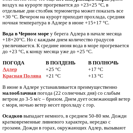
воздух на курорте прогревается до +23+25 °C, в
отдельные дни столбик термометра может показать все
+30 °C. Вечером на курорт приходит прохлада, средняя
ночная температура в Адлере в июне +15+17 °C.
Вода в Черном море
у берега Адлера в начале месяца
+18+20°C. Но с каждым днем количество градусов
увеличивается. К средине июня вода в море прогревается
до +23 °C, к концу месяца уже до +25 °C.
ПОГОДА
В ПОЛДЕНЬ
В ПОЛНОЧЬ
Адлер
+25 °C
+17 °C
Красная Поляна
+21 °C
+13 °C
В июне в Адлере устанавливается преимущественно
малооблачная
погода (22 солнечных дня) со слабым
ветром до 3-5 м/с – бризом. Днем дует освежающий ветер
с моря, ночью ветер несет прохладу с гор.
Осадков
выпадает немного, в среднем 50-80 мм. Дожди
кратковременные ливневого характера, нередко с
грозами. Дожди в горах, окружающих Адлер, вызывают