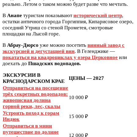
реально. Летом о таком можно будет разве что мечтать.
В
Анапе
туристам показывают
исторический центр
,
остатки античного города Горгиппия, Кипарисовое озеро,
соседний Утриш со стеной Прометея, смотровые
площадки на Лысой горе.
В
Абрау-Дюрсо
уже можно посетить
винный завод с
экскурсией и дегустацией вин
. В Геленджике —
покататься на квадроциклах у озера Церковное
или
доехать до
Пшадских водопадов.
ЭКСКУРСИИ В
ЦЕНЫ — 2027
КРАСНОДАРСКОМ КРАЕ
Отправиться на посещение
трёх секретных водопадов:
10 000 ₽
живописная долина
горной реки, лес, скалы
Устроить поход к горам
15 000 ₽
Индюк
Отправиться в мини
путешествие по долине
12 000 ₽