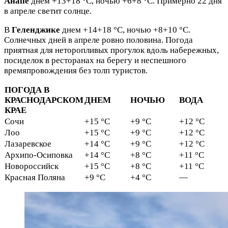
Анапе
днем +13+18 °C, ночью +6+8 °C. Примерно 22 дня
в апреле светит солнце.
В
Геленджике
днем +14+18 °C, ночью +8+10 °C.
Солнечных дней в апреле ровно половина. Погода
приятная для неторопливых прогулок вдоль набережных,
посиделок в ресторанах на берегу и неспешного
времяпровождения без толп туристов.
ПОГОДА В
КРАСНОДАРСКОМ
ДНЕМ
НОЧЬЮ
ВОДА
КРАЕ
Сочи
+15 °C
+9 °C
+12 °C
Лоо
+15 °C
+9 °C
+12 °C
Лазаревское
+14 °C
+9 °C
+12 °C
Архипо-Осиповка
+14 °C
+8 °C
+11 °C
Новороссийск
+15 °C
+8 °C
+11 °C
Красная Поляна
+9 °C
+4 °C
—