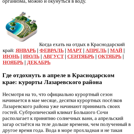
организма, можно и окунуться в воду.
Когда ехать на отдых в Краснодарский
край:
ЯНВАРЬ
|
ФЕВРАЛЬ
|
МАРТ
|
АПРЕЛЬ
|
МАЙ
|
ИЮНЬ
|
ИЮЛЬ
|
АВГУСТ
|
СЕНТЯБРЬ
|
ОКТЯБРЬ
|
НОЯБРЬ
|
ДЕКАБРЬ
Где отдохнуть в апреле в Краснодарском
крае: курорты Лазаревского района
Несмотря на то, что официально курортный сезон
начинается в мае месяце, десятки курортных посёлков
Лазаревского района уже начинают принимать своих
гостей. Субтропический климат Большого Сочи
располагает к принятию солнечных ванн, а апрельский
загар остаётся на теле дольше времени, чем полученный в
другое время года. Вода в море прохладная и не такая