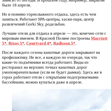
зависит от погоды. В прошлом году, например, закрытие
было 18 апреля.
Но и помимо горнолыжного отдыха, здесь есть чем
заняться. Работают SPA-центры, хаски-парк, центр
развлечений Gorki Sky, родельбан.
Лучшие отели для отдыха в апреле — это, конечно сети с
мировым именем. В Красной Поляне построены
Marriott
5*
,
Rixos 5*
,
Courtyard 4*
,
Radisson 5*
.
После каждого сезона канатные дороги закрывают на
профилактику. Не все, а каждую по очереди, так что
какие-то подъёмники всегда работают. Виды из
ресторанах на верхних точках канатных дорог
умопомрачительные (если не будет дымки). Здесь же в
горах работают отели с открытыми подогреваемыми
бассейнами, можно купаться даже в апреле.