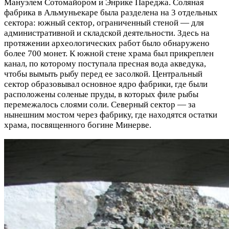
Мануэлем Сотомайором и Энрике Пареджа. Соляная
фабрика в Альмуньекаре была разделена на 3 отдельных
сектора: южный сектор, ограниченный стеной — для
административной и складской деятельности. Здесь на
протяжении археологических работ было обнаружено
более 700 монет. К южной стене храма был прикреплен
канал, по которому поступала пресная вода акведука,
чтобы вымыть рыбу перед ее засолкой. Центральный
сектор образовывал основное ядро ​​фабрики, где были
расположены соленые пруды, в которых филе рыбы
перемежалось слоями соли. Северный сектор — за
нынешним мостом через фабрику, где находятся остатки
храма, посвященного богине Минерве.