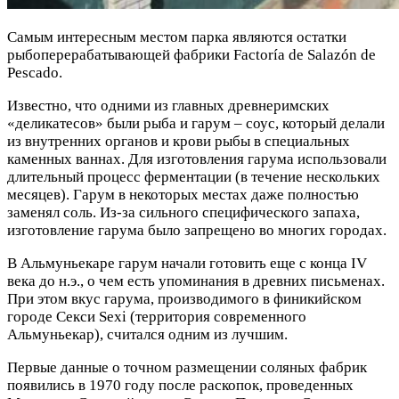
Самым интересным местом парка являются остатки
рыбоперерабатывающей фабрики Factoría de Salazón de
Pescado.
Известно, что одними из главных древнеримских
«деликатесов» были рыба и гарум – соус, который делали
из внутренних органов и крови рыбы в специальных
каменных ваннах. Для изготовления гарума использовали
длительный процесс ферментации (в течение нескольких
месяцев). Гарум в некоторых местах даже полностью
заменял соль. Из-за сильного специфического запаха,
изготовление гарума было запрещено во многих городах.
В Альмуньекаре гарум начали готовить еще с конца IV
века до н.э., о чем есть упоминания в древних письменах.
При этом вкус гарума, производимого в финикийском
городе Секси Sexi (территория современного
Альмуньекар), считался одним из лучшим.
Первые данные о точном размещении соляных фабрик
появились в 1970 году после раскопок, проведенных