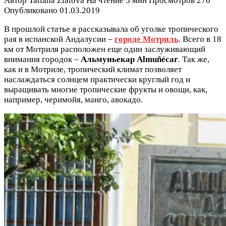
Автор
Tatiana Zlatova
На чтение
5 мин
Просмотров
276
Опубликовано
01.03.2019
В прошлой статье я рассказывала об уголке тропического
рая в испанской Андалусии –
городе Мотриль
. Всего в 18
км от Мотриля расположен еще один заслуживающий
внимания городок –
Альмуньекар Almuñécar
. Так же,
как и в Мотриле, тропический климат позволяет
наслаждаться солнцем практически круглый год и
выращивать многие тропические фрукты и овощи, как,
например, черимойя, манго, авокадо.