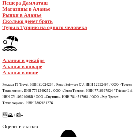
Пещера Дамлаташ
Магазины в Аланье
Рынки в Аланье
Сколько денег брать
Туры в Турцию на одного человека
Аланья в декабре
Аланья в январе
Аланья в июне
Реклама IT Travel. ИНН SL024264 / Renot Software OU. ИНН 12352497 / ООО «Тревел
Технологии». ИНН 7731340252 / ООО «Левел Тревел». ИНН 7716697924 / Tripster Ltd.
ИНН CY 10394908R / ООО «Спутник». ИНН 7814547081 / ООО «Эйр Тревел
Технолоджис». ИНН 7802681276
🆕🌄+📰-
Оцените статью