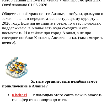
Автор
Tatiana Zlatova
На чтение
7 мин
Просмотров
3.9к.
Опубликовано
01.05.2026
Общественный транспорт в Аланье, автобусы, долмуши и
такси — на чем передвигаться по турецкому курорту в
2026 году. Если вы не сидите в отеле, то я вас полностью
поддерживаю, в Аланье есть куда съездить и что
посмотреть. И я сейчас про город Аланья, а не про
соседние посёлки Конаклы, Авсаллар и т.д. (там смотреть
нечего).
Хотите организовать незабываемое
приключение в Аланье?
Kiwitaxi
— с помощью этого сайта можно заказать
трансфер от аэропорта до отеля.