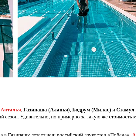
о
Анталья
,
Газипаша (Аланья)
,
Бодрум (Милас)
и
Стамул
кий сезон. Удивительно, но примерно за такую же стоимость
а в Газипашу летает наш российский лоукостер «Победа».
А