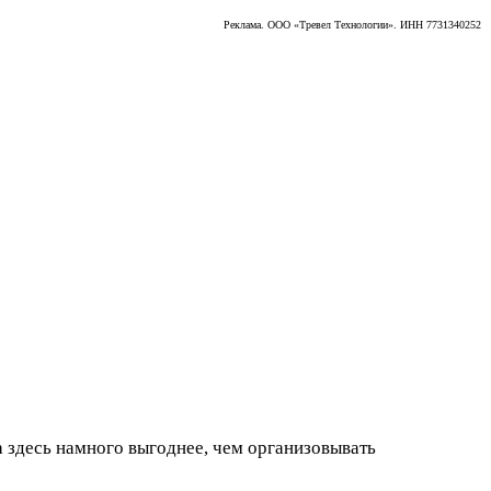
Реклама. ООО «Тревел Технологии». ИНН 7731340252
а здесь намного выгоднее, чем организовывать