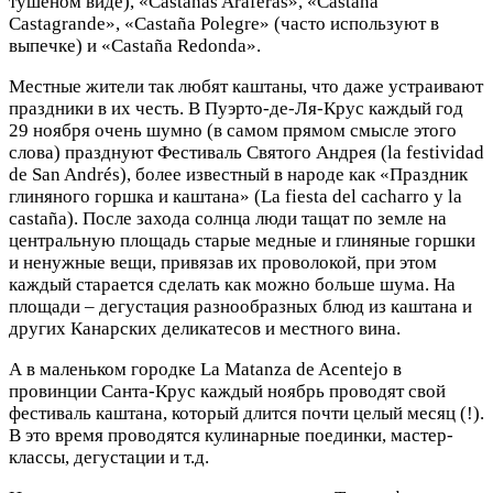
тушеном виде), «Castañas Araferas», «Castaña
Castagrande», «Castaña Polegre» (часто используют в
выпечке) и «Castaña Redonda».
Местные жители так любят каштаны, что даже устраивают
праздники в их честь. В Пуэрто-де-Ля-Крус каждый год
29 ноября очень шумно (в самом прямом смысле этого
слова) празднуют Фестиваль Святого Андрея (la festividad
de San Andrés), более известный в народе как «Праздник
глиняного горшка и каштана» (La fiesta del cacharro y la
castaña). После захода солнца люди тащат по земле на
центральную площадь старые медные и глиняные горшки
и ненужные вещи, привязав их проволокой, при этом
каждый старается сделать как можно больше шума. На
площади – дегустация разнообразных блюд из каштана и
других Канарских деликатесов и местного вина.
А в маленьком городке La Matanza de Acentejo в
провинции Санта-Крус каждый ноябрь проводят свой
фестиваль каштана, который длится почти целый месяц (!).
В это время проводятся кулинарные поединки, мастер-
классы, дегустации и т.д.