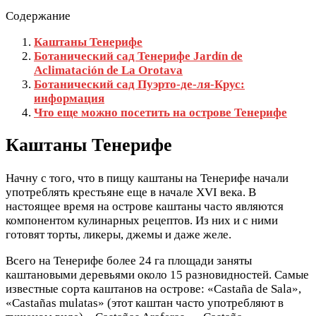
Содержание
Каштаны Тенерифе
Ботанический сад Тенерифе Jardín de
Aclimatación de La Orotava
Ботанический сад Пуэрто-де-ля-Крус:
информация
Что еще можно посетить на острове Тенерифе
Каштаны Тенерифе
Начну с того, что в пищу каштаны на Тенерифе начали
употреблять крестьяне еще в начале XVI века. В
настоящее время на острове каштаны часто являются
компонентом кулинарных рецептов. Из них и с ними
готовят торты, ликеры, джемы и даже желе.
Всего на Тенерифе более 24 га площади заняты
каштановыми деревьями около 15 разновидностей. Самые
известные сорта каштанов на острове: «Castaña de Sala»,
«Castañas mulatas» (этот каштан часто употребляют в