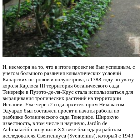
И, несмотря на то, что в итоге проект не был успешным, с
учетом большого различия климатических условий
Канарских островов и полуострова, в 1788 году по указу
короля Карлоса III территория ботанического сада
Тенерифе в Пуэрто-де-ля-Крус стала использоваться для
выращивания тропических растений на территории
Испании. Уже через 2 года архитектором Николасом
Эдуардо был составлен проект и начаты работы по
разбивке ботанического сада Тенерифе. Широкую
известность, в том числе и научную, Jardín de
Aclimatación получил в XX веке благодаря работам
исследователя Свентениуса (Sventenius), который с 1943