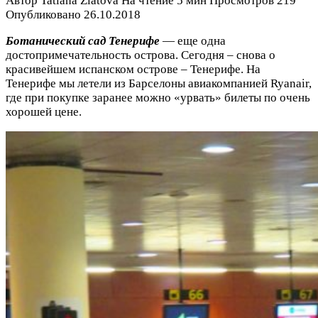
Автор
Tatiana Zlatova
На чтение
5 мин
Просмотров
219
Опубликовано
26.10.2018
Ботанический сад Тенерифе
— еще одна
достопримечательность острова. Сегодня – снова о
красивейшем испанском острове – Тенерифе. На
Тенерифе мы летели из Барселоны авиакомпанией Ryanair,
где при покупке заранее можно «урвать» билеты по очень
хорошей цене.