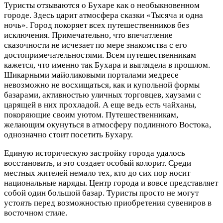
Туристы отзываются о Бухаре как о необыкновенном
городе. Здесь царит атмосфера сказки «Тысяча и одна
ночь». Город покоряет всех путешественников без
исключения. Примечательно, что впечатление
сказочности не исчезает по мере знакомства с его
достопримечательностями. Всем путешественникам
кажется, что именно так Бухара и выглядела в прошлом.
Шикарными майоликовыми порталами медресе
невозможно не восхищаться, как и купольной формы
базарами, активностью уличных торговцев, хаузами с
царящей в них прохладой. А еще ведь есть чайханы,
покоряющие своим уютом. Путешественникам,
желающим окунуться в атмосферу подлинного Востока,
однозначно стоит посетить Бухару.
Единую историческую застройку города удалось
восстановить, и это создает особый колорит. Среди
местных жителей немало тех, кто до сих пор носит
национальные наряды. Центр города и вовсе представляет
собой один большой базар. Туристы просто не могут
устоять перед возможностью приобретения сувениров в
восточном стиле.