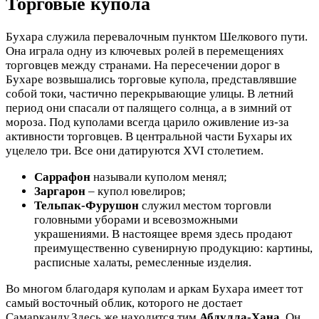
Торговые купола
Бухара служила перевалочным пунктом Шелкового пути.
Она играла одну из ключевых ролей в перемещениях
торговцев между странами. На пересечении дорог в
Бухаре возвышались торговые купола, представлявшие
собой токи, частично перекрывающие улицы. В летний
период они спасали от палящего солнца, а в зимний от
мороза. Под куполами всегда царило оживление из-за
активности торговцев. В центральной части Бухары их
уцелело три. Все они датируются XVI столетием.
Саррафон
называли куполом менял;
Заргарон
– купол ювелиров;
Тельпак-Фурушон
служил местом торговли
головными уборами и всевозможными
украшениями. В настоящее время здесь продают
преимущественно сувенирную продукцию: картины,
расписные халаты, ремесленные изделия.
Во многом благодаря куполам и аркам Бухара имеет тот
самый восточный облик, которого не достает
Самарканду.Здесь же находится тим
Абдулла-Хана
. Он