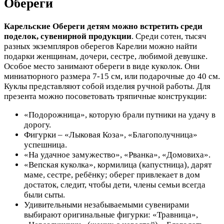
Обереги
Карельские Обереги детям можно встретить среди
поделок, сувенирной продукции
. Среди сотен, тысяч
разных экземпляров оберегов Карелии можно найти
подарки женщинам, дочери, сестре, любимой девушке.
Особое место занимают обереги в виде куколок. Они
миниатюрного размера 7-15 см, или подарочные до 40 см.
Куклы представляют собой изделия ручной работы. Для
презента можно посоветовать тряпичные конструкции:
«Подорожница», которую брали путники на удачу в
дорогу.
Фигурки – «Лыковая Коза», «Благополучница»
успешница.
«На удачное замужество», «Рванка», «Домовиха».
«Вепская куколка», кормилица (капустница), дарят
маме, сестре, ребёнку; оберег привлекает в дом
достаток, следит, чтобы дети, члены семьи всегда
были сыты.
Удивительными незабываемыми сувенирами
выбирают оригинальные фигурки: «Травница»,