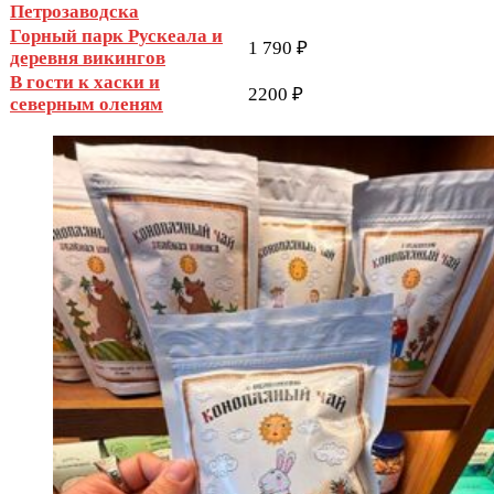
Петрозаводска
Горный парк Рускеала и
1 790 ₽
деревня викингов
В гости к хаски и
2200 ₽
северным оленям