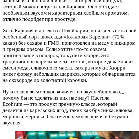
варенье из сосновой шишки — интересный продукт,
который можно встретить в Карелии. Оно обладает
необычным вкусом и характерным хвойным ароматом,
отлично подойдет при простуде.
Хоть Карелия и далека от Швейцарии, но и здесь есть свой
особенный сорт шоколада «Кладовая Карелии» (72%
какао) без сахара и ГМО, приготовлен на меду с инжиром
и грецким орехом. Если хотите что-то совсем
оригинальное в подарок, то купите хюрри. Это
традиционное карельское лакомство, которое делается из
смеси меда, сливочного масла, сахара и муки. Хюрри
имеет форму небольших шариков, которые обжариваются
на сковороде до золотистой корочки.
Ну и если в лесах такое количество вкуснейших ягод,
почему бы не сделать из них пастилу? Пастила
Ecohrum — это продукт премиум-класса, который
делается из карельских ягод, таких как брусника, клюква,
морошка, черника. Она очень нежная, яркая и безумно
вкусная.