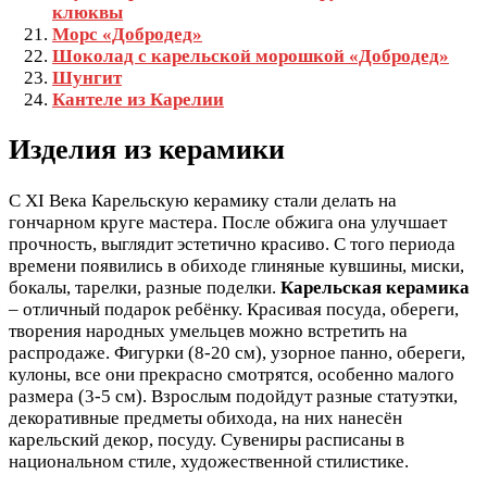
клюквы
Морс «Добродед»
Шоколад с карельской морошкой «Добродед»
Шунгит
Кантеле из Карелии
Изделия из керамики
С XI Века Карельскую керамику стали делать на
гончарном круге мастера. После обжига она улучшает
прочность, выглядит эстетично красиво. С того периода
времени появились в обиходе глиняные кувшины, миски,
бокалы, тарелки, разные поделки.
Карельская керамика
– отличный подарок ребёнку. Красивая посуда, обереги,
творения народных умельцев можно встретить на
распродаже. Фигурки (8-20 см), узорное панно, обереги,
кулоны, все они прекрасно смотрятся, особенно малого
размера (3-5 см). Взрослым подойдут разные статуэтки,
декоративные предметы обихода, на них нанесён
карельский декор, посуду. Сувениры расписаны в
национальном стиле, художественной стилистике.