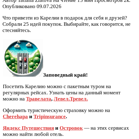
Автор
Tatiana Zlatova
На чтение
15 мин
Просмотров
2к.
Опубликовано
09.07.2026
Что привезти из Карелии в подарок для себя и друзей?
Собрали 25 идей покупок. Выбирайте, как говорится, не
стесняйтесь.
Заповедный край!
Посетить Карелию можно с пакетным туром на
регулярных рейсах. Узнать цены на данный момент
можно на
Травелата
,
Левел.Тревел.
Оформить туристическую страховку можно на
Cherehapa
и
Tripinsurance
.
Яндекс Путешествия
и
Островок
— на этих сервисах
можно найти любой отель.