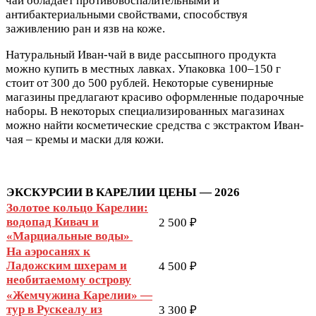
чай обладает противовоспалительными и
антибактериальными свойствами, способствуя
заживлению ран и язв на коже.
Натуральный Иван-чай в виде рассыпного продукта
можно купить в местных лавках. Упаковка 100–150 г
стоит от 300 до 500 рублей. Некоторые сувенирные
магазины предлагают красиво оформленные подарочные
наборы. В некоторых специализированных магазинах
можно найти косметические средства с экстрактом Иван-
чая – кремы и маски для кожи.
ЭКСКУРСИИ В КАРЕЛИИ
ЦЕНЫ — 2026
Золотое кольцо Карелии:
водопад Кивач и
2 500 ₽
«Марциальные воды»
На аэросанях к
Ладожским шхерам и
4 500 ₽
необитаемому острову
«Жемчужина Карелии» —
тур в Рускеалу из
3 300 ₽