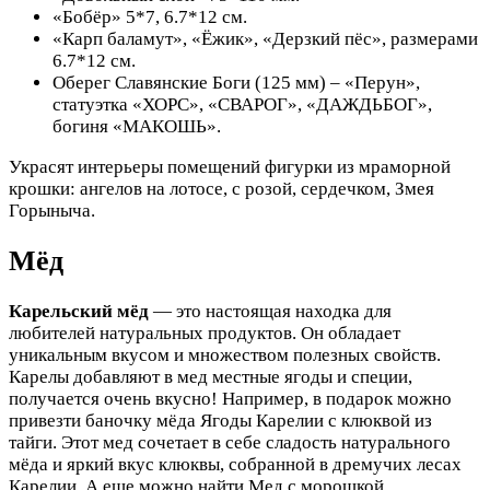
«Бобёр» 5*7, 6.7*12 см.
«Карп баламут», «Ёжик», «Дерзкий пёс», размерами
6.7*12 см.
Оберег Славянские Боги (125 мм) – «Перун»,
статуэтка «ХОРС», «СВАРОГ», «ДАЖДЬБОГ»,
богиня «МАКОШЬ».
Украсят интерьеры помещений фигурки из мраморной
крошки: ангелов на лотосе, с розой, сердечком, Змея
Горыныча.
Мёд
Карельский мёд
— это настоящая находка для
любителей натуральных продуктов. Он обладает
уникальным вкусом и множеством полезных свойств.
Карелы добавляют в мед местные ягоды и специи,
получается очень вкусно! Например, в подарок можно
привезти баночку мёда Ягоды Карелии с клюквой из
тайги. Этот мед сочетает в себе сладость натурального
мёда и яркий вкус клюквы, собранной в дремучих лесах
Карелии. А еще можно найти Мед с морошкой