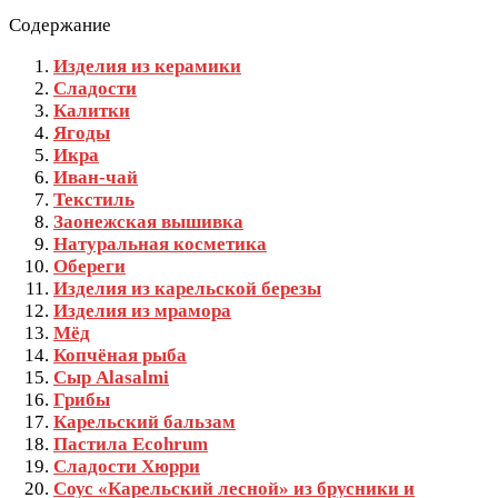
Содержание
Изделия из керамики
Сладости
Калитки
Ягоды
Икра
Иван-чай
Текстиль
Заонежская вышивка
Натуральная косметика
Обереги
Изделия из карельской березы
Изделия из мрамора
Мёд
Копчёная рыба
Сыр Alasalmi
Грибы
Карельский бальзам
Пастила Ecohrum
Сладости Хюрри
Соус «Карельский лесной» из брусники и