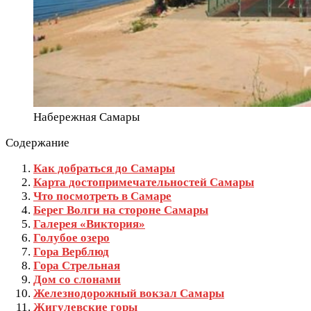
Набережная Самары
Содержание
Как добраться до Самары
Карта достопримечательностей Самары
Что посмотреть в Самаре
Берег Волги на стороне Самары
Галерея «Виктория»
Голубое озеро
Гора Верблюд
Гора Стрельная
Дом со слонами
Железнодорожный вокзал Самары
Жигулевские горы