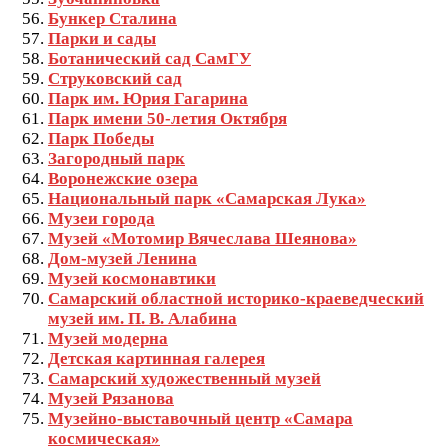
Бункер Сталина
Парки и сады
Ботанический сад СамГУ
Струковский сад
Парк им. Юрия Гагарина
Парк имени 50-летия Октября
Парк Победы
Загородный парк
Воронежские озера
Национальный парк «Самарская Лука»
Музеи города
Музей «Мотомир Вячеслава Шеянова»
Дом-музей Ленина
Музей космонавтики
Самарский областной историко-краеведческий
музей им. П. В. Алабина
Музей модерна
Детская картинная галерея
Самарский художественный музей
Музей Рязанова
Музейно-выставочный центр «Самара
космическая»