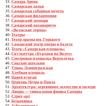
Самара Арена
Самарская ладья
Самарская соборная мечеть
Самарская филармония
Самарский зоопарк
Самарский океанариум
«Волжские термы»
Театры
Театр драмы им. Горького
Самарский театр оперы и балета
Театр «Самарская площадь»
Скульптура «Бурлаки на Волге»
Смотровая площадка Вертолетка
Сокские штольни
Улица Ленинградская
Хлебная площадь
Царев курган
Церковь Петра и Павла
Архитектура: деревянное зодчество и модерн
Дворы — уникальная фишка Самары
Стрит-арт
Безымянка
Зубчаниновка