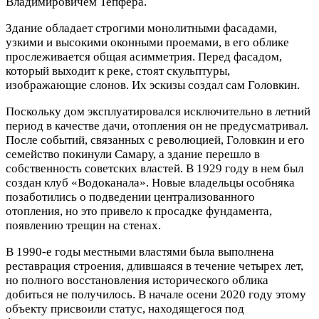
Владимировичем Тепфера.
Здание обладает строгими монолитными фасадами,
узкими и высокими оконными проемами, в его облике
прослеживается общая асимметрия. Перед фасадом,
который выходит к реке, стоят скульптуры,
изображающие слонов. Их эскизы создал сам Головкин.
Поскольку дом эксплуатировался исключительно в летний
период в качестве дачи, отопления он не предусматривал.
После событий, связанных с революцией, Головкин и его
семейство покинули Самару, а здание перешло в
собственность советских властей. В 1929 году в нем был
создан клуб «Водоканала». Новые владельцы особняка
позаботились о подведении централизованного
отопления, но это привело к просадке фундамента,
появлению трещин на стенах.
В 1990-е годы местными властями была выполнена
реставрация строения, длившаяся в течение четырех лет,
но полного восстановления исторического облика
добиться не получилось. В начале осени 2020 году этому
объекту присвоили статус, находящегося под