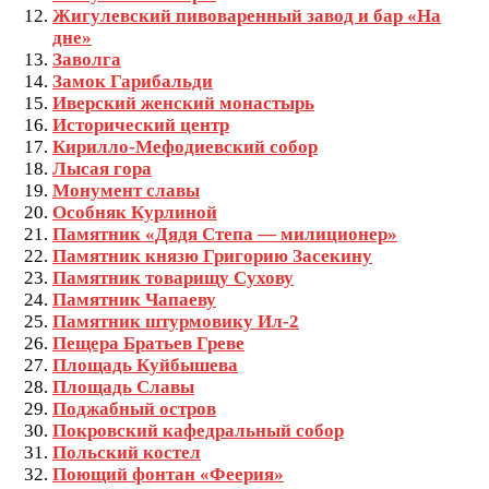
Жигулевский пивоваренный завод и бар «На
дне»
Заволга
Замок Гарибальди
Иверский женский монастырь
Исторический центр
Кирилло-Мефодиевский собор
Лысая гора
Монумент славы
Особняк Курлиной
Памятник «Дядя Степа — милиционер»
Памятник князю Григорию Засекину
Памятник товарищу Сухову
Памятник Чапаеву
Памятник штурмовику Ил-2
Пещера Братьев Греве
Площадь Куйбышева
Площадь Славы
Поджабный остров
Покровский кафедральный собор
Польский костел
Поющий фонтан «Феерия»