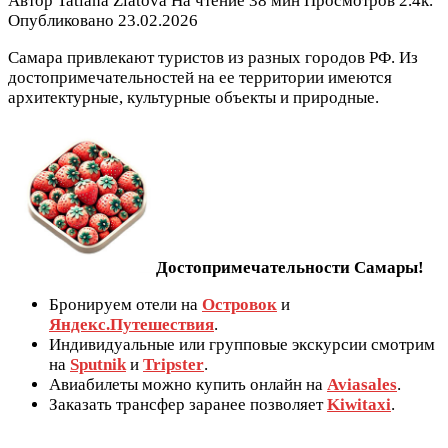
Автор
Tatiana Zlatova
На чтение
38 мин
Просмотров
2.4к.
Опубликовано
23.02.2026
Самара привлекают туристов из разных городов РФ. Из
достопримечательностей на ее территории имеются
архитектурные, культурные объекты и природные.
Достопримечательности Самары!
Бронируем отели на
Островок
и
Яндекс.Путешествия
.
Индивидуальные или групповые экскурсии смотрим
на
Sputnik
и
Tripster
.
Авиабилеты можно купить онлайн на
Aviasales
.
Заказать трансфер заранее позволяет
Kiwitaxi
.