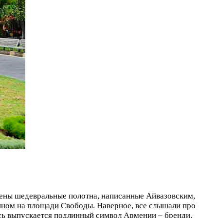
лены шедевральные полотна, написанные Айвазовским,
нном на площади Свободы. Наверное, все слышали про
есь выпускается подлинный символ Армении – бренди.