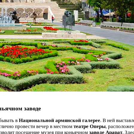
оньячном заводе
бывать в
Национальной армянской галерее
. В ней выстав
тлично провести вечер в местном
театре Оперы
, расположе
позволит посещение музея при коньячном
заводе Арарат
. Зд