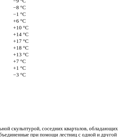
−9 °C
−8 °C
−1 °C
+6 °C
+10 °C
+14 °C
+17 °C
+18 °C
+13 °C
+7 °C
+1 °C
−3 °C
ьной скульптурой, соседних кварталов, обладающих
объединенные при помощи лестниц с одной и другой