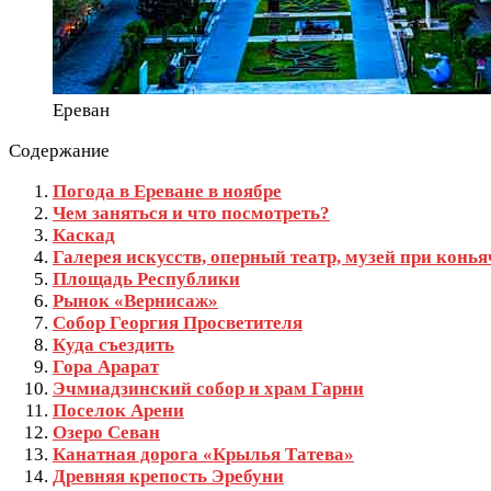
Ереван
Содержание
Погода в Ереване в ноябре
Чем заняться и что посмотреть?
Каскад
Галерея искусств, оперный театр, музей при конь
Площадь Республики
Рынок «Вернисаж»
Собор Георгия Просветителя
Куда съездить
Гора Арарат
Эчмиадзинский собор и храм Гарни
Поселок Арени
Озеро Севан
Канатная дорога «Крылья Татева»
Древняя крепость Эребуни