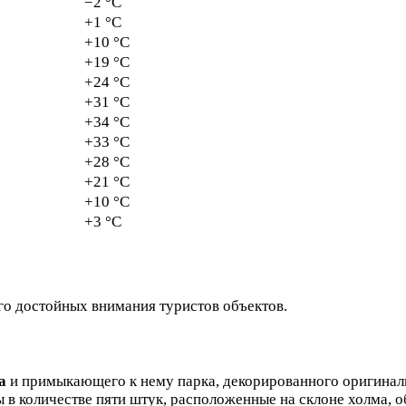
−2 °C
+1 °C
+10 °C
+19 °C
+24 °C
+31 °C
+34 °C
+33 °C
+28 °C
+21 °C
+10 °C
+3 °C
го достойных внимания туристов объектов.
а
и примыкающего к нему парка, декорированного оригинал
в количестве пяти штук, расположенные на склоне холма, 