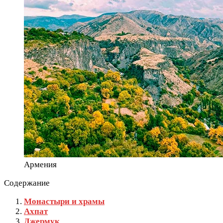
Армения
Содержание
Монастыри и храмы
Ахпат
Джермук