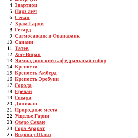
Звартноц
Парз лич
Севан
Храм Гарни
Гегард
Сагмосаванк и Ованаванк
Санаин
Татев
Хор-Вирап
Эчмиадзинский кафедральный собор
Крепости
Крепость Амберд
Крепость Эребуни
Города
Ереван
Гюмри
Дилижан
Природные места
Ущелье Гарни
Озеро Севан
Гора Арарат
Водопад Шаки