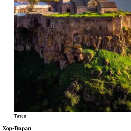
Татев
Хор-Вирап