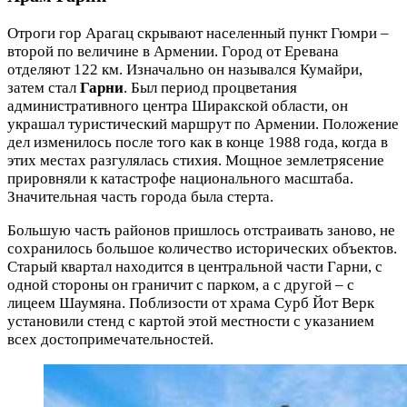
Отроги гор Арагац скрывают населенный пункт Гюмри –
второй по величине в Армении. Город от Еревана
отделяют 122 км. Изначально он назывался Кумайри,
затем стал
Гарни
. Был период процветания
административного центра Ширакской области, он
украшал туристический маршрут по Армении. Положение
дел изменилось после того как в конце 1988 года, когда в
этих местах разгулялась стихия. Мощное землетрясение
прировняли к катастрофе национального масштаба.
Значительная часть города была стерта.
Большую часть районов пришлось отстраивать заново, не
сохранилось большое количество исторических объектов.
Старый квартал находится в центральной части Гарни, с
одной стороны он граничит с парком, а с другой – с
лицеем Шаумяна. Поблизости от храма Сурб Йот Верк
установили стенд с картой этой местности с указанием
всех достопримечательностей.