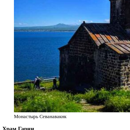
Монастырь Севанавакнк
Храм Гарни