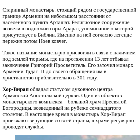
Старинный монастырь, стоящий рядом с государственной
границе Армении на небольшом расстоянии от
населенного пункта Арташат. Религиозное сооружение
возвели в подножии горы Арарат, упоминание о которой
присутствует в Библии. Именно на ней согласно легенде
пережил потом Ноев ковчег.
Такое название монастырю присвоили в связи с наличием
под землей тюрьмы, где на протяжении 13 лет отбывал
заключение Григорий Просветитель. Его заточил монарх
Армении Трдат III до своего обращения им в
христианство приблизительно в 301 году.
Хор-Вирап
обладал статусом духовного центра
Армянской Апостольской церкви. Один из объектов
монастырского комплекса – большой храм Пресвятой
Богородицы, возведенный на рубеже семнадцатого
столетия. В настоящее время в монастырь Хор‑Вирап
приезжают верующие со всей страны, в храме регулярно
проводят службы.