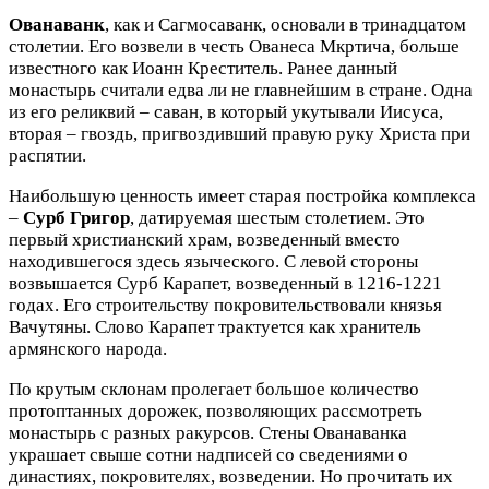
Ованаванк
, как и Сагмосаванк, основали в тринадцатом
столетии. Его возвели в честь Ованеса Мкртича, больше
известного как Иоанн Креститель. Ранее данный
монастырь считали едва ли не главнейшим в стране. Одна
из его реликвий – саван, в который укутывали Иисуса,
вторая – гвоздь, пригвоздивший правую руку Христа при
распятии.
Наибольшую ценность имеет старая постройка комплекса
–
Сурб Григор
, датируемая шестым столетием. Это
первый христианский храм, возведенный вместо
находившегося здесь языческого. С левой стороны
возвышается Сурб Карапет, возведенный в 1216-1221
годах. Его строительству покровительствовали князья
Вачутяны. Слово Карапет трактуется как хранитель
армянского народа.
По крутым склонам пролегает большое количество
протоптанных дорожек, позволяющих рассмотреть
монастырь с разных ракурсов. Стены Ованаванка
украшает свыше сотни надписей со сведениями о
династиях, покровителях, возведении. Но прочитать их