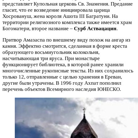
представляет Купольная церковь Св. Знамения. Предание
гласит, что ее возведение инициировала царица
Хосровануш, жена короля Ашота III Багратуни. На
территории религиозного комплекса также имеется храм
Богоматери, второе название –
Сурб Аствацацин
.
Притвор Амазаспа по внешнему виду похож на ангар из
камня. Эффектно смотрится, сделанная в форме креста
образующего восьмиугольник колокольня,
насчитывающая три яруса. При монастыре
функционирует библиотека, в которой ранее хранили
многочисленные рукописные тексты. Из них сохранилось
только 12, отправленные с целью хранения в Ереван,
другие были утрачены. В 1996 году Ахпат пополнил
перечень объектов Всемирного наследия ЮНЕСКО.