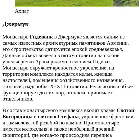
Ахпат
Джермук
Монастырь
Гндеванк
в Джермуке является одним из
самых известных архитектурных памятников Армении,
его строительство датируется эпохой средневековья.
Данный объект возвели в пятом столетии на склоне
ущелья речки Арапа рядом с селением Гндеваз.
Монастырь окружает крепостное укрепление, на
территории комплекса находятся кельи, жилища
настоятелей, помещения хозяйственного назначения,
столовая, надгробья X–XIII столетий. Религиозный объект
функционирует до сих пор, он также принимает
отшельников.
В состав монастырского комплекса входят храмы
Святой
Богородицы
и
святого Стефана
, украшенные фресками
и замысловатой резьбой по камню. При монастыре
имеется колокольня, а также необычный древний
скрипторий, где когда-то происходила перепись