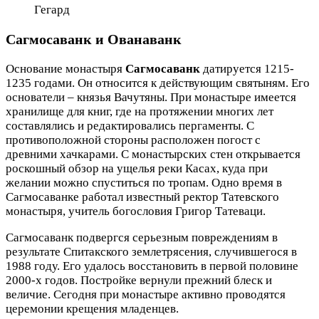
Гегард
Сагмосаванк и Ованаванк
Основание монастыря
Сагмосаванк
датируется 1215-
1235 годами. Он относится к действующим святыням. Его
основатели – князья Вачутяны. При монастыре имеется
хранилище для книг, где на протяжении многих лет
составлялись и редактировались пергаменты. С
противоположной стороны расположен погост с
древними хачкарами. С монастырских стен открывается
роскошный обзор на ущелья реки Касах, куда при
желании можно спуститься по тропам. Одно время в
Сагмосаванке работал известный ректор Татевского
монастыря, учитель богословия Григор Татеваци.
Сагмосаванк подвергся серьезным повреждениям в
результате Спитакского землетрясения, случившегося в
1988 году. Его удалось восстановить в первой половине
2000-х годов. Постройке вернули прежний блеск и
величие. Сегодня при монастыре активно проводятся
церемонии крещения младенцев.