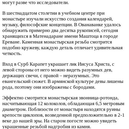
могут разве что исследователи.
В шестнадцатом столетии в учебном центре при
монастыре изучали искусство создания календарей,
музыку, философские концепции. В Ованаванке удалось
обнаружить примерно два десятка рукописей, сегодня
хранящихся в Матенадаране имени Маштоца в городе
Ереване. Каменная монастырская резьба смотрится
подобно кружеву, каждую деталь отличает удивительная
четкость.
Вход в Сурб Карапет украшает лик Иисуса Христа, с
левой стороны от него можно видеть разумных дев,
держащих свечи, с правой – неразумных. Это
евангельский сюжет. В армянской культуре девы лишены
рода, поэтому они изображены с бородами.
Эффектно смотрится монастырская звонница-ротонда,
насчитывающая 12 колоколов, обладающая 6,5 метровым
диаметром. Поблизости от монастыря находятся руины
крепости циклопов, возведенной предположительно в 2-1
веке до нашей эры. На старом погосте можно увидеть
украшенные резьбой надгробия из камня.