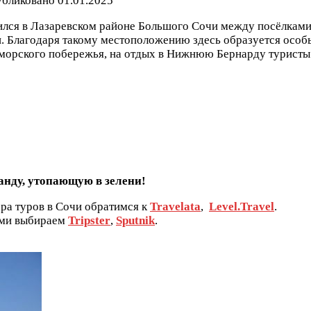
бликовано
01.01.2025
лся в Лазаревском районе Большого Сочи между посёлками
ти. Благодаря такому местоположению здесь образуется осо
оморского побережья, на отдых в Нижнюю Бернарду туристы 
нду, утопающую в зелени!
ора туров в Сочи обратимся к
Travelata
,
Level.Travel
.
ами выбираем
Tripster
,
Sputnik
.