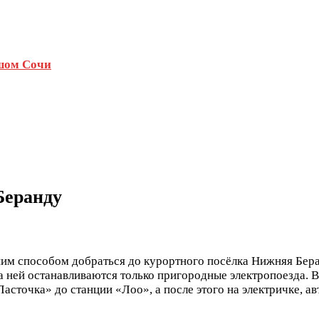
ьшом Сочи
Беранду
им способом добраться до курортного посёлка Нижняя Беран
а ней останавливаются только пригородные электропоезда. В
сточка» до станции «Лоо», а после этого на электричке, авт