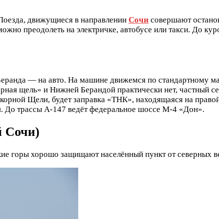
Поезда, движущиеся в направлении
Сочи
совершают останов
ожно преодолеть на электричке, автобусе или такси. До кур
.
еранда — на авто. На машине движемся по стандартному м
ая щель» и Нижней Берандой практически нет, частный сект
Якорной Щели, будет заправка «ТНК», находящаяся на правой
и. До трассы А-147 ведёт федеральное шоссе М-4 «Дон».
 Сочи)
е горы хорошо защищают населённый пункт от северных вет