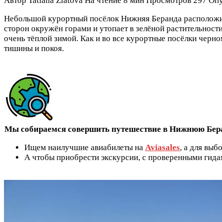
Автор
Tatiana Zlatova
На чтение
8 мин
Просмотров
297
Опу
Небольшой курортный посёлок Нижняя Беранда расположи
сторон окружён горами и утопает в зелёной растительнос
очень тёплой зимой. Как и во все курортные посёлки черн
тишины и покоя.
Мы собираемся совершить путешествие в Нижнюю Бера
Ищем наилучшие авиабилеты на
Aviasales
, а для выб
А чтобы приобрести экскурсии, с проверенными гид