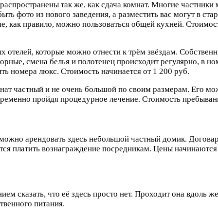
аспространены так же, как сдача комнат. Многие частники 
ть фото из нового заведения, а разместить вас могут в ста
, как правило, можно пользоваться общей кухней. Стоимость
х отелей, которые можно отнести к трём звёздам. Собственн
орные, смена белья и полотенец происходит регулярно, в но
ть номера люкс. Стоимость начинается от 1 200 руб.
т частный и не очень большой по своим размерам. Его можн
овременно пройдя процедурное лечение. Стоимость пребывани
можно арендовать здесь небольшой частный домик. Договари
ётся платить вознаграждение посредникам. Цены начинаются 
ием сказать, что её здесь просто нет. Проходит она вдоль 
твенного питания.