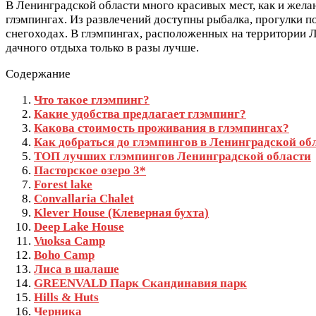
В Ленинградской области много красивых мест, как и жела
глэмпингах. Из развлечений доступны рыбалка, прогулки по 
снегоходах. В глэмпингах, расположенных на территории 
дачного отдыха только в разы лучше.
Содержание
Что такое глэмпинг?
Какие удобства предлагает глэмпинг?
Какова стоимость проживания в глэмпингах?
Как добраться до глэмпингов в Ленинградской об
ТОП лучших глэмпингов Ленинградской области
Пасторское озеро 3*
Forest lake
Convallaria Chalet
Klever House (Клеверная бухта)
Deep Lake House
Vuoksa Camp
Boho Camp
Лиса в шалаше
GREENVALD Парк Скандинавия парк
Hills & Huts
Черника