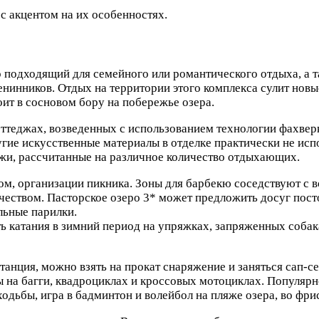
с акцентом на их особенностях.
о подходящий для семейного или романтического отдыха, а т
енинников. Отдых на территории этого комплекса сулит новы
оит в сосновом бору на побережье озера.
коттеджах, возведенных с использованием технологии фахвер
гие искусственные материалы в отделке практически не исп
жи, рассчитанные на различное количество отдыхающих.
м, организации пикника. Зоны для барбекю соседствуют с в
чеством. Пасторское озеро 3* может предложить досуг пост
льные парилки.
ь катания в зимний период на упряжках, запряженных собак
танция, можно взять на прокат снаряжение и заняться сап-с
 на багги, квадроциклах и кроссовых мотоциклах. Популярн
одьбы, игра в бадминтон и волейбол на пляже озера, во фри