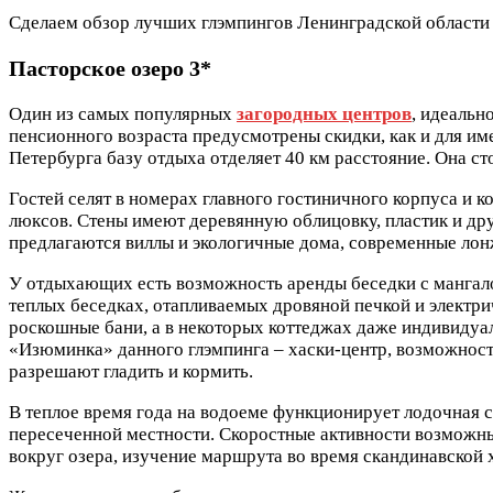
Сделаем обзор лучших глэмпингов Ленинградской области 
Пасторское озеро 3*
Один из самых популярных
загородных центров
, идеальн
пенсионного возраста предусмотрены скидки, как и для им
Петербурга базу отдыха отделяет 40 км расстояние. Она ст
Гостей селят в номерах главного гостиничного корпуса и 
люксов. Стены имеют деревянную облицовку, пластик и дру
предлагаются виллы и экологичные дома, современные лон
У отдыхающих есть возможность аренды беседки с мангало
теплых беседках, отапливаемых дровяной печкой и электри
роскошные бани, а в некоторых коттеджах даже индивидуа
«Изюминка» данного глэмпинга – хаски-центр, возможност
разрешают гладить и кормить.
В теплое время года на водоеме функционирует лодочная с
пересеченной местности. Скоростные активности возможны
вокруг озера, изучение маршрута во время скандинавской х