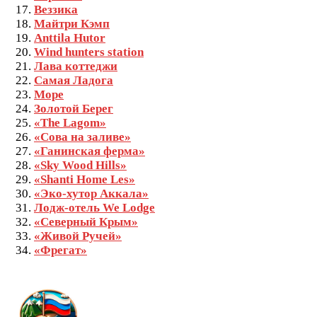
Веззика
Майтри Кэмп
Anttila Hutor
Wind hunters station
Лава коттеджи
Самая Ладога
Море
Золотой Берег
«The Lagom»
«Сова на заливе»
«Ганинская ферма»
«Sky Wood Hills»
«Shanti Home Les»
«Эко-хутор Аккала»
Лодж-отель We Lodge
«Северный Крым»
«Живой Ручей»
«Фрегат»