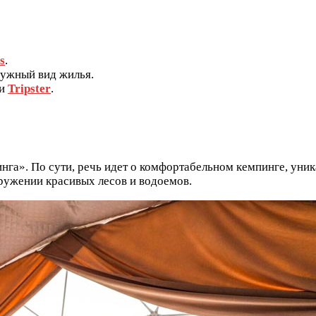
s
.
ужный вид жилья.
и
Tripster
.
нга». По сути, речь идет о комфортабельном кемпинге, ун
кружении красивых лесов и водоемов.