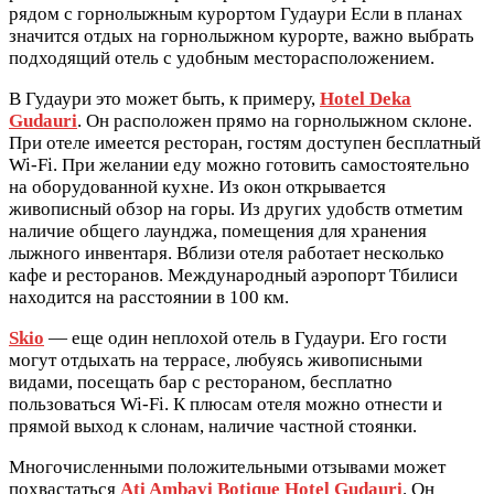
рядом с горнолыжным курортом Гудаури Если в планах
значится отдых на горнолыжном курорте, важно выбрать
подходящий отель с удобным месторасположением.
В Гудаури это может быть, к примеру,
Hotel Deka
Gudauri
. Он расположен прямо на горнолыжном склоне.
При отеле имеется ресторан, гостям доступен бесплатный
Wi-Fi. При желании еду можно готовить самостоятельно
на оборудованной кухне. Из окон открывается
живописный обзор на горы. Из других удобств отметим
наличие общего лаунджа, помещения для хранения
лыжного инвентаря. Вблизи отеля работает несколько
кафе и ресторанов. Международный аэропорт Тбилиси
находится на расстоянии в 100 км.
Skio
— еще один неплохой отель в Гудаури. Его гости
могут отдыхать на террасе, любуясь живописными
видами, посещать бар с рестораном, бесплатно
пользоваться Wi-Fi. К плюсам отеля можно отнести и
прямой выход к слонам, наличие частной стоянки.
Многочисленными положительными отзывами может
похвастаться
Ati Ambavi Botique Hotel Gudauri
. Он