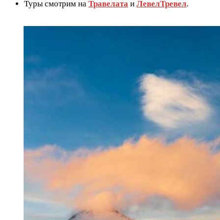
Туры смотрим на
Травелата
и
ЛевелТревел
.