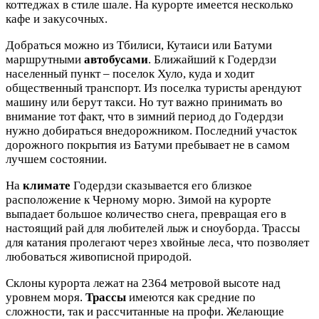
коттеджах в стиле шале. На курорте имеется несколько
кафе и закусочных.
Добраться можно из Тбилиси, Кутаиси или Батуми
маршрутными
автобусами
. Ближайший к Годердзи
населенный пункт – поселок Хуло, куда и ходит
общественный транспорт. Из поселка туристы арендуют
машину или берут такси. Но тут важно принимать во
внимание тот факт, что в зимний период до Годердзи
нужно добираться внедорожником. Последний участок
дорожного покрытия из Батуми пребывает не в самом
лучшем состоянии.
На
климате
Годердзи сказывается его близкое
расположение к Черному морю. Зимой на курорте
выпадает большое количество снега, превращая его в
настоящий рай для любителей лыж и сноуборда. Трассы
для катания пролегают через хвойные леса, что позволяет
любоваться живописной природой.
Склоны курорта лежат на 2364 метровой высоте над
уровнем моря.
Трассы
имеются как средние по
сложности, так и рассчитанные на профи. Желающие