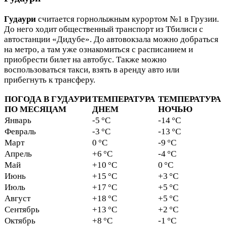
Гудаури
считается горнолыжным курортом №1 в Грузии.
До него ходит общественный транспорт из Тбилиси с
автостанции «Дидубе». До автовокзала можно добраться
на метро, а там уже ознакомиться с расписанием и
приобрести билет на автобус. Также можно
воспользоваться такси, взять в аренду авто или
прибегнуть к трансферу.
ПОГОДА В ГУДАУРИ
ТЕМПЕРАТУРА
ТЕМПЕРАТУРА
ПО МЕСЯЦАМ
ДНЕМ
НОЧЬЮ
Январь
-5 °C
-14 °C
Февраль
-3 °C
-13 °C
Март
0 °C
-9 °C
Апрель
+6 °C
-4 °C
Май
+10 °C
0 °C
Июнь
+15 °C
+3 °C
Июль
+17 °C
+5 °C
Август
+18 °C
+5 °C
Сентябрь
+13 °C
+2 °C
Октябрь
+8 °C
-1 °C