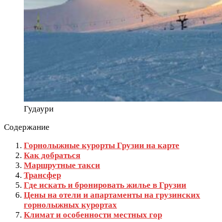
Гудаури
Содержание
Горнолыжные курорты Грузии на карте
Как добраться
Маршрутные такси
Трансфер
Где искать и бронировать жилье в Грузии
Цены на отели и апартаменты на грузинских
горнолыжных курортах
Климат и особенности местных гор