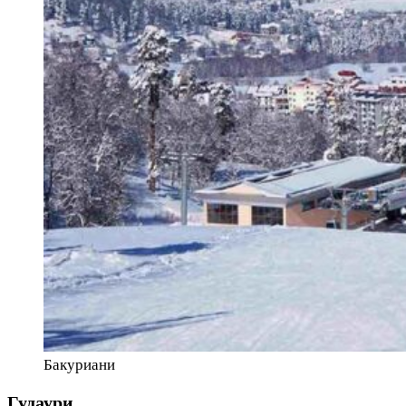
Бакуриани
Гудаури