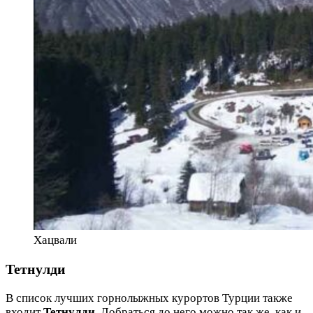
Хацвали
Тетнулди
В список лучших горнолыжных курортов Турции также
входит
Тетнулди
. Добраться до него можно так же, как и