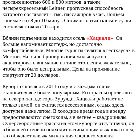
протяженностью 600 и 800 метров, а также
четырехкресельный Leitner, пропускная способность
которого составляет 1 тыс. пассажиров в час. Подъем
занимает от 8 до 10 минут. Стоимость
ски-пасса
в сутки
составляет около 20 лари.
Вблизи подъемника находится отель
«Хацвали»
. Он
больше напоминает коттедж, но достаточно
комфортабельный. Многие туристы селятся в гестхаусах в
Местии. На этапе бронирования жилья нужно
акцентировать внимание на типе отопления, желательно,
чтобы оно было центральным. Цены на проживание
стартуют от 20 долларов.
Курорт открылся в 2011 году и с каждым годом
становится все более популярным. Его трассы пролегают
на северо-западе горы Зурулди. Хацвали работает не
только зимой, он считается всесезонным, отдых здесь
доступен даже летом. В холодное время года в аренду
предоставляются снегоходы, а в летнее – квадроциклы.
Суперскоростные трассы на этом курорте отсутствуют, он
в большей степени подходит начинающим лыжника и тем,
кто обладает навыками катания среднего уровня.