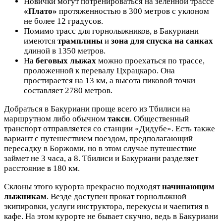
Новички могут потренироваться на зеленной трассе
«Плато»
протяженностью в 300 метров с уклоном
не более 12 градусов.
Помимо трасс для горнолыжников, в Бакуриани
имеются
трамплины
и
зона для спуска на санках
длиной в 1350 метров.
На
беговых лыжах
можно проехаться по трассе,
проложенной к перевалу Цхрацкаро. Она
простирается на 13 км, а высота пиковой точки
составляет 2780 метров.
Добраться в Бакуриани проще всего из Тбилиси на
маршрутном либо обычном
такси
. Общественный
транспорт отправляется со станции «Дидубе». Есть также
вариант с путешествием поездом, предполагающий
пересадку в Боржоми, но в этом случае путешествие
займет не 3 часа, а 8. Тбилиси и Бакуриани разделяет
расстояние в 180 км.
Склоны этого курорта прекрасно подходят
начинающим
лыжникам
. Везде доступен прокат горнолыжной
экипировки, услуги инструктора, перекусы и чаепития в
кафе. На этом курорте не бывает скучно, ведь в Бакуриани