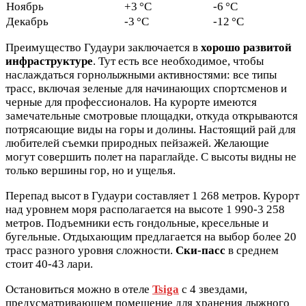
Ноябрь
+3 °C
-6 °C
Декабрь
-3 °C
-12 °C
Преимущество Гудаури заключается в
хорошо развитой
инфраструктуре
. Тут есть все необходимое, чтобы
наслаждаться горнолыжными активностями: все типы
трасс, включая зеленые для начинающих спортсменов и
черные для профессионалов. На курорте имеются
замечательные смотровые площадки, откуда открываются
потрясающие виды на горы и долины. Настоящий рай для
любителей съемки природных пейзажей. Желающие
могут совершить полет на параглайде. С высоты видны не
только вершины гор, но и ущелья.
Перепад высот в Гудаури составляет 1 268 метров. Курорт
над уровнем моря располагается на высоте 1 990-3 258
метров. Подъемники есть гондольные, кресельные и
бугельные. Отдыхающим предлагается на выбор более 20
трасс разного уровня сложности.
Ски-пасс
в среднем
стоит 40-43 лари.
Остановиться можно в отеле
Tsiga
с 4 звездами,
предусматривающем помещение для хранения лыжного