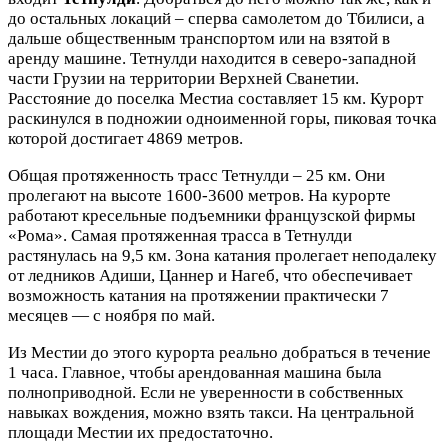
до остальных локаций – сперва самолетом до Тбилиси, а
дальше общественным транспортом или на взятой в
аренду машине. Тетнулди находится в северо-западной
части Грузии на территории Верхней Сванетии.
Расстояние до поселка Местиа составляет 15 км. Курорт
раскинулся в подножии одноименной горы, пиковая точка
которой достигает 4869 метров.
Общая протяженность трасс Тетнулди – 25 км. Они
пролегают на высоте 1600-3600 метров. На курорте
работают кресельные подъемники французской фирмы
«Рома». Самая протяженная трасса в Тетнулди
растянулась на 9,5 км. Зона катания пролегает неподалеку
от ледников Адиши, Цаннер и Нагеб, что обеспечивает
возможность катания на протяжении практически 7
месяцев — с ноября по май.
Из Местии до этого курорта реально добраться в течение
1 часа. Главное, чтобы арендованная машина была
полноприводной. Если не уверенности в собственных
навыках вождения, можно взять такси. На центральной
площади Местии их предостаточно.