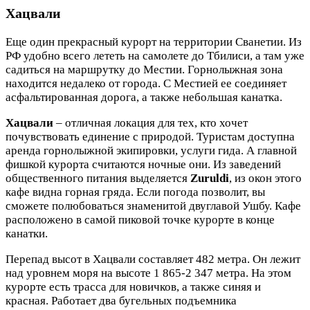
Хацвали
Еще один прекрасный курорт на территории Сванетии. Из
РФ удобно всего лететь на самолете до Тбилиси, а там уже
садиться на маршрутку до Местии. Горнолыжная зона
находится недалеко от города. С Местией ее соединяет
асфальтированная дорога, а также небольшая канатка.
Хацвали
– отличная локация для тех, кто хочет
почувствовать единение с природой. Туристам доступна
аренда горнолыжной экипировки, услуги гида. А главной
фишкой курорта считаются ночные они. Из заведений
общественного питания выделяется
Zuruldi
, из окон этого
кафе видна горная гряда. Если погода позволит, вы
сможете полюбоваться знаменитой двуглавой Ушбу. Кафе
расположено в самой пиковой точке курорте в конце
канатки.
Перепад высот в Хацвали составляет 482 метра. Он лежит
над уровнем моря на высоте 1 865-2 347 метра. На этом
курорте есть трасса для новичков, а также синяя и
красная. Работает два бугельных подъемника