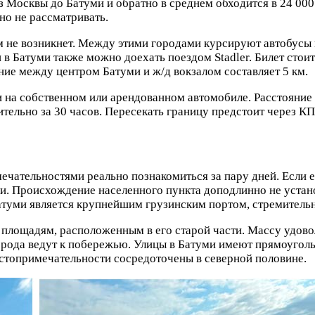
з Москвы до Батуми и обратно в среднем обходится в 24 0
но не рассматривать.
м не возникнет. Между этими городами курсируют автобусы 
в Батуми также можно доехать поездом Stadler. Билет стоит 
ние между центром Батуми и ж/д вокзалом составляет 5 км.
 на собственном или арендованном автомобиле. Расстояни
зительно за 30 часов. Пересекать границу предстоит через 
ечательностями реально познакомиться за пару дней. Если 
ели. Происхождение населенного пункта доподлинно не устан
атуми является крупнейшим грузинским портом, стремительн
и площадям, расположенным в его старой части. Массу удов
города ведут к побережью. Улицы в Батуми имеют прямоугол
остопримечательности сосредоточены в северной половине.