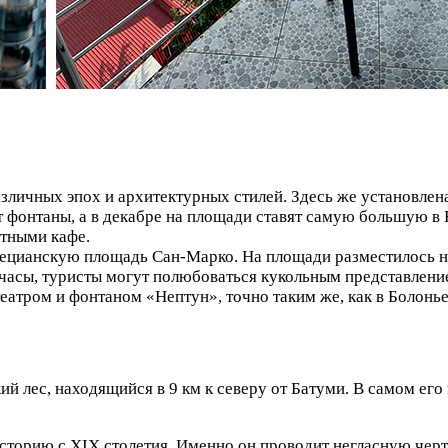
зличных эпох и архитектурных стилей. Здесь же установлен
 фонтаны, а в декабре на площади ставят самую большую в 
ютными кафе.
ецианскую площадь Сан-Марко. На площади разместилось не
часы, туристы могут полюбоваться кукольным представлени
тром и фонтаном «Нептун», точно таким же, как в Болонье
й лес, находящийся в 9 км к северу от Батуми. В самом его
сторию с XIX столетия. Именно он проводит негласную черт