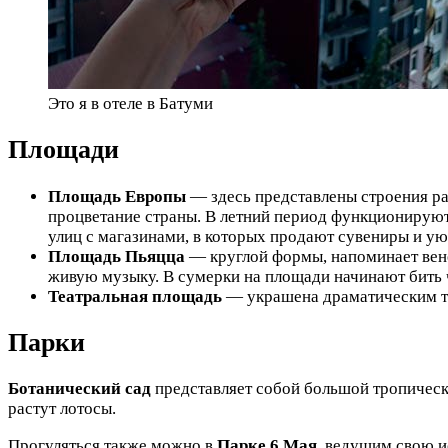
Это я в отеле в Батуми
Площади
Площадь Европы
— здесь представлены строения ра
процветание страны. В летний период функционируют
улиц с магазинами, в которых продают сувениры и у
Площадь Пьяцца
— круглой формы, напоминает вен
живую музыку. В сумерки на площади начинают бить 
Театральная площадь
— украшена драматическим теа
Парки
Ботанический сад
представляет собой большой тропически
растут лотосы.
Прогуляться также можно в
Парке 6 Мая
, ведущим свою и