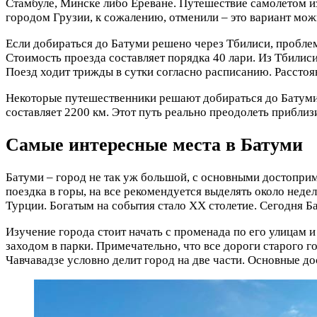
Стамбуле, Минске либо Ереване. Путешествие самолетом и
городом Грузии, к сожалению, отменили – это вариант мож
Если добираться до Батуми решено через Тбилиси, пробле
Стоимость проезда составляет порядка 40 лари. Из Тбилиси 
Поезд ходит трижды в сутки согласно расписанию. Расстоя
Некоторые путешественники решают добираться до Батуми
составляет 2200 км. Этот путь реально преодолеть прибли
Самые интересные места в Батуми
Батуми – город не так уж большой, с основными достоприм
поездка в горы, на все рекомендуется выделять около нед
Турции. Богатым на события стало ХХ столетие. Сегодня Б
Изучение города стоит начать с променада по его улицам 
заходом в парки. Примечательно, что все дороги старого 
Чавчавадзе условно делит город на две части. Основные д