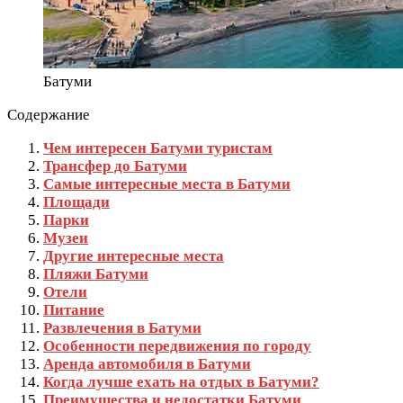
Батуми
Содержание
Чем интересен Батуми туристам
Трансфер до Батуми
Самые интересные места в Батуми
Площади
Парки
Музеи
Другие интересные места
Пляжи Батуми
Отели
Питание
Развлечения в Батуми
Особенности передвижения по городу
Аренда автомобиля в Батуми
Когда лучше ехать на отдых в Батуми?
Преимущества и недостатки Батуми