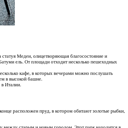
а статуя Медеи, олицетворяющая благосостояние и
Батуми ель. От площади отходит несколько пешеходных
сколько кафе, в которых вечерами можно послушать
ем в высокой башне.
 в Италии.
 конце расположен пруд, в котором обитают золотые рыбки,
у между старым и новым городом. Этот парк находится в