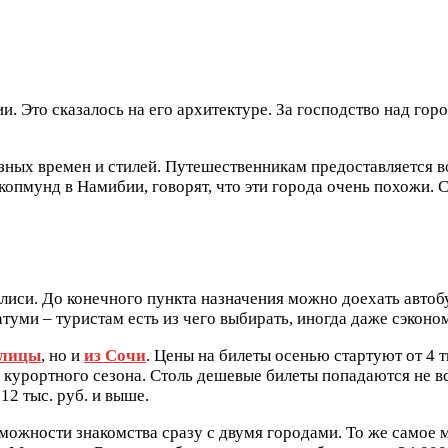
и. Это сказалось на его архитектуре. За господство над го
азных времен и стилей. Путешественникам предоставляется 
опмунд в Намибии, говорят, что эти города очень похожи.
иси. До конечного пункта назначения можно доехать автоб
атуми – туристам есть из чего выбирать, иногда даже сэконо
олицы
, но и
из Сочи
. Цены на билеты осенью стартуют от 4 
гар курортного сезона. Столь дешевые билеты попадаются не 
12 тыс. руб. и выше.
ожности знакомства сразу с двумя городами. То же самое м